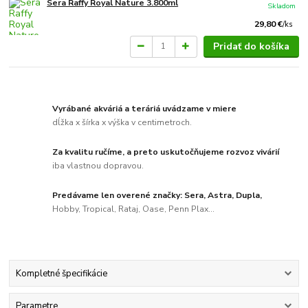
Sera Raffy Royal Nature 3.800ml
Skladom
29,80 €
/
ks
Pridať do košíka
Vyrábané akváriá a teráriá uvádzame v miere
dĺžka x šírka x výška v centimetroch.
Za kvalitu ručíme, a preto uskutočňujeme rozvoz vivárií
iba vlastnou dopravou.
Predávame len overené značky: Sera, Astra, Dupla,
Hobby, Tropical, Rataj, Oase, Penn Plax...
Kompletné špecifikácie
Parametre