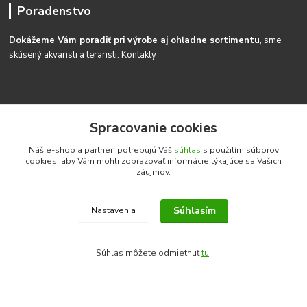
Poradenstvo
Dokážeme Vám poradiť pri výrobe aj ohľadne sortimentu
, sme
skúsený akvaristi a teraristi.
Kontakty
Spracovanie cookies
Kontakty
Náš e-shop a partneri potrebujú Váš
súhlas
s použitím súborov
cookies, aby Vám mohli zobrazovať informácie týkajúce sa Vašich
AkvaShop s.r.o.
záujmov.
Igor Heriban
+421915272027
Súhlasím
Nastavenia
(Po-Pia, 8-16 hod.)
akvashop@gmail.com
Súhlas môžete odmietnuť
tu
.