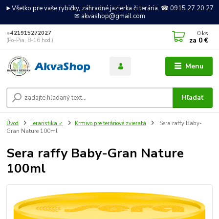
►Všetko pre vaše rybičky, záhradné jazierka či terária. ☎ 0915 27 20 27
✉ akvashop@gmail.com
0
ks
+421915272027
za
0 €
(Po-Pia, 8-16 hod.)
Menu
Hľadať
Úvod
Teraristika ✓
Krmivo pre teráriové zvieratá
Sera raffy Baby-
Gran Nature 100ml
Sera raffy Baby-Gran Nature
100ml