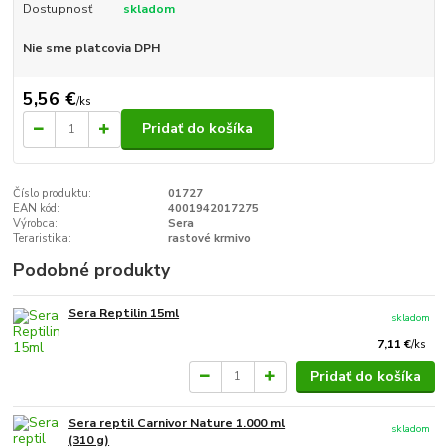
Dostupnosť
skladom
Nie sme platcovia DPH
5,56 €
/
ks
Pridať do košíka
Číslo produktu:
01727
EAN kód:
4001942017275
Výrobca:
Sera
Teraristika:
rastové krmivo
Podobné produkty
Sera Reptilin 15ml
skladom
7,11 €
/
ks
Pridať do košíka
Sera reptil Carnivor Nature 1.000 ml
skladom
(310 g)