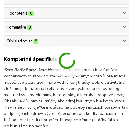
Hodnotenie
0
Komentáre
0
Súvisiaci tovar
9
Kompletné špecifikácie
Sera Raffy Baby-Gran Nature
je rastové krmivo bez farbív a
konzervačných látok zo starostlivo vyrobených granúl pre mladé
mäsožravé plazy ako i malé vodné korytnačky. Dobre stráviteľné
zloženie je bohaté na bielkoviny z vodných organizmov, omega
mastné kyseliny, vitamíny, karotenoidy, minerály a stopové prvky.
Obsahuje 4% hmyzej múčky ako zdroj kvalitných bielkovín, ktoré
hlavne šetrí zdroje*.Granulát spĺňa potreby rastúcich plazov a tak
podporuje ich zdravý vývoj – špeciálne rast kostí a panciera – a
tiež odolnosť proti chorobám. Plávajuce kŕmne gulôčky ľahko
prehltnú i tie najmenšie.