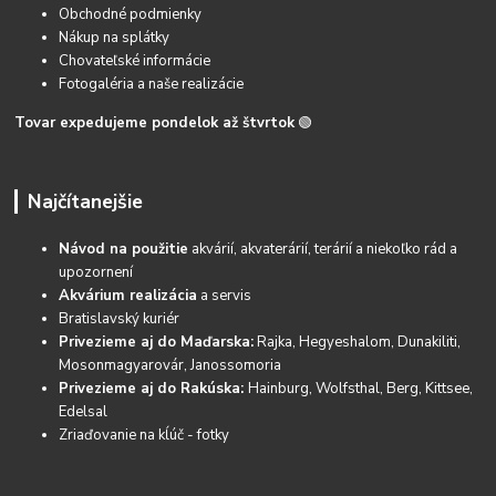
Obchodné podmienky
Nákup na splátky
Chovateľské informácie
Fotogaléria a naše realizácie
Tovar expedujeme pondelok až štvrtok
🟢
Najčítanejšie
Návod na použitie
akvárií, akvaterárií, terárií a niekoľko rád a
upozornení
Akvárium realizácia
a servis
Bratislavský kuriér
Privezieme aj do Maďarska:
Rajka, Hegyeshalom, Dunakiliti,
Mosonmagyarovár, Janossomoria
Privezieme aj do Rakúska:
Hainburg, Wolfsthal, Berg, Kittsee,
Edelsal
Zriaďovanie na kĺúč - fotky