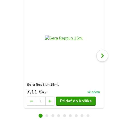
Sera Reptilin 15ml
Sera Raffy I
7,11 €
15,76 €
skladom
/
ks
/
k
Pridať do košíka