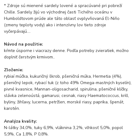
* Zdroje sú mienené sardely lovené a spracúvané pri pobreží
Chille. Sardely žijú vo východnej časti Tichého oceánu v
Humboldtovom prúde ale táto oblasť ovplyvňovaná El-Niňo
(zmeny teploty vody) ako i intenzívny lov tieto zdroje
vyčerpávajú....
Návod na použitie:
kŕmte úsporne i viacrazy denne. Podľa potreby zvieratiek, možno
doplniť čerstvým krmivom..
Zloženie:
rybiaí múčka, kukuričný škrob, pšeničná múka, Hermetia (4%),
pšeničný lepok, rybací tuk (z toho 49% Omega-mastných kyselín),
pivné kvasnice, Mannan-oligosacharid, spirulina, pšeničné klíčky,
slávka zelenoústá, gamarusi, cesnak, riasy Haematococcus, krill,
byliny, žihľavy, lucerna, petržlen, morské riasy, paprika, špenát,
karotén.
Analýza kvality:
N-látky 34,0%, tuky 6,9%, vláknina 3,2%, vlhkosť 5,0%, popol
5,9%, Ca 1,8%, P 0,8%.