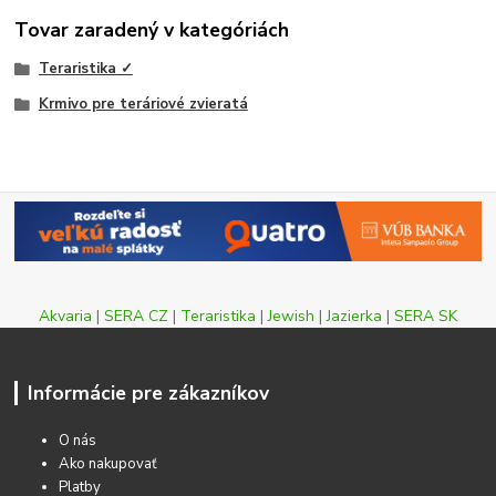
Tovar zaradený v kategóriách
Teraristika ✓
Krmivo pre teráriové zvieratá
Akvaria
|
SERA CZ
|
Teraristika
|
Jewish
|
Jazierka
|
SERA SK
Informácie pre zákazníkov
O nás
Ako nakupovať
Platby