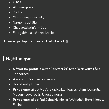
O nás
Ako nakupovať
Platby
Obchodné podmienky
Nákup na splátky
Chovateľské informácie
Fotogaléria a naše realizácie
Tovar expedujeme pondelok až štvrtok
🟢
Najčítanejšie
Návod na použitie
akvárií, akvaterárií, terárií a niekoľko rád a
upozornení
Akvárium realizácia
a servis
Bratislavský kuriér
Privezieme aj do Maďarska:
Rajka, Hegyeshalom, Dunakiliti,
Mosonmagyarovár, Janossomoria
Privezieme aj do Rakúska:
Hainburg, Wolfsthal, Berg, Kittsee,
Edelsal