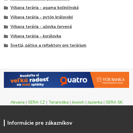
Výbava terária - agama kočinčínská
Výbava terária - pytón kráľovský
Výbava terária - užovka červená
Výbava terária - korálovka
Svetlá, pätice a reflektory pre terárium
Akvaria
|
SERA CZ
|
Teraristika
|
Jewish
|
Jazierka
|
SERA SK
Informácie pre zákazníkov