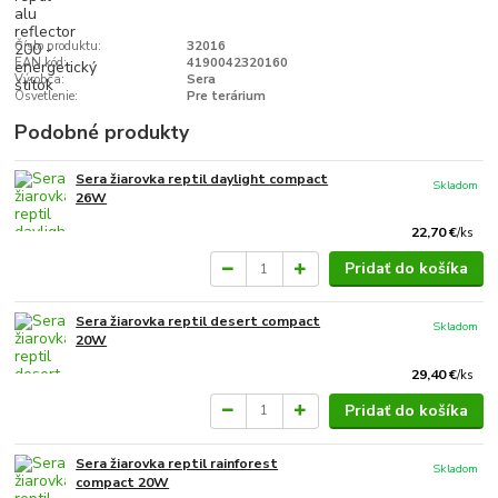
Číslo produktu:
32016
EAN kód:
4190042320160
Výrobca:
Sera
Osvetlenie:
Pre terárium
Podobné produkty
Sera žiarovka reptil daylight compact
Skladom
26W
22,70 €
/
ks
Pridať do košíka
Sera žiarovka reptil desert compact
Skladom
20W
29,40 €
/
ks
Pridať do košíka
Sera žiarovka reptil rainforest
Skladom
compact 20W