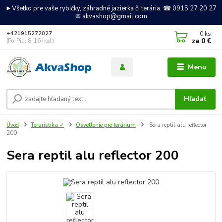
►Všetko pre vaše rybičky, záhradné jazierka či terária. ☎ 0915 27 20 27
✉ akvashop@gmail.com
0
ks
+421915272027
za
0 €
(Po-Pia, 8-16 hod.)
Menu
Hľadať
Úvod
Teraristika ✓
Osvetlenie pre terárium
Sera reptil alu reflector
200
Sera reptil alu reflector 200