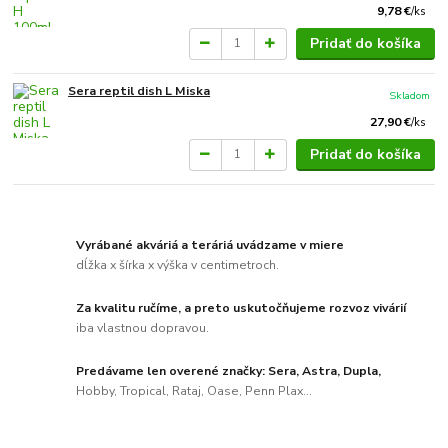
9,78 €
/
ks
Pridať do košíka
Sera reptil dish L Miska
Skladom
27,90 €
/
ks
Pridať do košíka
Vyrábané akváriá a teráriá uvádzame v miere
dĺžka x šírka x výška v centimetroch.
Za kvalitu ručíme, a preto uskutočňujeme rozvoz vivárií
iba vlastnou dopravou.
Predávame len overené značky: Sera, Astra, Dupla,
Hobby, Tropical, Rataj, Oase, Penn Plax...