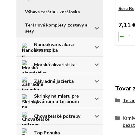
Sera Re
Výbava terária - korálovka
7,11 
Teráriové komplety, zostavy a
sety
Nanoakvaristika a
krevety
Morská akvaristika
Záhradné jazierka
Tovar 
Skrinky na mieru pre
Terar
akvárium a terárium
Chovateľské potreby
Krmiv
bezs
Top Ponuka