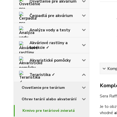
Osvetlenie pre akvárium
Čerpadlá pre akvárium
Analýza vody a testy
Akváriové rastliny a
kolekcie ✓
Akvaristické pomôcky
Kompl
Teraristika ✓
Komple
Osvetlenie pre terárium
Sera Raff
Ohrev terárií alebo akvaterárií
Je to obz
Krmivo pre teráriové zvieratá
vhodné
a