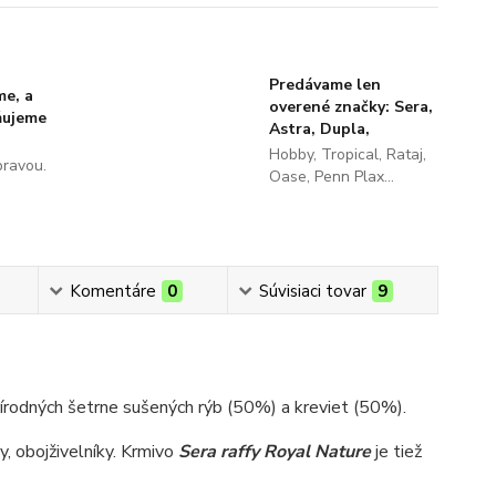
Predávame len
me, a
overené značky: Sera,
ňujeme
Astra, Dupla,
Hobby, Tropical, Rataj,
pravou.
Oase, Penn Plax...
Komentáre
0
Súvisiaci tovar
9
rírodných šetrne sušených rýb (50%) a kreviet (50%).
, obojživelníky. Krmivo
Sera raffy Royal Nature
je tiež