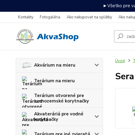
►Všetko pre va
Kontakty
Fotogaléria
Ako nakupovať na splátky
Ako naku
Úvod
T
Akvárium na mieru
Sera
Terárium na mieru
Terárium otvorené pre
suchozemské korytnačky
Akvateráriá pre vodné
korytnačky
Terárium pre iné zvieratá