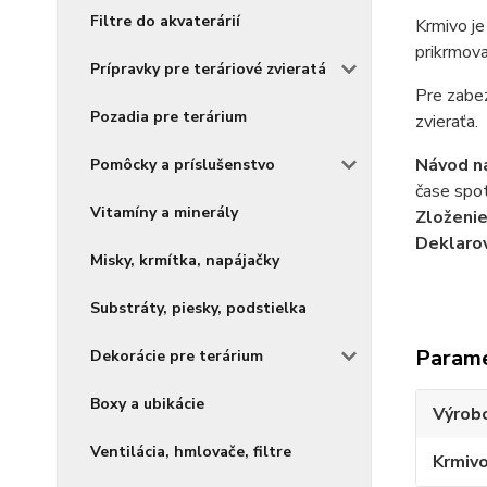
Filtre do akvaterárií
Krmivo je
prikrmova
Prípravky pre teráriové zvieratá
Pre zabez
Pozadia pre terárium
zvieraťa.
Návod na
Pomôcky a príslušenstvo
čase spot
Vitamíny a minerály
Zloženie
Deklaro
Misky, krmítka, napájačky
Substráty, piesky, podstielka
Param
Dekorácie pre terárium
Boxy a ubikácie
Výrob
Ventilácia, hmlovače, filtre
Krmiv