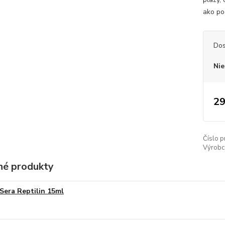
ako po
Dos
Nie
29
Číslo p
Výrobc
é produkty
Sera Reptilin 15ml