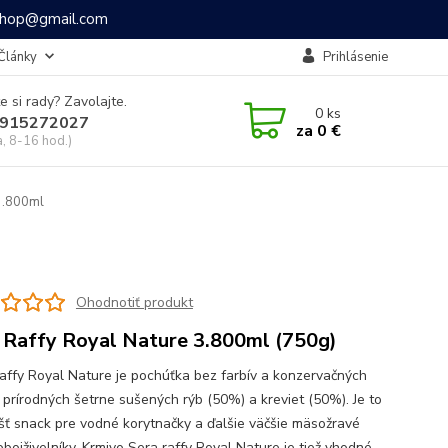
ashop@gmail.com
Články
Prihlásenie
e si rady? Zavolajte.
0
ks
915272027
za
0 €
a, 8-16 hod.)
3.800ml
Ohodnotiť produkt
 Raffy Royal Nature 3.800ml (750g)
affy Royal Nature je pochúťka bez farbív a konzervačných
z prírodných šetrne sušených rýb (50%) a kreviet (50%). Je to
šť snack pre vodné korytnačky a ďalšie väčšie mäsožravé
obojživelníky. Krmivo Sera raffy Royal Nature je tiež vhodné