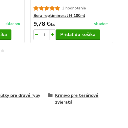
1 hodnotenie
Ser
Sera reptimineral H 100ml
9,78 €
15
skladom
skladom
/
ks
šíka
Pridať do košíka
úťky pre dravé ryby
Krmivo pre teráriové
zvieratá