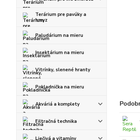
Terárium pre pavúky a
hmyz
Paludárium na mieru
Insektárium na mieru
Vitrínky, slenené hranty
Pokladnička na mieru
Podobn
Akváriá a komplety
Filtračná technika
Liečivá a vitamíny