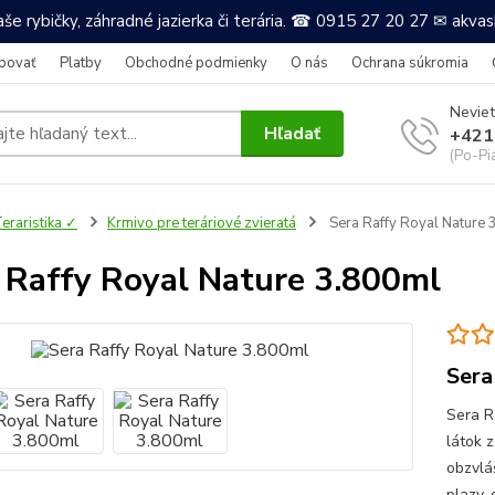
še rybičky, záhradné jazierka či terária. ☎ 0915 27 20 27 ✉ akv
povať
Platby
Obchodné podmienky
O nás
Ochrana súkromia
Neviet
Hľadať
+421
(Po-Pi
eraristika ✓
Krmivo pre teráriové zvieratá
Sera Raffy Royal Nature 
 Raffy Royal Nature 3.800ml
Sera
Sera R
látok 
obzvlá
plazy, 