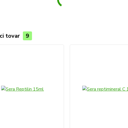
ci tovar
9