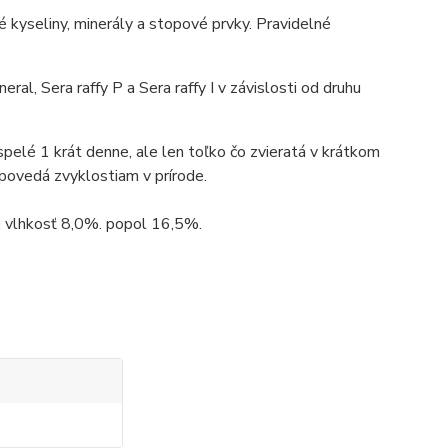
 kyseliny, minerály a stopové prvky. Pravidelné
l, Sera raffy P a Sera raffy I v závislosti od druhu
elé 1 krát denne, ale len toľko čo zvieratá v krátkom
dpovedá zvyklostiam v prírode.
, vlhkosť 8,0%. popol 16,5%.