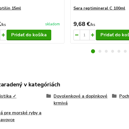
ptilin 15ml
Sera reptimineral C 100ml
€
9,68 €
skladom
/
ks
/
ks
Pridať do košíka
Pridať do ko
zaradený v kategóriách
istika ✓
Dovolenkové a doplnkové
Poch
krmivá
á pre morské ryby a
tavovce