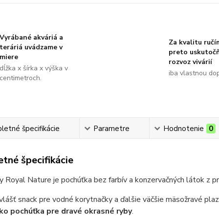
Vyrábané akváriá a
Za kvalitu ručí
teráriá uvádzame v
preto uskutoč
miere
rozvoz vivárií
dĺžka x šírka x výška v
iba vlastnou do
centimetroch.
etné špecifikácie
Parametre
Hodnotenie
0
tné špecifikácie
y Royal Nature je pochúťka bez farbív a konzervačných látok z p
vlášť snack pre vodné korytnačky a ďalšie väčšie mäsožravé plazy
ko pochúťka pre dravé okrasné ryby
.