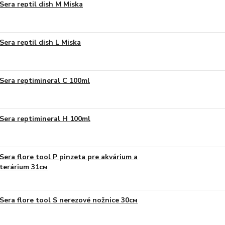
Sera reptil dish M Miska
Sera reptil dish L Miska
Sera reptimineral C 100ml
Sera reptimineral H 100ml
Sera flore tool P pinzeta pre akvárium a
terárium 31см
Sera flore tool S nerezové nožnice 30см