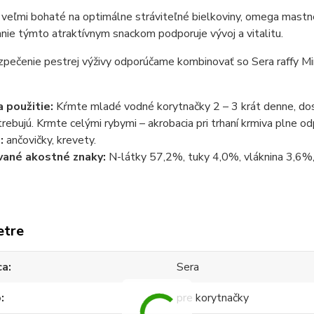
 veľmi bohaté na optimálne stráviteľné bielkoviny, omega mastné
nie týmto atraktívnym snackom podporuje vývoj a vitalitu.
pečenie pestrej výživy odporúčame kombinovať so Sera raffy Minera
 použitie:
Kŕmte mladé vodné korytnačky 2 – 3 krát denne, dosp
rebujú. Krmte celými rybymi – akrobacia pri trhaní krmiva plne o
:
ančovičky, krevety.
vané akostné znaky:
N-látky 57,2%, tuky 4,0%, vláknina 3,6%
etre
ca
Sera
o
pre korytnačky