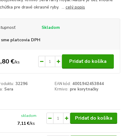
chúťka pre dravé okrasné ryby. ...
celý popis
tupnosť
Skladom
 sme platcovia DPH
,80 €
Pridať do košíka
/
ks
roduktu:
32296
EAN kód:
4001942453844
a:
Sera
Krmivo:
pre korytnačky
skladom
Pridať do košíka
7,11 €
/
ks