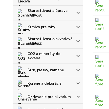
Starostlivosť a úprava
vody
Krmivo pre ryby
Starostlivosť o akváriové
rastliny
CO2 a minerály do
akvária
Štrk, piesky, kamene
Korene a dekorácie
Ohrievanie pre akvárium