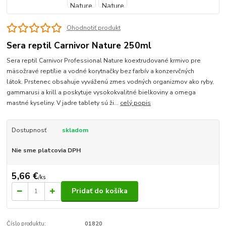
Ohodnotiť produkt
Sera reptil Carnivor Nature 250ml
Sera reptil Carnivor Professional Nature koextrudované krmivo pre
mäsožravé reptílie a vodné korytnačky bez farbív a konzervčných
látok. Prstenec obsahuje vyváženú zmes vodných organizmov ako ryby,
gammarusi a krill a poskytuje vysokokvalitné bielkoviny a omega
mastné kyseliny. V jadre tablety sú ži...
celý popis
Dostupnosť
skladom
Nie sme platcovia DPH
5,66 €
/
ks
Pridať do košíka
Číslo produktu:
01820