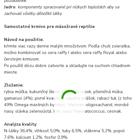
požiadaviek.
Jadro
:
komponenty spracované pri nízkych teplotách aby sa
zachovali všetky dôležité látky
.
Samostatné krmivo pre mäsožravé reptílie
.
Návod na použitie:
kŕrmte viac razy denne malým množstvom. Podľa chuti zvieratka,
možno kombinovať so sera raffy I alebo sera raffy Royal alebo
čerstvým krmivom.
Po použití dózu dobre zatvorte a skladujte na suchom chladnom
mieste.
Zloženie:
rybia múčka, kukuričný škrob, pšeničný lepok, pšeničná múka,
gamarusi (4%), pivné kvasnice, vaječný prášok, rabací tuk (z toho
49% Omega mastných kyselín), Mannan-oligosacharid, morské
riasy, slávka zelenoústá, krill, riasy Haematococcus, cesnak.
Analýza kvality
:
N-látky 36,4%, vlhkosť 5,0%, tuky 6,5%, vláknina 5,2%, popol
7,6%, kalcium 1,2%, fosfor 0,9%.