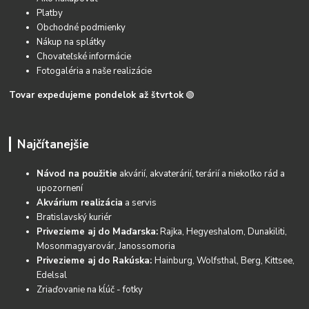
Platby
Obchodné podmienky
Nákup na splátky
Chovateľské informácie
Fotogaléria a naše realizácie
Tovar expedujeme pondelok až štvrtok
🟢
Najčítanejšie
Návod na použitie
akvárií, akvaterárií, terárií a niekoľko rád a
upozornení
Akvárium realizácia
a servis
Bratislavský kuriér
Privezieme aj do Maďarska:
Rajka, Hegyeshalom, Dunakiliti,
Mosonmagyarovár, Janossomoria
Privezieme aj do Rakúska:
Hainburg, Wolfsthal, Berg, Kittsee,
Edelsal
Zriaďovanie na kĺúč - fotky