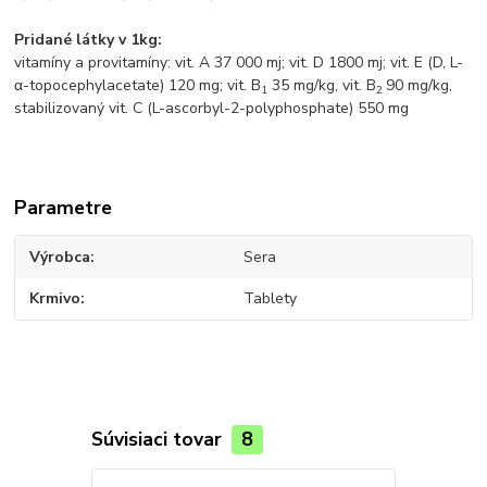
Pridané látky v 1kg:
vitamíny a provitamíny: vit. A 37 000 mj; vit. D 1800 mj; vit. E (D, L-
α-topocephylacetate) 120 mg; vit. B
35 mg/kg, vit. B
90 mg/kg,
1
2
stabilizovaný vit. C (L-ascorbyl-2-polyphosphate) 550 mg
Parametre
Výrobca
Sera
Krmivo
Tablety
Súvisiaci tovar
8