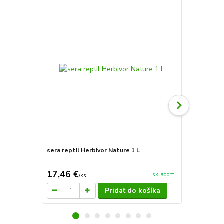
sera reptil Herbivor Nature 1 L
sera reptil 
17,46 €
117,42 
skladom
/
ks
Pridať do košíka