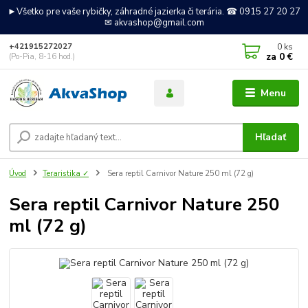
►Všetko pre vaše rybičky, záhradné jazierka či terária. ☎ 0915 27 20 27
✉ akvashop@gmail.com
0
ks
+421915272027
za
0 €
(Po-Pia, 8-16 hod.)
Menu
Hľadať
Úvod
Teraristika ✓
Sera reptil Carnivor Nature 250 ml (72 g)
Sera reptil Carnivor Nature 250
ml (72 g)