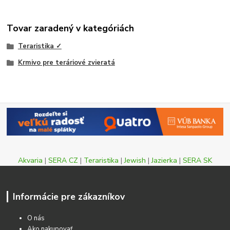
Tovar zaradený v kategóriách
Teraristika ✓
Krmivo pre teráriové zvieratá
Akvaria
|
SERA CZ
|
Teraristika
|
Jewish
|
Jazierka
|
SERA SK
Informácie pre zákazníkov
O nás
Ako nakupovať