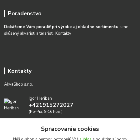
Poradenstvo
Dokážeme Vám poradiť pri výrobe aj ohľadne sortimentu
, sme
skúsený akvaristi a teraristi.
Kontakty
Kontakty
AkvaShop s.r.o.
Igor Heriban
+421915272027
(Po-Pia, 8-16 hod.)
akvashop@gmail.com
Spracovanie cookies
Náš e-shop a partneri potrebujú Váš
súhlas
s použitím súborov