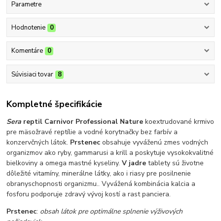
Parametre
Hodnotenie
0
Komentáre
0
Súvisiaci tovar
8
Kompletné špecifikácie
Sera
reptil Carnivor Professional Nature
koextrudované krmivo
pre mäsožravé reptílie a vodné korytnačky bez farbív a
konzervčných látok.
Prstenec
obsahuje vyváženú zmes vodných
organizmov ako ryby, gammarusi a krill a poskytuje vysokokvalitné
bielkoviny a omega mastné kyseliny.
V jadre
tablety sú životne
dôležité vitamíny, minerálne látky, ako i riasy pre posilnenie
obranyschopnosti organizmu.. Vyvážená kombinácia kalcia a
fosforu podporuje zdravý vývoj kostí a rast panciera.
Prstenec
:
obsah látok pre optimálne splnenie výživových