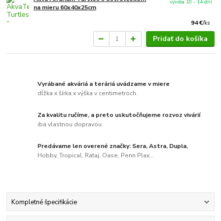
výroba 10 - 14 dní
na mieru 60x40x25cm
94 €
/
ks
Pridať do košíka
Vyrábané akváriá a teráriá uvádzame v miere
dĺžka x šírka x výška v centimetroch.
Za kvalitu ručíme, a preto uskutočňujeme rozvoz vivárií
iba vlastnou dopravou.
Predávame len overené značky: Sera, Astra, Dupla,
Hobby, Tropical, Rataj, Oase, Penn Plax...
Kompletné špecifikácie