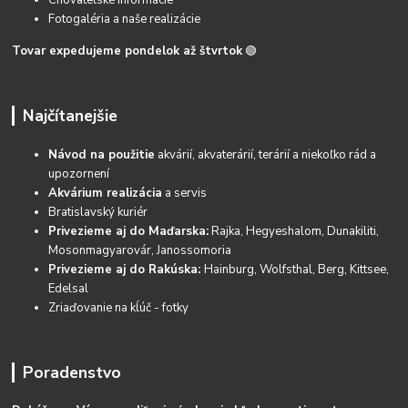
Fotogaléria a naše realizácie
Tovar expedujeme pondelok až štvrtok
🟢
Najčítanejšie
Návod na použitie
akvárií, akvaterárií, terárií a niekoľko rád a
upozornení
Akvárium realizácia
a servis
Bratislavský kuriér
Privezieme aj do Maďarska:
Rajka, Hegyeshalom, Dunakiliti,
Mosonmagyarovár, Janossomoria
Privezieme aj do Rakúska:
Hainburg, Wolfsthal, Berg, Kittsee,
Edelsal
Zriaďovanie na kĺúč - fotky
Poradenstvo