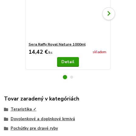
Sera Raffy Royal Nature 1000ml
Sera Raffy R
14,42 €
29,80 €
skladom
/
ks
/
k
Detail
Tovar zaradený v kategóriách
Teraristika ✓
Dovolenkové a doplnkové krmivá
Pochúťky pre dravé ryby