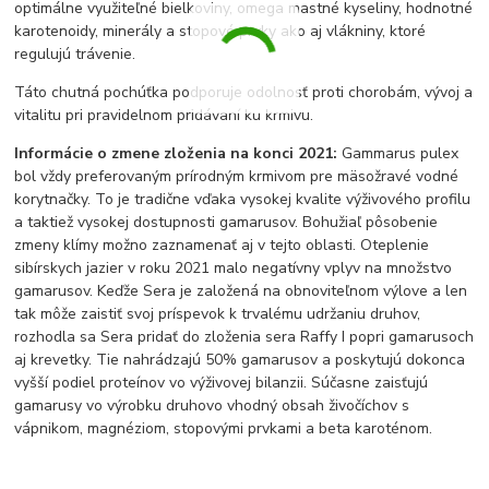
optimálne využiteľné bielkoviny, omega mastné kyseliny, hodnotné
karotenoidy, minerály a stopové prvky ako aj vlákniny, ktoré
regulujú trávenie.
Táto chutná pochúťka podporuje odolnosť proti chorobám, vývoj a
vitalitu pri pravidelnom pridávaní ku krmivu.
Informácie o zmene zloženia na konci 2021:
Gammarus pulex
bol vždy preferovaným prírodným krmivom pre mäsožravé vodné
korytnačky. To je tradične vďaka vysokej kvalite výživového profilu
a taktiež vysokej dostupnosti gamarusov. Bohužiaľ pôsobenie
zmeny klímy možno zaznamenať aj v tejto oblasti. Oteplenie
sibírskych jazier v roku 2021 malo negatívny vplyv na množstvo
gamarusov. Keďže Sera je založená na obnoviteľnom výlove a len
tak môže zaistiť svoj príspevok k trvalému udržaniu druhov,
rozhodla sa Sera pridať do zloženia sera Raffy I popri gamarusoch
aj krevetky. Tie nahrádzajú 50% gamarusov a poskytujú dokonca
vyšší podiel proteínov vo výživovej bilanzii. Súčasne zaisťujú
gamarusy vo výrobku druhovo vhodný obsah živočíchov s
vápnikom, magnéziom, stopovými prvkami a beta karoténom.