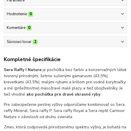
Parametre
Hodnotenie
0
Komentáre
0
Súvisiaci tovar
2
Kompletné špecifikácie
Sera Raffy I Nature
je pochúťka bez farbív a konzervačných látok
tvorený prírodnými, šetrne sušenými gamarusmi (43,5%),
krevetkami (43,5%), malými rybami a krillom pre vodné korytnačky
a iné (príležitostne) mäsožravé malé plazy a tiež obojživelníky. Je
tiež vhodné
ako pochúťka pre dravé okrasné ryby
.
Pre zabezpečenie pestrej výživy odporúčame kombinovať so Sera
raffy Mineral, Sera raffy P, Sera raffy Royal a Sera reptil Carnivor
Nature v závislosti od druhu zvieraťa.
Zmes, ktorá zodpovedá prirodzenému spektru výživy, je bohatá na