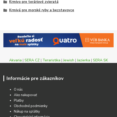
Krmivo pre teráriové zvieratá
Krmivá pre morské ryby a bezstavovce
Akvaria
|
SERA CZ
|
Teraristika
|
Jewish
|
Jazierka
|
SERA SK
Informácie pre zákazníkov
O nás
Ako nakupovať
Platby
Obchodné podmienky
Nákup na splátky
Chovateľské informácie