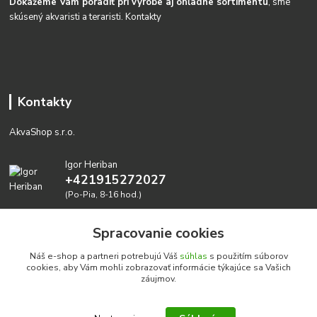
Dokážeme Vám poradiť pri výrobe aj ohľadne sortimentu
, sme
skúsený akvaristi a teraristi.
Kontakty
Kontakty
AkvaShop s.r.o.
Igor Heriban
+421915272027
(Po-Pia, 8-16 hod.)
akvashop@gmail.com
Spracovanie cookies
Náš e-shop a partneri potrebujú Váš
súhlas
s použitím súborov
cookies, aby Vám mohli zobrazovať informácie týkajúce sa Vašich
záujmov.