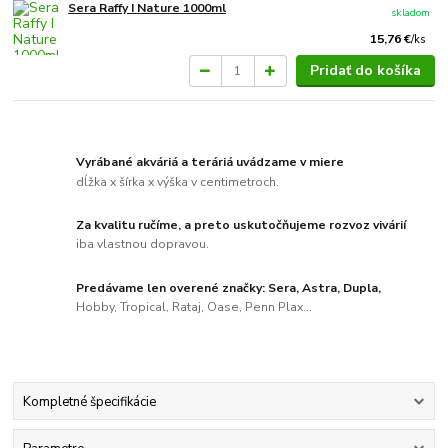
Sera Raffy I Nature 1000ml
skladom
15,76 €
/
ks
Pridať do košíka
Vyrábané akváriá a teráriá uvádzame v miere
dĺžka x šírka x výška v centimetroch.
Za kvalitu ručíme, a preto uskutočňujeme rozvoz vivárií
iba vlastnou dopravou.
Predávame len overené značky: Sera, Astra, Dupla,
Hobby, Tropical, Rataj, Oase, Penn Plax...
Kompletné špecifikácie