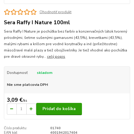
Ohodnotiť produkt
Sera Raffy I Nature 100ml
Sera Raffy I Nature je pochúťka bez farbív a konzervačných látok tvorený
prírodnými, šetrne sušenými gamarusmi (43,5%), krevetkami (43,5%),
malými rybami a krillom pre vodné korytnačky a iné (príležitostne)
mäsožravé malé plazy a tiež obojživelníky. Je tiež vhodné ako pochúťka
pre dravé okrasné ryby...
celý popis
Dostupnosť
skladom
Nie sme platcovia DPH
3,09 €
/
ks
Pridať do košíka
Číslo produktu:
01740
EAN kód:
4001942017404