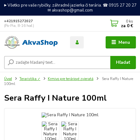
►Všetko pre vaše rybičky, záhradné jazierka či terária. ☎ 0915 27 20 27
✉ akvashop@gmail.com
0
ks
+421915272027
za
0 €
(Po-Pia, 8-16 hod.)
Menu
Hľadať
Úvod
Teraristika ✓
Krmivo pre teráriové zvieratá
Sera Raffy I Nature
100ml
Sera Raffy I Nature 100ml