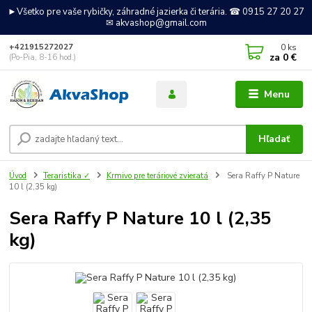
►Všetko pre vaše rybičky, záhradné jazierka či terária. ☎ 0915 27 20 27
✉ akvashop@gmail.com
0
ks
+421915272027
za
0 €
(Po-Pia, 8-16 hod.)
Menu
Hľadať
Úvod
Teraristika ✓
Krmivo pre teráriové zvieratá
Sera Raffy P Nature
10 l (2,35 kg)
Sera Raffy P Nature 10 l (2,35
kg)