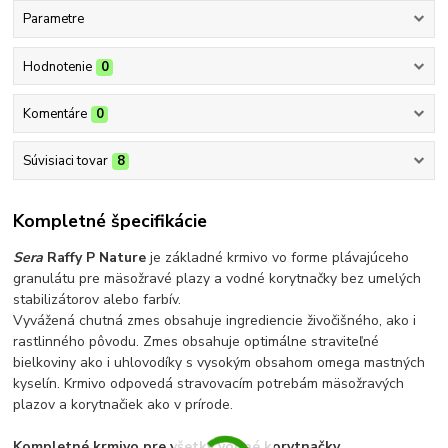
Parametre
Hodnotenie
0
Komentáre
0
Súvisiaci tovar
8
Kompletné špecifikácie
Sera
Raffy P Nature
je základné krmivo vo forme plávajúceho
granulátu pre mäsožravé plazy a vodné korytnačky bez umelých
stabilizátorov alebo farbív.
Vyvážená chutná zmes obsahuje ingrediencie živočišného, ako i
rastlinného pôvodu. Zmes obsahuje optimálne straviteľné
bielkoviny ako i uhlovodíky s vysokým obsahom omega mastných
kyselín. Krmivo odpovedá stravovacím potrebám mäsožravých
plazov a korytnačiek ako v prírode.
Kompletné krmivo pre všetky vodné korytnačky