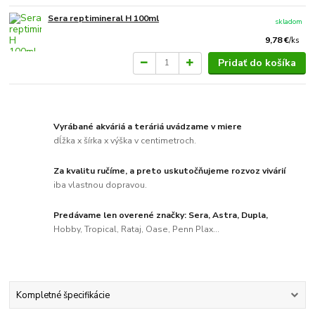
Sera reptimineral H 100ml
skladom
9,78 €
/
ks
Pridať do košíka
Vyrábané akváriá a teráriá uvádzame v miere
dĺžka x šírka x výška v centimetroch.
Za kvalitu ručíme, a preto uskutočňujeme rozvoz vivárií
iba vlastnou dopravou.
Predávame len overené značky: Sera, Astra, Dupla,
Hobby, Tropical, Rataj, Oase, Penn Plax...
Kompletné špecifikácie