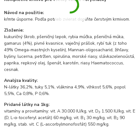
Návod na použitie:
kŕmte úsporne. Podľa potrieb zvierat doplňte čerstvým krmivom.
Zloženie:
kukuričný škrob, pšeničný lepok, rybia múčka, pšeničná múka,
gamarus (4%), pivné kvasnice, vaječný prášok, rybí tuk (z toho
49% Omega-mastných kyselín), Mannan-oligosacharid, žihľavy,
byliny, lucerna, petržlen, spirulina, morské riasy, slávkazelenoústá,
paprika, repkový olej, špenát, karotén, riasy Haematococcus,
cesnak.
Analýza kvality:
N-látky 36,2%, tuky 5,1%, vláknina 4,9%, vlhkosť 5,6%, popol
5,5%, Ca 0,8%, P 0,6%.
Pridané látky na 1kg:
vitamíny a provitamíny: vit. A 30.000 IU/kg, vit. D
1.500 IU/kg, vit. E
3
(D, L-α-tocoferyl acetát) 60 mg/kg, vit. B
30 mg/kg, vit. B
90
1
2
mg/kg, stab. vit. C (L-ascorbylmonofosfát) 550 mg/kg.