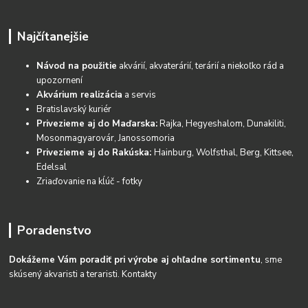
Najčítanejšie
Návod na použitie
akvárií, akvaterárií, terárií a niekoľko rád a
upozornení
Akvárium realizácia
a servis
Bratislavský kuriér
Privezieme aj do Maďarska:
Rajka, Hegyeshalom, Dunakiliti,
Mosonmagyarovár, Janossomoria
Privezieme aj do Rakúska:
Hainburg, Wolfsthal, Berg, Kittsee,
Edelsal
Zriaďovanie na kĺúč - fotky
Poradenstvo
Dokážeme Vám poradiť pri výrobe aj ohľadne sortimentu
, sme
skúsený akvaristi a teraristi.
Kontakty