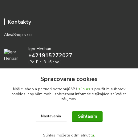
Kontakty
AkvaShop s.r.o.
Igor Heriban
+421915272027
(Po-Pia, 8-16 hod.)
akvashop@gmail.com
Spracovanie cookies
Náš e-shop a partneri potrebujú Váš
súhlas
s použitím súborov
cookies, aby Vám mohli zobrazovať informácie týkajúce sa Vašich
záujmov.
Súhlasím
Nastavenia
Realizujeme prírodné akvária: AkvaShop s.r.o. • IBAN:
SK3911000000002947087849
Súhlas môžete odmietnuť
tu
.