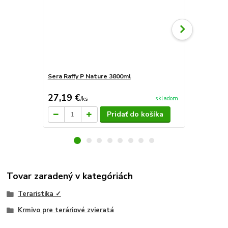
Sera Raffy P Nature 3800ml
Sera reptil 
kg)
27,19 €
46,04 €
skladom
/
ks
/
k
Pridať do košíka
Tovar zaradený v kategóriách
Teraristika ✓
Krmivo pre teráriové zvieratá