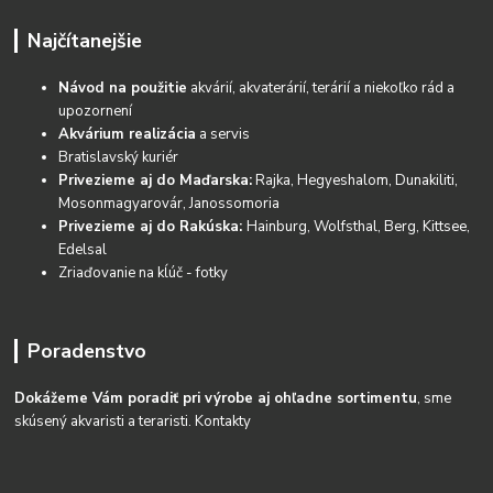
Najčítanejšie
Návod na použitie
akvárií, akvaterárií, terárií a niekoľko rád a
upozornení
Akvárium realizácia
a servis
Bratislavský kuriér
Privezieme aj do Maďarska:
Rajka, Hegyeshalom, Dunakiliti,
Mosonmagyarovár, Janossomoria
Privezieme aj do Rakúska:
Hainburg, Wolfsthal, Berg, Kittsee,
Edelsal
Zriaďovanie na kĺúč - fotky
Poradenstvo
Dokážeme Vám poradiť pri výrobe aj ohľadne sortimentu
, sme
skúsený akvaristi a teraristi.
Kontakty