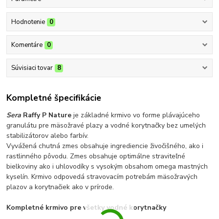
Hodnotenie
0
Komentáre
0
Súvisiaci tovar
8
Kompletné špecifikácie
Sera
Raffy P Nature
je základné krmivo vo forme plávajúceho
granulátu pre mäsožravé plazy a vodné korytnačky bez umelých
stabilizátorov alebo farbív.
Vyvážená chutná zmes obsahuje ingrediencie živočišného, ako i
rastlinného pôvodu. Zmes obsahuje optimálne straviteľné
bielkoviny ako i uhlovodíky s vysokým obsahom omega mastných
kyselín. Krmivo odpovedá stravovacím potrebám mäsožravých
plazov a korytnačiek ako v prírode.
Kompletné krmivo pre všetky vodné korytnačky