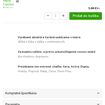
g)
5,66 €
/
ks
Pridať do košíka
Vyrábané akváriá a teráriá uvádzame v miere
dĺžka x šírka x výška v centimetroch.
Za kvalitu ručíme, a preto uskutočňujeme rozvoz vivárií
iba vlastnou dopravou.
Predávame len overené značky: Sera, Astra, Dupla,
Hobby, Tropical, Rataj, Oase, Penn Plax...
Kompletné špecifikácie
Parametre