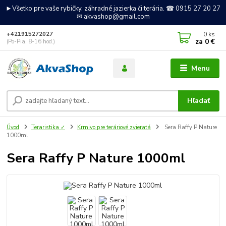
►Všetko pre vaše rybičky, záhradné jazierka či terária. ☎ 0915 27 20 27
✉ akvashop@gmail.com
0
ks
+421915272027
za
0 €
(Po-Pia, 8-16 hod.)
Menu
Hľadať
Úvod
Teraristika ✓
Krmivo pre teráriové zvieratá
Sera Raffy P Nature
1000ml
Sera Raffy P Nature 1000ml