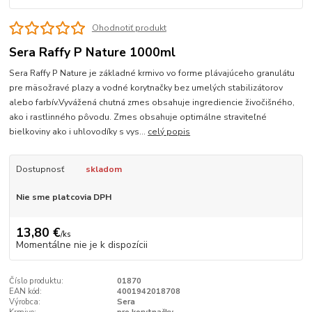
Ohodnotiť produkt
Sera Raffy P Nature 1000ml
Sera Raffy P Nature je základné krmivo vo forme plávajúceho granulátu
pre mäsožravé plazy a vodné korytnačky bez umelých stabilizátorov
alebo farbív.Vyvážená chutná zmes obsahuje ingrediencie živočišného,
ako i rastlinného pôvodu. Zmes obsahuje optimálne straviteľné
bielkoviny ako i uhlovodíky s vys...
celý popis
Dostupnosť
skladom
Nie sme platcovia DPH
13,80 €
/
ks
Momentálne nie je k dispozícii
Číslo produktu:
01870
EAN kód:
4001942018708
Výrobca:
Sera