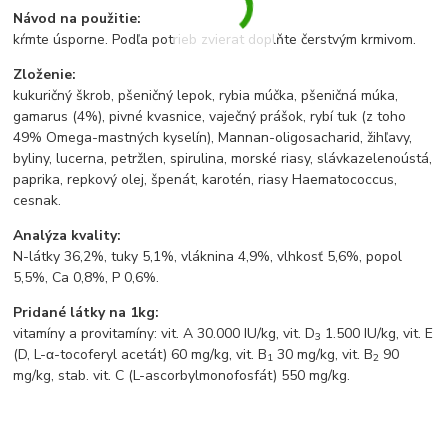
Návod na použitie:
kŕmte úsporne. Podľa potrieb zvierat doplňte čerstvým krmivom.
Zloženie:
kukuričný škrob, pšeničný lepok, rybia múčka, pšeničná múka,
gamarus (4%), pivné kvasnice, vaječný prášok, rybí tuk (z toho
49% Omega-mastných kyselín), Mannan-oligosacharid, žihľavy,
byliny, lucerna, petržlen, spirulina, morské riasy, slávkazelenoústá,
paprika, repkový olej, špenát, karotén, riasy Haematococcus,
cesnak.
Analýza kvality:
N-látky 36,2%, tuky 5,1%, vláknina 4,9%, vlhkosť 5,6%, popol
5,5%, Ca 0,8%, P 0,6%.
Pridané látky na 1kg:
vitamíny a provitamíny: vit. A 30.000 IU/kg, vit. D
1.500 IU/kg, vit. E
3
(D, L-α-tocoferyl acetát) 60 mg/kg, vit. B
30 mg/kg, vit. B
90
1
2
mg/kg, stab. vit. C (L-ascorbylmonofosfát) 550 mg/kg.