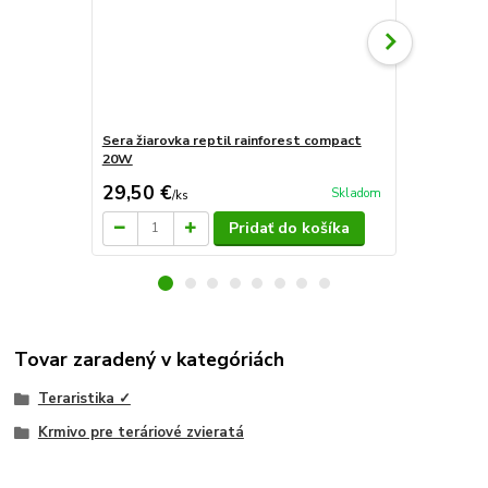
Sera žiarovka reptil rainforest compact
Sera žiarov
20W
29,50 €
29,40 €
Skladom
/
ks
/
k
Pridať do košíka
Tovar zaradený v kategóriách
Teraristika ✓
Krmivo pre teráriové zvieratá