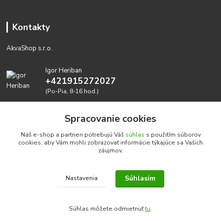
Kontakty
AkvaShop s.r.o.
Igor Heriban
+421915272027
(Po-Pia, 8-16 hod.)
akvashop@gmail.com
Spracovanie cookies
Náš e-shop a partneri potrebujú Váš
súhlas
s použitím súborov
cookies, aby Vám mohli zobrazovať informácie týkajúce sa Vašich
záujmov.
Súhlasím
Nastavenia
Realizujeme prírodné akvária: AkvaShop s.r.o. • IBAN:
SK3911000000002947087849
Súhlas môžete odmietnuť
tu
.
google-site-verification=0nmJ-HDbfWgdf7hn3NpxYEsEo-