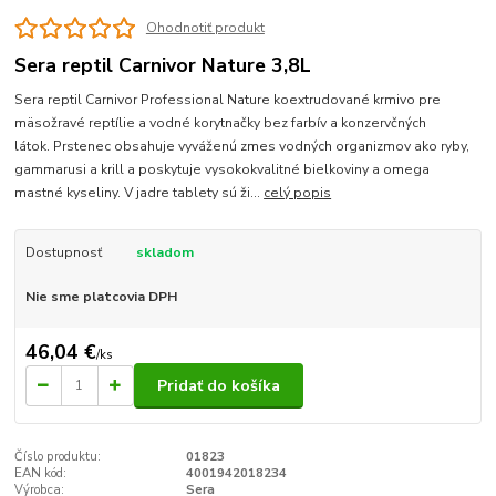
Ohodnotiť produkt
Sera reptil Carnivor Nature 3,8L
Sera reptil Carnivor Professional Nature koextrudované krmivo pre
mäsožravé reptílie a vodné korytnačky bez farbív a konzervčných
látok. Prstenec obsahuje vyváženú zmes vodných organizmov ako ryby,
gammarusi a krill a poskytuje vysokokvalitné bielkoviny a omega
mastné kyseliny. V jadre tablety sú ži...
celý popis
Dostupnosť
skladom
Nie sme platcovia DPH
46,04 €
/
ks
Pridať do košíka
Číslo produktu:
01823
EAN kód:
4001942018234
Výrobca:
Sera