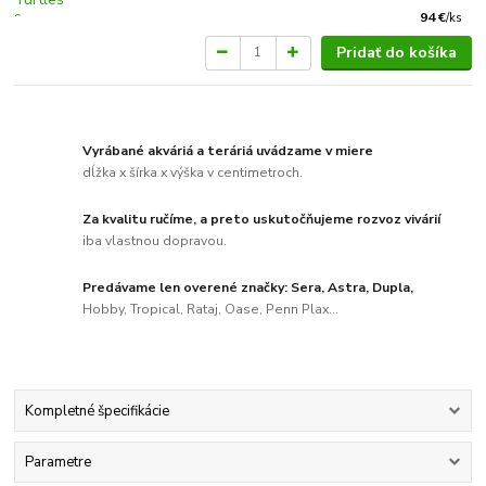
94 €
/
ks
Pridať do košíka
Vyrábané akváriá a teráriá uvádzame v miere
dĺžka x šírka x výška v centimetroch.
Za kvalitu ručíme, a preto uskutočňujeme rozvoz vivárií
iba vlastnou dopravou.
Predávame len overené značky: Sera, Astra, Dupla,
Hobby, Tropical, Rataj, Oase, Penn Plax...
Kompletné špecifikácie
Parametre