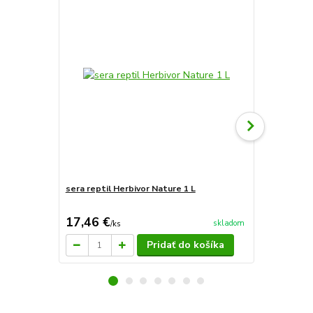
sera reptil Herbivor Nature 1 L
sera reptil 
17,46 €
117,42 
skladom
/
ks
Pridať do košíka