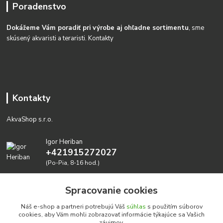
Poradenstvo
Dokážeme Vám poradiť pri výrobe aj ohľadne sortimentu
, sme
skúsený akvaristi a teraristi.
Kontakty
Kontakty
AkvaShop s.r.o.
Igor Heriban
+421915272027
(Po-Pia, 8-16 hod.)
akvashop@gmail.com
Spracovanie cookies
Náš e-shop a partneri potrebujú Váš
súhlas
s použitím súborov
cookies, aby Vám mohli zobrazovať informácie týkajúce sa Vašich
záujmov.