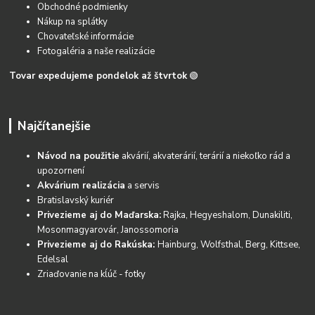
Obchodné podmienky
Nákup na splátky
Chovateľské informácie
Fotogaléria a naše realizácie
Tovar expedujeme pondelok až štvrtok
🟢
Najčítanejšie
Návod na použitie
akvárií, akvaterárií, terárií a niekoľko rád a
upozornení
Akvárium realizácia
a servis
Bratislavský kuriér
Privezieme aj do Maďarska:
Rajka, Hegyeshalom, Dunakiliti,
Mosonmagyarovár, Janossomoria
Privezieme aj do Rakúska:
Hainburg, Wolfsthal, Berg, Kittsee,
Edelsal
Zriaďovanie na kĺúč - fotky