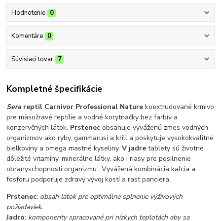
Hodnotenie
0
Komentáre
0
Súvisiaci tovar
7
Kompletné špecifikácie
Sera
reptil Carnivor Professional Nature
koextrudované krmivo
pre mäsožravé reptílie a vodné korytnačky bez farbív a
konzervčných látok.
Prstenec
obsahuje vyváženú zmes vodných
organizmov ako ryby, gammarusi a krill a poskytuje vysokokvalitné
bielkoviny a omega mastné kyseliny.
V jadre
tablety sú životne
dôležité vitamíny, minerálne látky, ako i riasy pre posilnenie
obranyschopnosti organizmu.. Vyvážená kombinácia kalcia a
fosforu podporuje zdravý vývoj kostí a rast panciera.
Prstenec
:
obsah látok pre optimálne splnenie výživových
požiadaviek.
Jadro
:
komponenty spracované pri nízkych teplotách aby sa