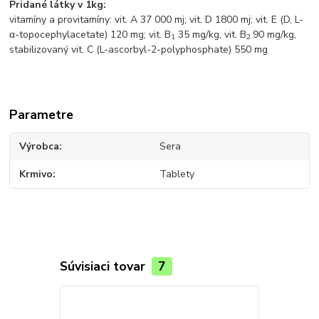
Pridané látky v 1kg:
vitamíny a provitamíny: vit. A 37 000 mj; vit. D 1800 mj; vit. E (D, L-
α-topocephylacetate) 120 mg; vit. B
35 mg/kg, vit. B
90 mg/kg,
1
2
stabilizovaný vit. C (L-ascorbyl-2-polyphosphate) 550 mg
Parametre
Výrobca
Sera
Krmivo
Tablety
Súvisiaci tovar
7