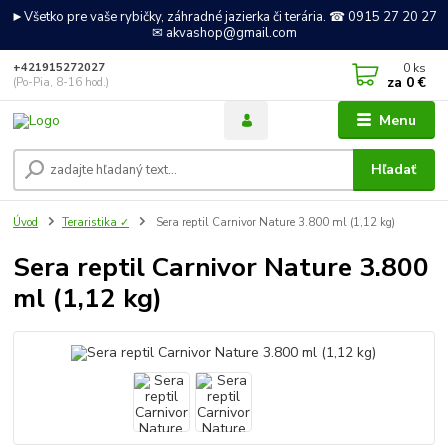
►Všetko pre vaše rybičky, záhradné jazierka či terária. ☎ 0915 27 20 27
✉ akvashop@gmail.com
0
ks
+421915272027
za
0 €
(Po-Pia, 8-16 hod.)
Menu
Hľadať
Úvod
Teraristika ✓
Sera reptil Carnivor Nature 3.800 ml (1,12 kg)
Sera reptil Carnivor Nature 3.800
ml (1,12 kg)