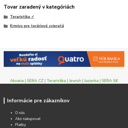
Tovar zaradený v kategóriách
Teraristika ✓
Krmivo pre teráriové zvieratá
Akvaria
|
SERA CZ
|
Teraristika
|
Jewish
|
Jazierka
|
SERA SK
Informácie pre zákazníkov
O nás
Ako nakupovať
Platby