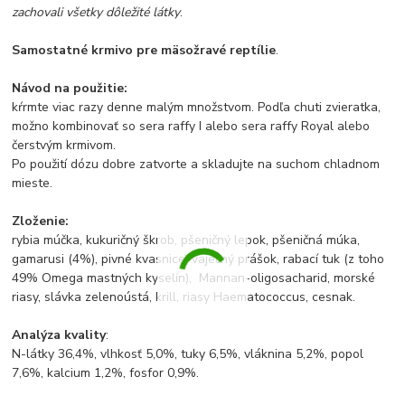
zachovali všetky dôležité látky
.
Samostatné krmivo pre mäsožravé reptílie
.
Návod na použitie:
kŕrmte viac razy denne malým množstvom. Podľa chuti zvieratka,
možno kombinovať so sera raffy I alebo sera raffy Royal alebo
čerstvým krmivom.
Po použití dózu dobre zatvorte a skladujte na suchom chladnom
mieste.
Zloženie:
rybia múčka, kukuričný škrob, pšeničný lepok, pšeničná múka,
gamarusi (4%), pivné kvasnice, vaječný prášok, rabací tuk (z toho
49% Omega mastných kyselín), Mannan-oligosacharid, morské
riasy, slávka zelenoústá, krill, riasy Haematococcus, cesnak.
Analýza kvality
:
N-látky 36,4%, vlhkosť 5,0%, tuky 6,5%, vláknina 5,2%, popol
7,6%, kalcium 1,2%, fosfor 0,9%.