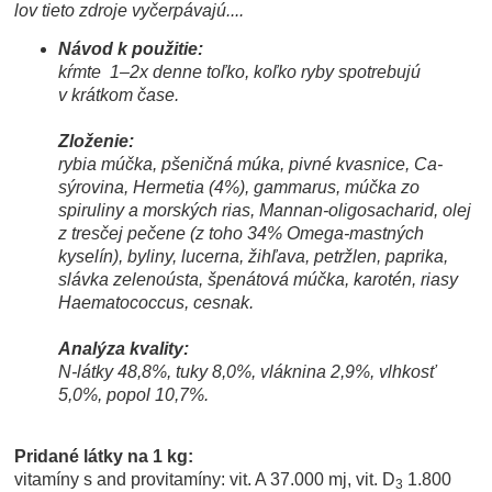
lov tieto zdroje vyčerpávajú....
Návod k použitie:
kŕmte
1–2x denne toľko, koľko ryby spotrebujú
v krátkom čase.
Zloženie:
rybia múčka, pšeničná múka, pivné kvasnice,
Ca-
sýrovina,
Hermetia (4%), gammarus, múčka zo
spiruliny a morských rias, Mannan-oligosacharid, olej
z tresčej pečene (z toho 34% Omega-mastných
kyselín), byliny, lucerna, žihľava, petržlen, paprika,
slávka zelenoústa, špenátová múčka, karotén, riasy
Haematococcus, cesnak.
Analýza kvality:
N-látky 48,8%, tuky 8,0%, vláknina 2,9%, vlhkosť
5,0%, popol 10,7%.
Pridané látky na 1 kg:
vitamíny s and provitamíny: vit. A 37.000 mj, vit. D
1.800
3