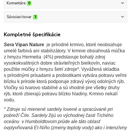
Komentáre
0
Súvisiaci tovar
3
Kompletné špecifikácie
Sera
Vipan Nature
je prírodné krmivo, ktoré neobsahuje
umelé farbivá ani stabilizátory. V krmive obsiahnutá múčka
z hmyzu Hermetia (4%) predstavuje bohatý zdroj
vysokokvalitných dobre stráviteľných bielkovín, naviac
použitie múčky z hmyzu šetrí zdroje*. Vyvážená skladba
s prírodnými prísadami a probiotikami vytvára potravu veľmi
blízku k prírode ktorá podporuje zdravý vývoj odolných rýb.
Vločky sú tvarovo stabilné a sú vhodné pre všetky druhy
rýb, ktoré zbierajú potravu blízko hladiny. Krmivo nekalí
vodu.
* Zdroje sú mienené sardely lovené a spracúvané pri
pobreží Čile. Sardely žijú vo východnej časti Tichého
oceánu v Humboldtovom prúde ale táto oblasť
ovplyvňovaná El-Niňo (zmeny teploty vody) ako i intenzívny