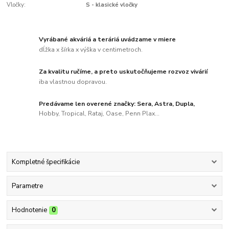
Vločky:
S - klasické vločky
Vyrábané akváriá a teráriá uvádzame v miere
dĺžka x šírka x výška v centimetroch.
Za kvalitu ručíme, a preto uskutočňujeme rozvoz vivárií
iba vlastnou dopravou.
Predávame len overené značky: Sera, Astra, Dupla,
Hobby, Tropical, Rataj, Oase, Penn Plax...
Kompletné špecifikácie
Parametre
Hodnotenie
0