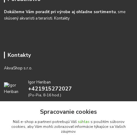
Dokážeme Vám poradiť pri výrobe aj ohľadne sortimentu
, sme
skúsený akvaristi a teraristi.
Kontakty
Kontakty
AkvaShop s.r.o.
Igor Heriban
+421915272027
(Po-Pia, 8-16 hod.)
akvashop@gmail.com
Spracovanie cookies
Náš e-shop a partneri potrebujú Váš
súhlas
s použitím súborov
cookies, aby Vám mohli zobrazovať informácie týkajúce sa Vašich
záujmov.