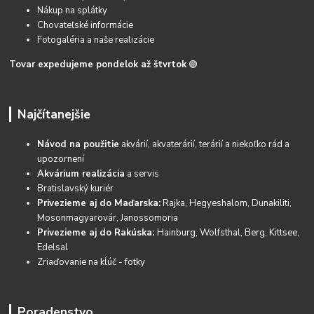
Nákup na splátky
Chovateľské informácie
Fotogaléria a naše realizácie
Tovar expedujeme pondelok až štvrtok
🟢
Najčítanejšie
Návod na použitie
akvárií, akvaterárií, terárií a niekoľko rád a
upozornení
Akvárium realizácia
a servis
Bratislavský kuriér
Privezieme aj do Maďarska:
Rajka, Hegyeshalom, Dunakiliti,
Mosonmagyarovár, Janossomoria
Privezieme aj do Rakúska:
Hainburg, Wolfsthal, Berg, Kittsee,
Edelsal
Zriaďovanie na kĺúč - fotky
Poradenstvo