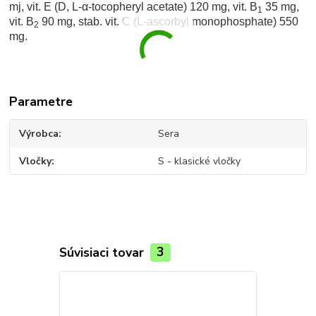
mj, vit. E (D, L-α-tocopheryl acetate) 120 mg, vit. B
35 mg,
1
vit. B
90 mg, stab. vit. C (L-ascorbyl monophosphate) 550
2
mg.
Parametre
Výrobca
Sera
Vločky
S - klasické vločky
Súvisiaci tovar
3