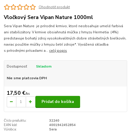
Ohodnotiť produkt
Vločkový Sera Vipan Nature 1000ml
Sera Vipan Nature je prírodné krmivo, ktoré neobsahuje umelé farbivá
ani stabilizátory. V krmive obsiahnutá múčka z hmyzu Hermetia (4%)
predstavuje bohatý zdroj vysokokvalitných dobre stráviteľných bielkovín,
naviac použitie múčky z hmyzu šetrí zdroje*. Vyvážená skladba
s prírodnými prísadami a...
celý popis
Dostupnosť
Skladom
Nie sme platcovia DPH
17,50 €
/
ks
Pridať do košíka
Číslo produktu:
32240
EAN kód:
4001942452854
Výrobca:
Sera