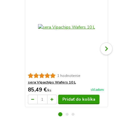
Sera FD Dap
1 hodnotenie
sera Vipachips Wafers 10 L
85,49 €
3,71 €
skladom
/
ks
/
ks
Pridať do košíka