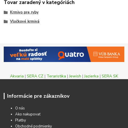
Tovar zaradený v kategóriách
Krmivo pre ryby
Vločkové krmivá
Akvaria
|
SERA CZ
|
Teraristika
|
Jewish
|
Jazierka
|
SERA SK
Informácie pre zákazníkov
O nás
Ako nakupovať
Platby
Obchodné podmienky