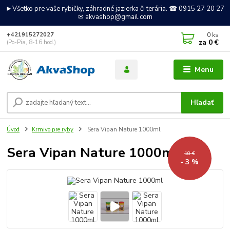
►Všetko pre vaše rybičky, záhradné jazierka či terária. ☎ 0915 27 20 27
✉ akvashop@gmail.com
0
ks
+421915272027
za
0 €
(Po-Pia, 8-16 hod.)
Menu
Hľadať
Úvod
Krmivo pre ryby
Sera Vipan Nature 1000ml
Sera Vipan Nature 1000ml
18 €
- 3 %