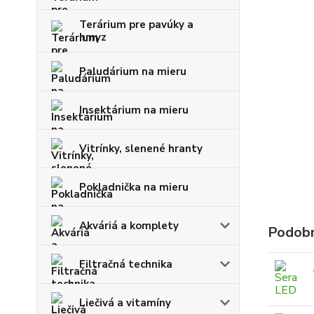
Terárium pre pavúky a
hmyz
Paludárium na mieru
Insektárium na mieru
Vitrínky, slenené hranty
Pokladnička na mieru
Akváriá a komplety
Podobn
Filtračná technika
Liečivá a vitamíny