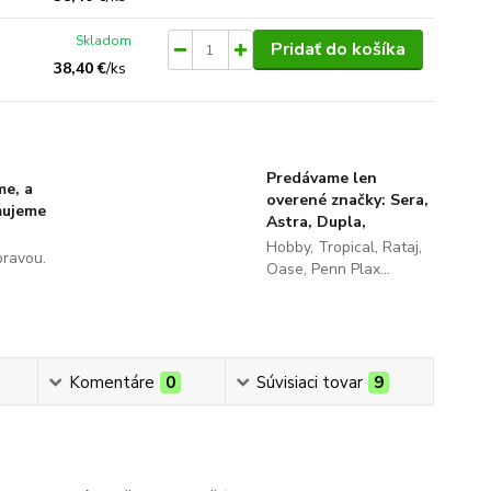
Skladom
Pridať do košíka
38,40 €
/
ks
Predávame len
me, a
overené značky: Sera,
ňujeme
Astra, Dupla,
Hobby, Tropical, Rataj,
pravou.
Oase, Penn Plax...
Komentáre
0
Súvisiaci tovar
9