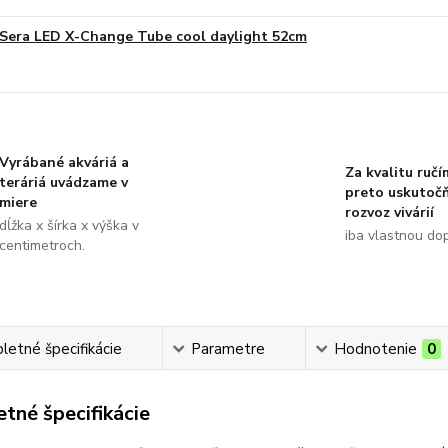
Sera LED X-Change Tube cool daylight 52cm
Vyrábané akváriá a
Za kvalitu ručí
teráriá uvádzame v
preto uskutoč
miere
rozvoz vivárií
dĺžka x šírka x výška v
iba vlastnou do
centimetroch.
etné špecifikácie
Parametre
Hodnotenie
0
tné špecifikácie