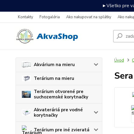
►Všetko pre va
Kontakty
Fotogaléria
Ako nakupovať na splátky
Ako naku
Úvod
O
Akvárium na mieru
Sera
Terárium na mieru
Terárium otvorené pre
suchozemské korytnačky
Akvateráriá pre vodné
korytnačky
Terárium pre iné zvieratá