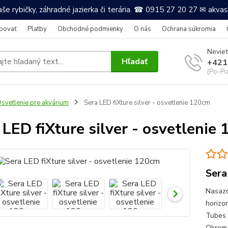
še rybičky, záhradné jazierka či terária. ☎ 0915 27 20 27 ✉ akv
povať
Platby
Obchodné podmienky
O nás
Ochrana súkromia
Neviet
Hľadať
+421
(Po-Pi
svetlenie pre akvárium
Sera LED fiXture silver - osvetlenie 120cm
 LED fiXture silver - osvetlenie
Sera
Nasazo
horizo
Tubes 
Okrem a