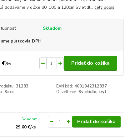
dlá dodávame v dĺžke 80, 100 a 120cm Svietidl...
celý popis
tupnosť
Skladom
 sme platcovia DPH
 €
Pridať do košíka
/
ks
roduktu:
31283
EAN kód:
4001942312837
a:
Sera
Osvetlenie:
Svietidlo, kryt
Skladom
Pridať do košíka
29,60 €
/
ks