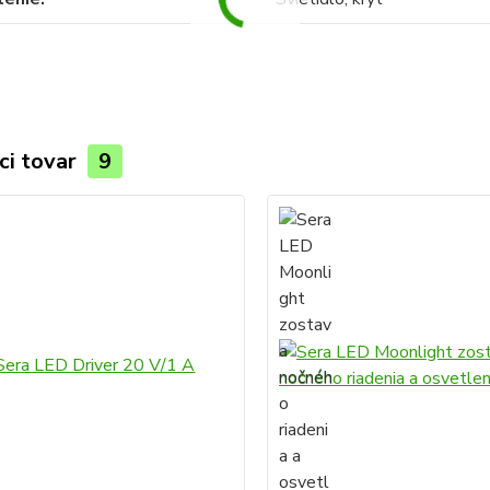
ci tovar
9