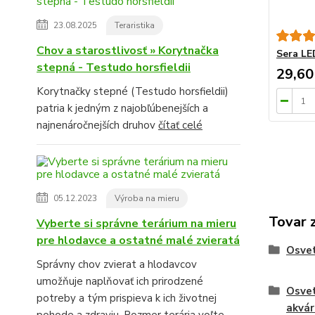
23.08.2025
Teraristika
Chov a starostlivosť » Korytnačka
Sera LE
stepná - Testudo horsfieldii
29,60
Korytnačky stepné (Testudo horsfieldii)
patria k jedným z najobľúbenejších a
najnenáročnejších druhov
čítať celé
05.12.2023
Výroba na mieru
Tovar 
Vyberte si správne terárium na mieru
pre hlodavce a ostatné malé zvieratá
Osvet
Správny chov zvierat a hlodavcov
umožňuje naplňovať ich prirodzené
Osvet
potreby a tým prispieva k ich životnej
akvá