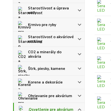
Starostlivosť a úprava
vody
Krmivo pre ryby
Starostlivosť o akváriové
rastliny
CO2 a minerály do
akvária
Štrk, piesky, kamene
Korene a dekorácie
Ohrievanie pre akvárium
Osvetlenie pre akvárium