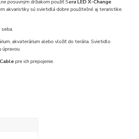
lne posuvným držiakom použiť S
era
LED X-Change
akvaristiky sú svietidlá dobre použiteľné aj teraristike.
a seba.
rium, akvaterárium alebo vložiť do terária. Svietidlo
 úpravou.
 Cable
pre ich prepojenie.