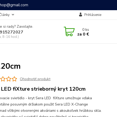
ashop@gmail.com
Články
Prihlásenie
e si rady? Zavolajte.
0
ks
915272027
za
0 €
a, 8-16 hod.)
 120cm
Ohodnotiť produkt
 LED fiXture strieborný kryt 120cm
vacie svietidlo - kryt Sera LED fiXture umožnuje vďaka
ntálne posuvným držiakom použiť Sera LED X-Change
nad vštkými otvorenými akváriami s akoukoľvek hrúbkou skla.
kvaristiky sú svietidlá dobre použiteľné aj teraristike.