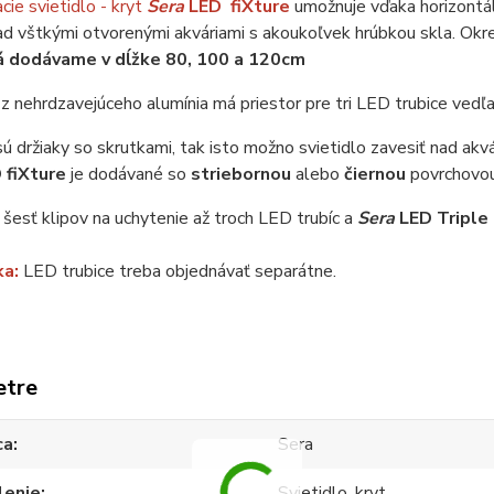
ie svietidlo - kryt
Sera
LED fiXture
umožnuje vďaka horizontá
d vštkými otvorenými akváriami s akoukoľvek hrúbkou skla. Okrem 
á dodávame v dĺžke 80, 100 a 120cm
 z nehrdzavejúceho alumínia má priestor pre tri LED trubice vedľ
sú držiaky so skrutkami, tak isto možno svietidlo zavesiť nad akvá
 fiXture
je dodávané so
striebornou
alebo
čiernou
povrchovou
šesť klipov na uchytenie až troch LED trubíc a
Sera
LED Triple
ka:
LED trubice treba objednávať separátne.
etre
ca
Sera
lenie
Svietidlo, kryt