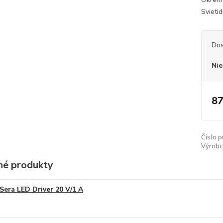
Svieti
Dos
Nie
87
Číslo p
Výrobc
é produkty
Sera LED Driver 20 V/1 A