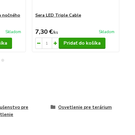
a nočného
Sera LED Triple Cable
Se
da
7,30 €
30
Skladom
Skladom
/
ks
šíka
Pridať do košíka
lušenstvo pre
Osvetlenie pre terárium
tlenie