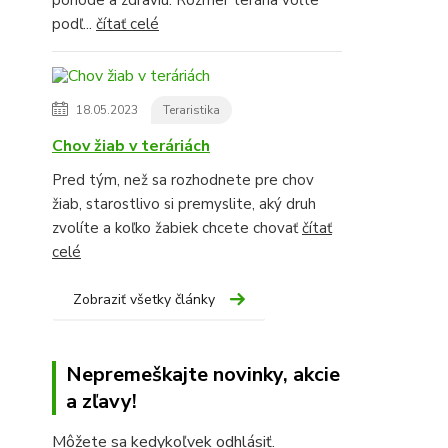
pohode a zdraviu. Rozmer terária voľte
podľ...
čítať celé
18.05.2023
Teraristika
Chov žiab v teráriách
Pred tým, než sa rozhodnete pre chov
žiab, starostlivo si premyslite, aký druh
zvolíte a koľko žabiek chcete chovať
čítať
celé
Zobraziť všetky články
Nepremeškajte novinky, akcie
a zľavy!
Môžete sa kedykoľvek odhlásiť.