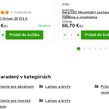
1 hodnotenie
Sera LED Moonlight zostav
riadenia a osvetlenia
D Driver 20 V/1 A
 €
66,70 €
Skladom
/
ks
/
ks
Pridať do košíka
Pridať do ko
zaradený v kategóriách
lenie pre akvárium
Lampy a kryty
Prís
osve
lenie pre morské
Lampy a kryty
rium