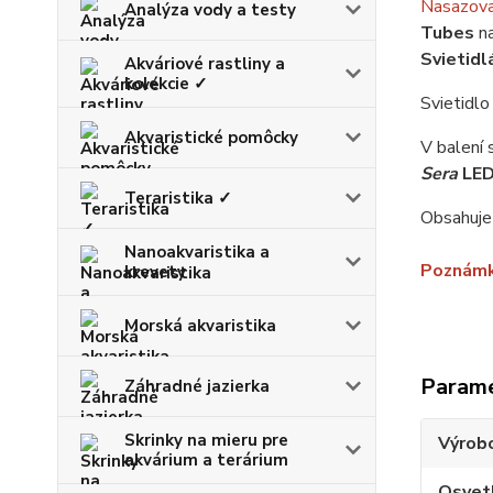
Nasazovac
Analýza vody a testy
Tubes
na
Svietidl
Akváriové rastliny a
kolekcie ✓
Svietidlo
Akvaristické pomôcky
V balení 
Sera
LED
Teraristika ✓
Obsahuje 
Nanoakvaristika a
Poznám
krevety
Morská akvaristika
Param
Záhradné jazierka
Skrinky na mieru pre
Výrob
akvárium a terárium
Osvet