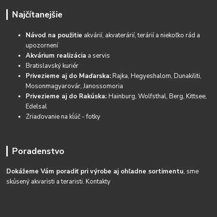
Najčítanejšie
Návod na použitie
akvárií, akvaterárií, terárií a niekoľko rád a
upozornení
Akvárium realizácia
a servis
Bratislavský kuriér
Privezieme aj do Maďarska:
Rajka, Hegyeshalom, Dunakiliti,
Mosonmagyarovár, Janossomoria
Privezieme aj do Rakúska:
Hainburg, Wolfsthal, Berg, Kittsee,
Edelsal
Zriaďovanie na kĺúč - fotky
Poradenstvo
Dokážeme Vám poradiť pri výrobe aj ohľadne sortimentu
, sme
skúsený akvaristi a teraristi.
Kontakty