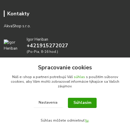
Kontakty
AkvaShop s.r.o.
Igor Heriban
+421915272027
(Po-Pia, 8-16 hod.)
akvashop@gmail.com
Spracovanie cookies
Náš e-shop a partneri potrebujú Váš
súhlas
s použitím súborov
cookies, aby Vám mohli zobrazovať informácie týkajúce sa Vašich
záujmov.
Súhlasím
Nastavenia
Realizujeme prírodné akvária: AkvaShop s.r.o. • IBAN:
SK3911000000002947087849
Súhlas môžete odmietnuť
tu
.
google-site-verification=0nmJ-HDbfWgdf7hn3NpxYEsEo-