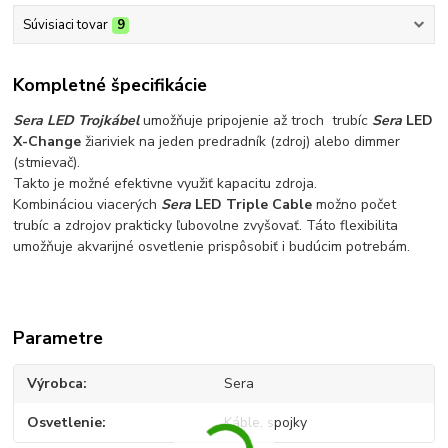
Súvisiaci tovar
9
Kompletné špecifikácie
Sera LED Trojkábel
umožňuje pripojenie až troch trubíc
Sera
LED
X-Change
žiariviek na jeden predradník (zdroj) alebo dimmer
(stmievač).
Takto je možné efektivne využiť kapacitu zdroja.
Kombináciou viacerých
Sera
LED Triple Cable
možno počet
trubíc a zdrojov prakticky ľubovolne zvyšovať. Táto flexibilita
umožňuje akvarijné osvetlenie prispôsobiť i budúcim potrebám.
Parametre
Výrobca
Sera
Osvetlenie
Káble, spojky