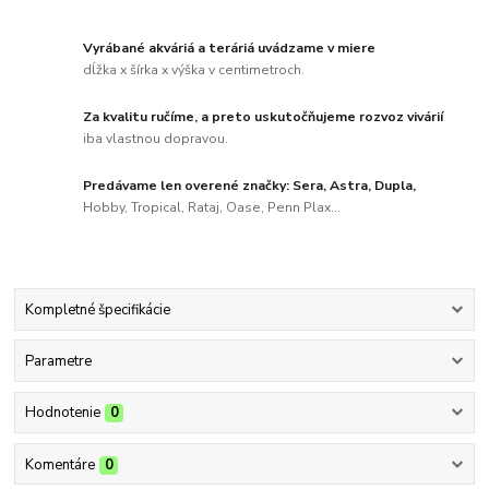
Vyrábané akváriá a teráriá uvádzame v miere
dĺžka x šírka x výška v centimetroch.
Za kvalitu ručíme, a preto uskutočňujeme rozvoz vivárií
iba vlastnou dopravou.
Predávame len overené značky: Sera, Astra, Dupla,
Hobby, Tropical, Rataj, Oase, Penn Plax...
Kompletné špecifikácie
Parametre
Hodnotenie
0
Komentáre
0