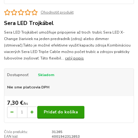
Ohodnotiť produkt
Sera LED Trojkábel
Sera LED Trojkábel umožňuje pripojenie až troch trubíc Sera LED X-
Change žiariviek na jeden predradník (zdroj) alebo dimmer
(stmievač).Takto je možné efektivne využiť kapacitu zdroja.Kombináciou
viacerých Sera LED Triple Cable možno počet trubíc a zdrojov prakticky
ľubovolne zvyšovať. Táto flexibil...
celý popis
Dostupnosť
Skladom
Nie sme platcovia DPH
7,30 €
/
ks
Pridať do košíka
Číslo produktu:
31265
EAN kód:
4001942312653