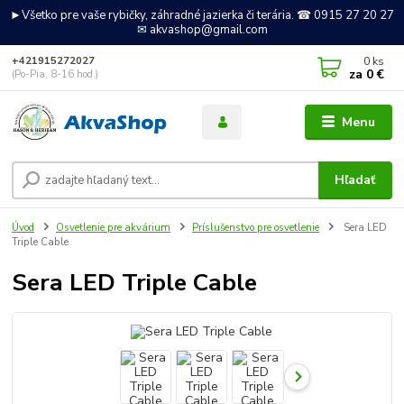
►Všetko pre vaše rybičky, záhradné jazierka či terária. ☎ 0915 27 20 27
✉ akvashop@gmail.com
0
ks
+421915272027
za
0 €
(Po-Pia, 8-16 hod.)
Menu
Hľadať
Úvod
Osvetlenie pre akvárium
Príslušenstvo pre osvetlenie
Sera LED
Triple Cable
Sera LED Triple Cable