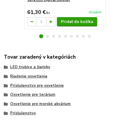
Sera LED Digital Dimmer
Sera LED Mo
riadenia a o
61,30 €
66,70 €
skladom
/
ks
/
k
Pridať do košíka
Tovar zaradený v kategóriách
LED trubice a žiarivky
Riadenie osvetlenia
Príslušenstvo pre osvetlenie
Osvetlenie pre terárium
Osvetlenie pre morské akvárium
Príslušenstvo