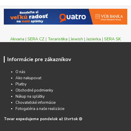
Akvaria
|
SERA CZ
|
Teraristika
|
Jewish
|
Jazierka
|
SERA SK
Informácie pre zákazníkov
O nás
Ako nakupovať
Platby
Obchodné podmienky
Nákup na splátky
Chovateľské informácie
Fotogaléria a naše realizácie
Tovar expedujeme pondelok až štvrtok
🟢