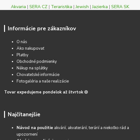
Akvaria
|
SERA CZ
|
Teraristika
|
Jewish
|
Jazierka
|
SERA SK
Informácie pre zákazníkov
O nás
Ako nakupovať
Platby
Obchodné podmienky
Nákup na splátky
Chovateľské informácie
Fotogaléria a naše realizácie
Tovar expedujeme pondelok až štvrtok
🟢
Najčítanejšie
Návod na použitie
akvárií, akvaterárií, terárií a niekoľko rád a
upozornení