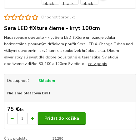
Ohodnotiť produkt
Sera LED fiXture čierne - kryt 100cm
Nasazovacie svietidlo - kryt Sera LED fiXture umožnuje vďaka
horizontálne posuvným držiakom použiť Sera LED X-Change Tubes nad
vštkými otvorenými akváriami s akoukoľvek hrúbkou skla. Okrem
akvaristiky sú svietidlá dobre použiteľné aj teraristike. Svietidlá
dodávame v dĺžke 80, 100 a 120cm Svietidlo...
celý popis
Dostupnosť
Skladom
Nie sme platcovia DPH
75 €
/
ks
Pridať do košíka
Číslo produktu:
31280