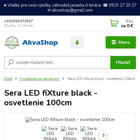
►Všetko pre vaše rybičky, záhradné jazierka či terária. ☎ 0915 27 20 27
✉ akvashop@gmail.com
0
ks
+421915272027
za
0 €
(Po-Pia, 8-16 hod.)
Menu
Hľadať
Úvod
Osvetlenie pre akvárium
Sera LED fiXture black - osvetlenie 100cm
Sera LED fiXture black -
osvetlenie 100cm