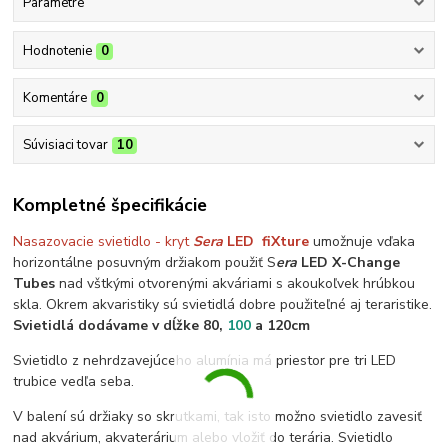
Parametre
Hodnotenie
0
Komentáre
0
Súvisiaci tovar
10
Kompletné špecifikácie
Nasazovacie svietidlo - kryt
Sera
LED fiXture
umožnuje vďaka
horizontálne posuvným držiakom použiť S
era
LED X-Change
Tubes
nad vštkými otvorenými akváriami s akoukoľvek hrúbkou
skla. Okrem akvaristiky sú svietidlá dobre použiteľné aj teraristike.
Svietidlá dodávame v dĺžke 80,
100
a 120cm
Svietidlo z nehrdzavejúceho alumínia má priestor pre tri LED
trubice vedľa seba.
V balení sú držiaky so skrutkami, tak isto možno svietidlo zavesiť
nad akvárium, akvaterárium alebo vložiť do terária. Svietidlo