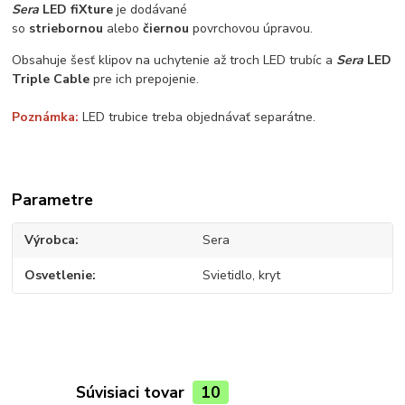
Sera
LED fiXture
je dodávané
so
striebornou
alebo
čiernou
povrchovou úpravou.
Obsahuje šesť klipov na uchytenie až troch LED trubíc a
Sera
LED
Triple Cable
pre ich prepojenie.
Poznámka:
LED trubice treba objednávať separátne.
Parametre
Výrobca
Sera
Osvetlenie
Svietidlo, kryt
Súvisiaci tovar
10