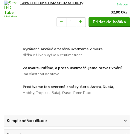
Sera LED Tube Holder Clear 2 kusy
Skladom
32,90 €
/
ks
Pridať do košíka
Vyrábané akváriá a teráriá uvádzame v miere
dĺžka x šírka x výška v centimetroch.
Za kvalitu ručíme, a preto uskutočňujeme rozvoz vivárií
iba vlastnou dopravou.
Predávame len overené značky: Sera, Astra, Dupla,
Hobby, Tropical, Rataj, Oase, Penn Plax...
Kompletné špecifikácie