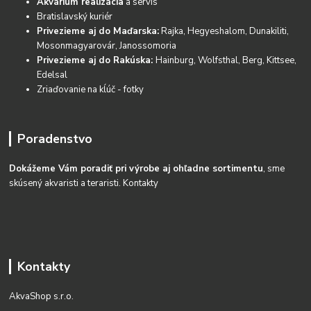
Akvárium realizácia
a servis
Bratislavský kuriér
Privezieme aj do Maďarska:
Rajka, Hegyeshalom, Dunakiliti,
Mosonmagyarovár, Janossomoria
Privezieme aj do Rakúska:
Hainburg, Wolfsthal, Berg, Kittsee,
Edelsal
Zriaďovanie na kĺúč - fotky
Poradenstvo
Dokážeme Vám poradiť pri výrobe aj ohľadne sortimentu
, sme
skúsený akvaristi a teraristi.
Kontakty
Kontakty
AkvaShop s.r.o.