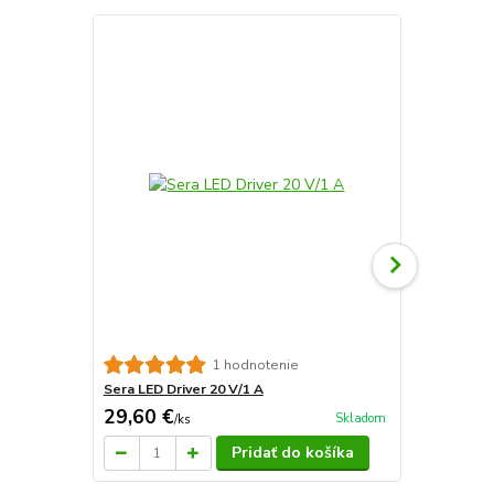
Sera LED Mo
1 hodnotenie
riadenia a o
Sera LED Driver 20 V/1 A
29,60 €
66,70 €
Skladom
/
ks
/
k
Pridať do košíka