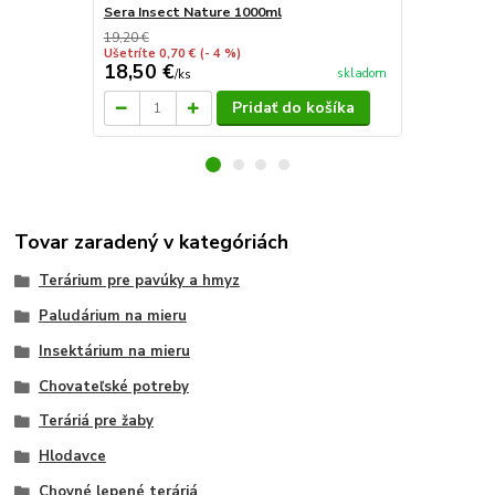
Sera Insect Nature 1000ml
Sera Insect
19,20 €
Ušetríte 0,70 €
(- 4 %)
18,50 €
4,10 €
skladom
/
ks
/
ks
Pridať do košíka
Tovar zaradený v kategóriách
Terárium pre pavúky a hmyz
Paludárium na mieru
Insektárium na mieru
Chovateľské potreby
Teráriá pre žaby
Hlodavce
Chovné lepené teráriá