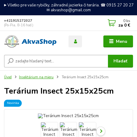
►Všetko pre vaše rybičky, záhradné jazierka či terária. ☎ 0915 27 20 27
✉ akvashop@gmail.com
0
ks
+421915272027
za
0 €
(Po-Pia, 8-16 hod.)
Menu
Hľadať
Úvod
Insektárium na mieru
Terárium Insect 25x15x25cm
Terárium Insect 25x15x25cm
Novinka