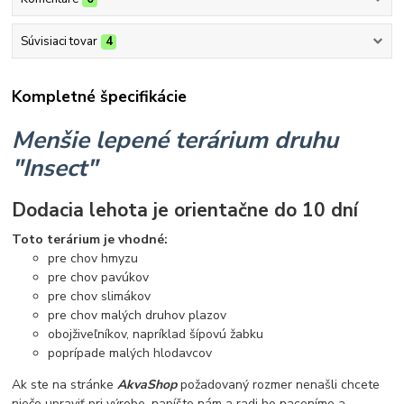
Súvisiaci tovar
4
Kompletné špecifikácie
Menšie lepené terárium druhu
"Insect"
Dodacia lehota je orientačne do 10 dní
Toto terárium je vhodné:
pre chov hmyzu
pre chov pavúkov
pre chov slimákov
pre chov malých druhov plazov
obojživeľníkov, napríklad šípovú žabku
poprípade malých hlodavcov
Ak ste na stránke
AkvaShop
požadovaný rozmer nenašli chcete
niečo upraviť pri výrobe, napíšte nám a radi ho naceníme a