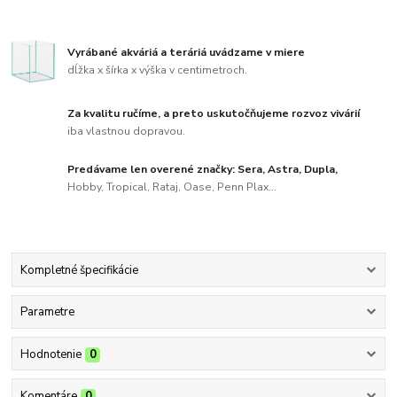
Vyrábané akváriá a teráriá uvádzame v miere
dĺžka x šírka x výška v centimetroch.
Za kvalitu ručíme, a preto uskutočňujeme rozvoz vivárií
iba vlastnou dopravou.
Predávame len overené značky: Sera, Astra, Dupla,
Hobby, Tropical, Rataj, Oase, Penn Plax...
Kompletné špecifikácie
Parametre
Hodnotenie
0
Komentáre
0