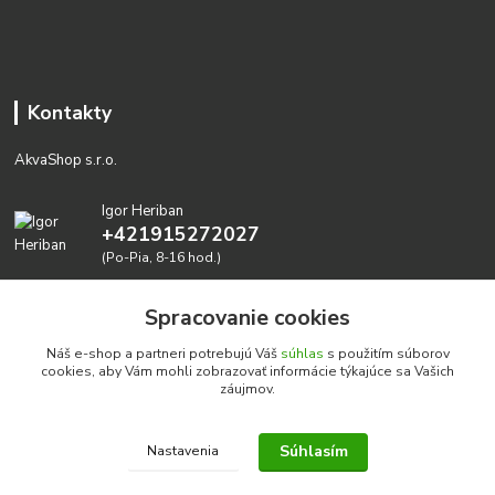
Kontakty
AkvaShop s.r.o.
Igor Heriban
+421915272027
(Po-Pia, 8-16 hod.)
akvashop@gmail.com
Spracovanie cookies
Náš e-shop a partneri potrebujú Váš
súhlas
s použitím súborov
cookies, aby Vám mohli zobrazovať informácie týkajúce sa Vašich
záujmov.
Súhlasím
Nastavenia
Realizujeme prírodné akvária: AkvaShop s.r.o. • IBAN:
SK3911000000002947087849