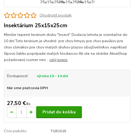
Ohodnotiť produkt
Insektárium 25x15x25cm
Menšie lepené terárium druhu "Insect" Dodacia lehota je orientačne do
10 dní Toto terárium je vhodné: pre chov hmyzu pre chov pavúkov pre
chov slimákov pre chov malých druhov plazov obojživeľníkov, napríklad
šípovú žabku poprípade malých hlodavcov Ak ste na stránke AkvaShop
požadovaný rozmer nen...
celý popis
Dostupnosť
výroba 10 - 14 dní
Nie sme platcovia DPH
27,50 €
/
ks
Pridať do košíka
Číslo produktu:
TI251525