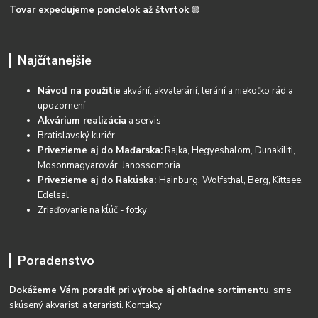
Tovar expedujeme pondelok až štvrtok
🟢
Najčítanejšie
Návod na použitie
akvárií, akvaterárií, terárií a niekoľko rád a
upozornení
Akvárium realizácia
a servis
Bratislavský kuriér
Privezieme aj do Maďarska:
Rajka, Hegyeshalom, Dunakiliti,
Mosonmagyarovár, Janossomoria
Privezieme aj do Rakúska:
Hainburg, Wolfsthal, Berg, Kittsee,
Edelsal
Zriaďovanie na kĺúč - fotky
Poradenstvo
Dokážeme Vám poradiť pri výrobe aj ohľadne sortimentu
, sme
skúsený akvaristi a teraristi.
Kontakty