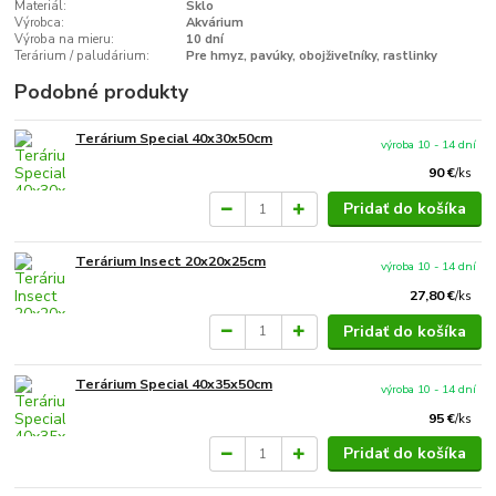
Materiál:
Sklo
Výrobca:
Akvárium
Výroba na mieru:
10 dní
Terárium / paludárium:
Pre hmyz, pavúky, obojživeľníky, rastlinky
Podobné produkty
Terárium Special 40x30x50cm
výroba 10 - 14 dní
90 €
/
ks
Pridať do košíka
Terárium Insect 20x20x25cm
výroba 10 - 14 dní
27,80 €
/
ks
Pridať do košíka
Terárium Special 40x35x50cm
výroba 10 - 14 dní
95 €
/
ks
Pridať do košíka