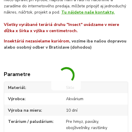
zaradíme do internetového predaja, môžete pripojiť aj jednoduchý
nákres, náčrtok, projekt a pod.
Tu nájdete naše kontakty.
Všetky vyrábané teráriá druhu "Insect" uvádzame v miere
dĺžka x šírka x výška v centimetroch.
Insektáriá nezasielame kuriérom
, vozíme iba našou dopravou
alebo osobný odber v Bratislave (dohodou)
Parametre
Materiál
Sklo
Výrobca
Akvárium
Výroba na mieru
10 dní
Terárium / paludárium
Pre hmyz, pavúky,
obojživeľníky, rastlinky