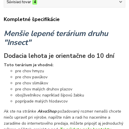
Súvisiaci tovar
4
Kompletné špecifikácie
Menšie lepené terárium druhu
"Insect"
Dodacia lehota je orientačne do 10 dní
Toto terárium je vhodné:
pre chov hmyzu
pre chov pavúkov
pre chov slimákov
pre chov malých druhov plazov
obojživeľníkov, napríklad šípovú žabku
poprípade malých hlodavcov
Ak ste na stránke
AkvaShop
požadovaný rozmer nenašli chcete
niečo upraviť pri výrobe, napíšte nám a radi ho naceníme a
zaradíme do internetového predaja, môžete pripojiť aj jednoduchý