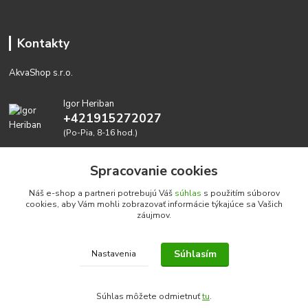
Kontakty
AkvaShop s.r.o.
Igor Heriban
+421915272027
(Po-Pia, 8-16 hod.)
akvashop@gmail.com
Spracovanie cookies
Náš e-shop a partneri potrebujú Váš
súhlas
s použitím súborov
cookies, aby Vám mohli zobrazovať informácie týkajúce sa Vašich
záujmov.
Súhlasím
Nastavenia
Realizujeme prírodné akvária: AkvaShop s.r.o. • IBAN:
SK3911000000002947087849
Súhlas môžete odmietnuť
tu
.