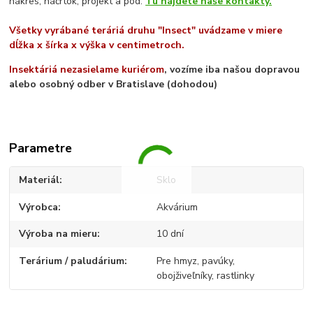
nákres, náčrtok, projekt a pod.
Tu nájdete naše kontakty.
Všetky vyrábané teráriá druhu "Insect" uvádzame v miere
dĺžka x šírka x výška v centimetroch.
Insektáriá nezasielame kuriérom
, vozíme iba našou dopravou
alebo osobný odber v Bratislave (dohodou)
Parametre
Materiál
Sklo
Výrobca
Akvárium
Výroba na mieru
10 dní
Terárium / paludárium
Pre hmyz, pavúky,
obojživeľníky, rastlinky