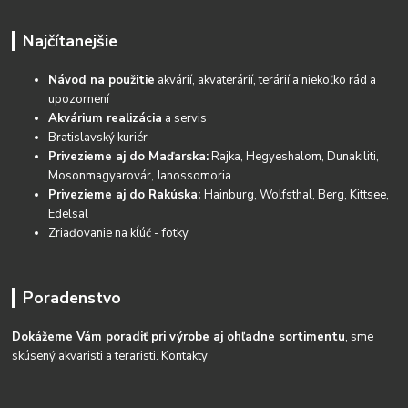
Najčítanejšie
Návod na použitie
akvárií, akvaterárií, terárií a niekoľko rád a
upozornení
Akvárium realizácia
a servis
Bratislavský kuriér
Privezieme aj do Maďarska:
Rajka, Hegyeshalom, Dunakiliti,
Mosonmagyarovár, Janossomoria
Privezieme aj do Rakúska:
Hainburg, Wolfsthal, Berg, Kittsee,
Edelsal
Zriaďovanie na kĺúč - fotky
Poradenstvo
Dokážeme Vám poradiť pri výrobe aj ohľadne sortimentu
, sme
skúsený akvaristi a teraristi.
Kontakty