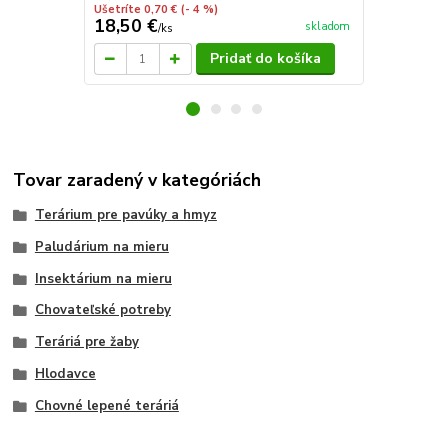
Ušetríte 0,70 €
(- 4 %)
18,50 €
4,10 €
skladom
/
ks
/
ks
Pridať do košíka
Tovar zaradený v kategóriách
Terárium pre pavúky a hmyz
Paludárium na mieru
Insektárium na mieru
Chovateľské potreby
Teráriá pre žaby
Hlodavce
Chovné lepené teráriá