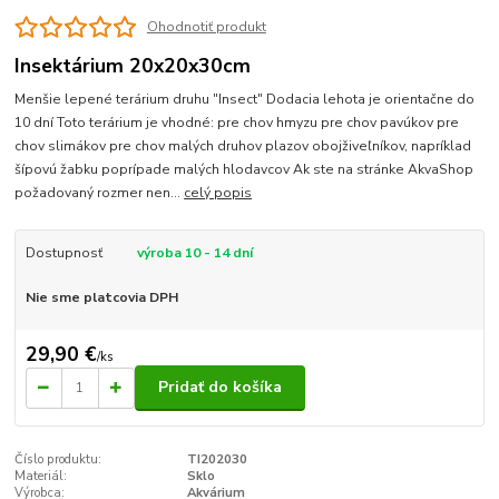
Ohodnotiť produkt
Insektárium 20x20x30cm
Menšie lepené terárium druhu "Insect" Dodacia lehota je orientačne do
10 dní Toto terárium je vhodné: pre chov hmyzu pre chov pavúkov pre
chov slimákov pre chov malých druhov plazov obojživeľníkov, napríklad
šípovú žabku poprípade malých hlodavcov Ak ste na stránke AkvaShop
požadovaný rozmer nen...
celý popis
Dostupnosť
výroba 10 - 14 dní
Nie sme platcovia DPH
29,90 €
/
ks
Pridať do košíka
Číslo produktu:
TI202030
Materiál:
Sklo
Výrobca:
Akvárium