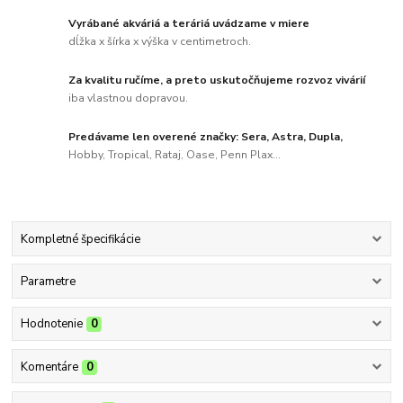
Vyrábané akváriá a teráriá uvádzame v miere
dĺžka x šírka x výška v centimetroch.
Za kvalitu ručíme, a preto uskutočňujeme rozvoz vivárií
iba vlastnou dopravou.
Predávame len overené značky: Sera, Astra, Dupla,
Hobby, Tropical, Rataj, Oase, Penn Plax...
Kompletné špecifikácie
Parametre
Hodnotenie
0
Komentáre
0