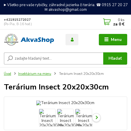
►Všetko pre vaše rybičky, záhradné jazierka či terária. ☎ 0915 27 20 27
✉ akvashop@gmail.com
0
ks
+421915272027
za
0 €
(Po-Pia, 8-16 hod.)
Menu
Hľadať
Úvod
Insektárium na mieru
Terárium Insect 20x20x30cm
Terárium Insect 20x20x30cm