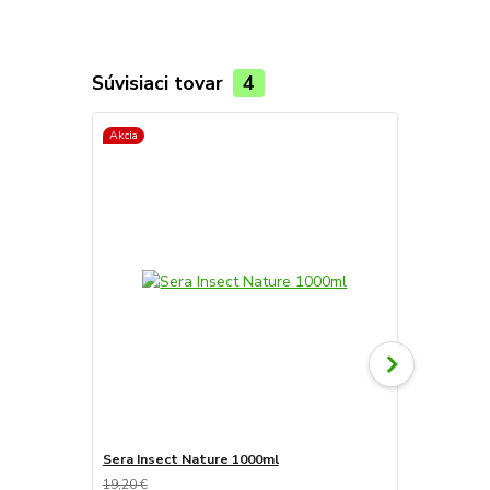
Súvisiaci tovar
4
Akcia
Sera Insect Nature 1000ml
Sera Insect
19,20 €