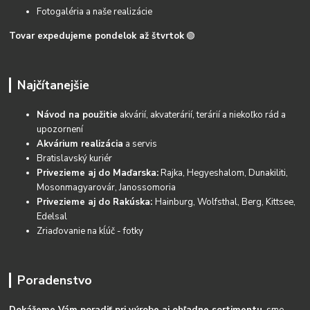
Fotogaléria a naše realizácie
Tovar expedujeme pondelok až štvrtok
🟢
Najčítanejšie
Návod na použitie
akvárií, akvaterárií, terárií a niekoľko rád a
upozornení
Akvárium realizácia
a servis
Bratislavský kuriér
Privezieme aj do Maďarska:
Rajka, Hegyeshalom, Dunakiliti,
Mosonmagyarovár, Janossomoria
Privezieme aj do Rakúska:
Hainburg, Wolfsthal, Berg, Kittsee,
Edelsal
Zriaďovanie na kĺúč - fotky
Poradenstvo
Dokážeme Vám poradiť pri výrobe aj ohľadne sortimentu
, sme