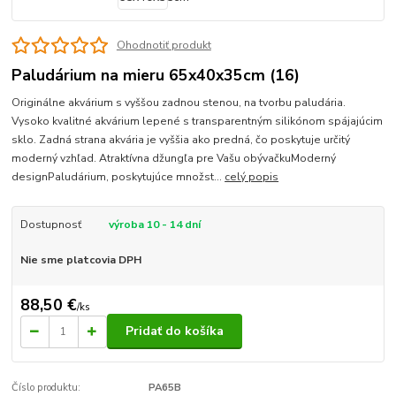
Ohodnotiť produkt
Paludárium na mieru 65x40x35cm (16)
Originálne akvárium s vyššou zadnou stenou, na tvorbu paludária.
Vysoko kvalitné akvárium lepené s transparentným silikónom spájajúcim
sklo. Zadná strana akvária je vyššia ako predná, čo poskytuje určitý
moderný vzhľad. Atraktívna džungľa pre Vašu obývačkuModerný
designPaludárium, poskytujúce množst...
celý popis
Dostupnosť
výroba 10 - 14 dní
Nie sme platcovia DPH
88,50 €
/
ks
Pridať do košíka
Číslo produktu:
PA65B