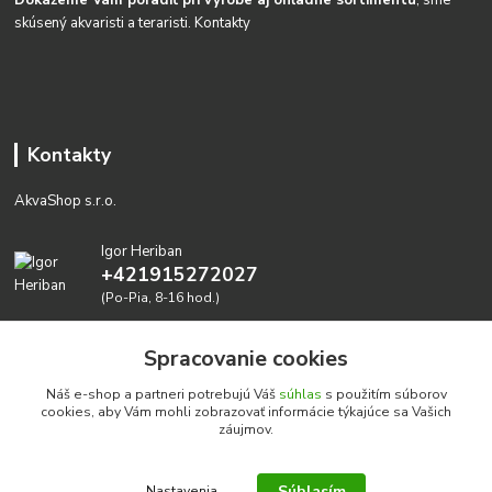
skúsený akvaristi a teraristi.
Kontakty
Kontakty
AkvaShop s.r.o.
Igor Heriban
+421915272027
(Po-Pia, 8-16 hod.)
akvashop@gmail.com
Spracovanie cookies
Náš e-shop a partneri potrebujú Váš
súhlas
s použitím súborov
cookies, aby Vám mohli zobrazovať informácie týkajúce sa Vašich
záujmov.
Súhlasím
Nastavenia