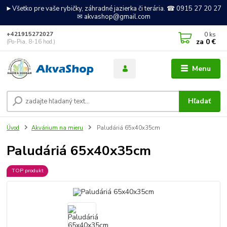
►Všetko pre vaše rybičky, záhradné jazierka či terária. ☎ 0915 27 20 27
✉ akvashop@gmail.com
0
ks
+421915272027
za
0 €
(Po-Pia, 8-16 hod.)
Menu
Hľadať
Úvod
Akvárium na mieru
Paludáriá 65x40x35cm
Paludáriá 65x40x35cm
TOP produkt