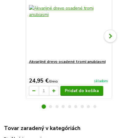
Akvarijné drevo osadené tromi anubiasmi
Akvarijné d
anubiasom
24,95 €
14,50 €
skladom
/
drevo
/
d
Pridať do košíka
Tovar zaradený v kategóriách