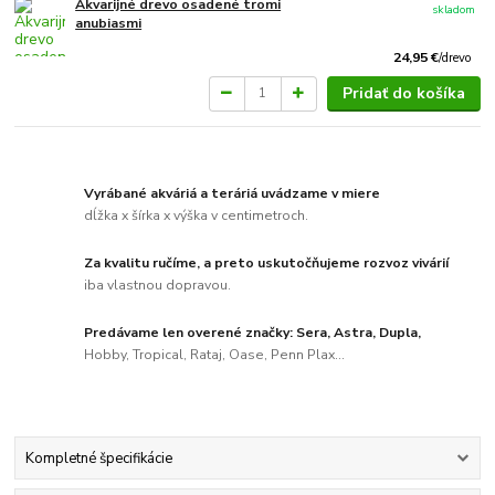
Akvarijné drevo osadené tromi
skladom
anubiasmi
24,95 €
/
drevo
Pridať do košíka
Vyrábané akváriá a teráriá uvádzame v miere
dĺžka x šírka x výška v centimetroch.
Za kvalitu ručíme, a preto uskutočňujeme rozvoz vivárií
iba vlastnou dopravou.
Predávame len overené značky: Sera, Astra, Dupla,
Hobby, Tropical, Rataj, Oase, Penn Plax...
Kompletné špecifikácie