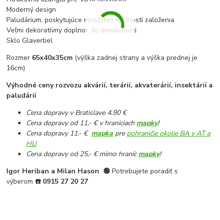
Moderný design
Paludárium, poskytujúce množstvo možností založenia
Veľmi dekoratívny doplnok do domácnosti
Sklo Glaverbel
Rozmer
65x40x35cm
(výška zadnej strany a výška prednej je
16cm)
Výhodné ceny rozvozu akvárií, terárií, akvaterárií, insektárií a
paludárií
Cena dopravy v Bratislave 4.90 €
Cena dopravy od 11,- € v hraniciach
mapky
!
Cena dopravy 11.- €
mapka
pre
pohraničie okolie BA v AT a
HU
Cena dopravy od 25,- € mimo hraníc
mapky
!
Igor Heriban a Milan Hason
🟢
Potrebujete poradiť s
výberom
☎️
0915 27 20 27