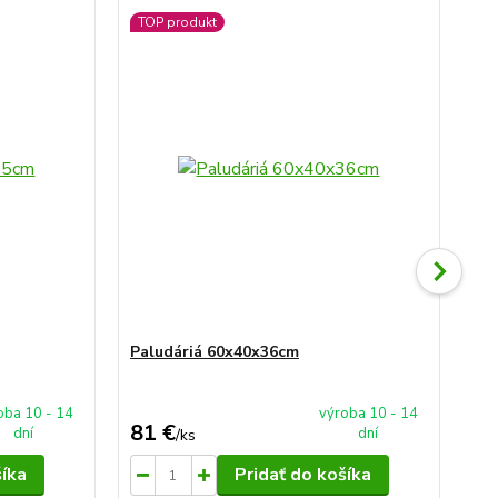
TOP produkt
TO
Paludáriá 60x40x36cm
Pa
oba 10 - 14
výroba 10 - 14
81 €
88
dní
dní
/
ks
šíka
Pridať do košíka