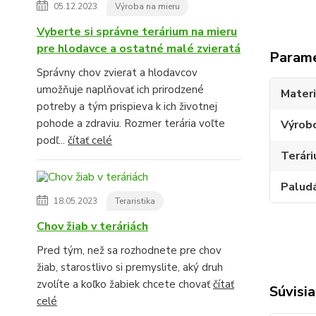
05.12.2023
Výroba na mieru
Vyberte si správne terárium na mieru
pre hlodavce a ostatné malé zvieratá
Param
Správny chov zvierat a hlodavcov
umožňuje naplňovať ich prirodzené
Materi
potreby a tým prispieva k ich životnej
pohode a zdraviu. Rozmer terária voľte
Výrob
podľ...
čítať celé
Terári
Palud
18.05.2023
Teraristika
Chov žiab v teráriách
Pred tým, než sa rozhodnete pre chov
žiab, starostlivo si premyslite, aký druh
zvolíte a koľko žabiek chcete chovať
čítať
Súvisia
celé