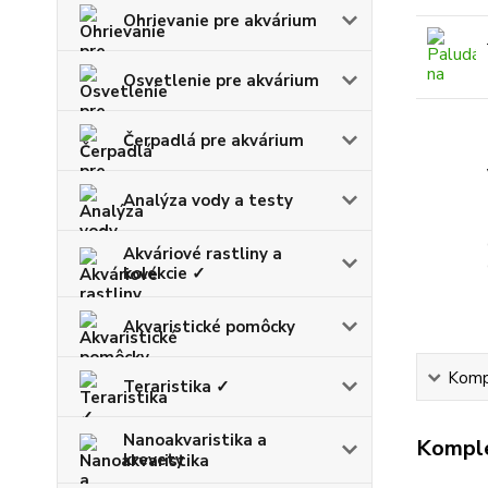
Ohrievanie pre akvárium
Osvetlenie pre akvárium
Čerpadlá pre akvárium
Analýza vody a testy
Akváriové rastliny a
kolekcie ✓
Akvaristické pomôcky
Kompl
Teraristika ✓
Nanoakvaristika a
Komple
krevety