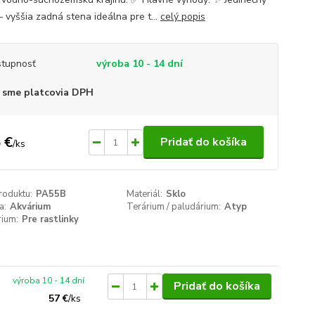
– vyššia zadná stena ideálna pre t...
celý popis
tupnosť
výroba 10 - 14 dní
 sme platcovia DPH
 €
Pridať do košíka
/
ks
roduktu:
PA55B
Materiál:
Sklo
a:
Akvárium
Terárium / paludárium:
Atyp
rium:
Pre rastlinky
výroba 10 - 14 dní
Pridať do košíka
57 €
/
ks