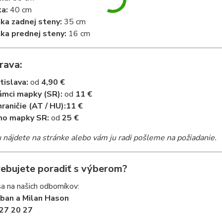
ka:
40 cm
ka zadnej steny:
35 cm
ka prednej steny:
16 cm
rava:
tislava:
od
4,90 €
ámci mapky (SR):
od
11 €
raničie (AT / HU):
11 €
mo mapky SR:
od
25 €
nájdete na stránke alebo vám ju radi pošleme na požiadanie.
rebujete poradiť s výberom?
a na našich odborníkov:
iban a Milan Hason
27 20 27