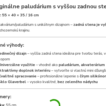
iginálne paludárium s vyššou zadnou st
 55 × 40 × 35 / 16 cm
akvárium/paludárium s unikátnym dizajnom –
zadná stena je vy
chozemskú krajinu.
né výhody:
edinečný dizajn
– vyššia zadná stena ideálna pre tvorbu terá
topom
Univerzálne využitie
– vhodné ako
paludárium, akvaterárium
Atraktívny doplnok interiéru
– vytvoríte si vlastnú mini džung
Kvalitné spracovanie
– profesionálne lepenie s
čírym silikón
Sklo Glaverbel
– vysoko kvalitné,
bez zeleného nádychu
mery:
ka:
55 cm