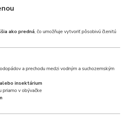
enou
ššia ako predná
, čo umožňuje vytvoriť pôsobivú členitú
s, vodopádov a prechodu medzi vodným a suchozemským
 alebo insektárium
ľu priamo v obývačke
om