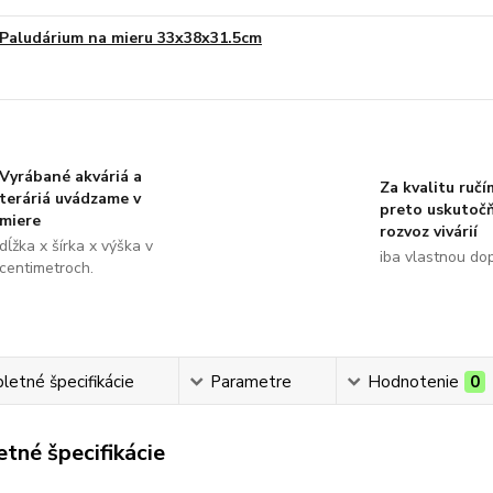
Paludárium na mieru 33x38x31.5cm
Vyrábané akváriá a
Za kvalitu ručí
teráriá uvádzame v
preto uskutoč
miere
rozvoz vivárií
dĺžka x šírka x výška v
iba vlastnou do
centimetroch.
etné špecifikácie
Parametre
Hodnotenie
0
tné špecifikácie