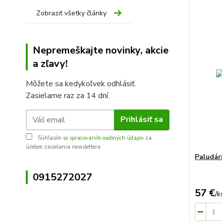
Zobraziť všetky články
Nepremeškajte novinky, akcie
a zľavy!
Môžete sa kedykoľvek odhlásiť.
Zasielame raz za 14 dní.
Prihlásiť sa
Súhlasím so
spracovaním osobných údajov
za
účelom zasielania newslettera.
Paludár
0915272027
57 €
/
k