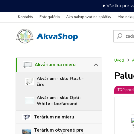
►Všetko pre va
Kontakty
Fotogaléria
Ako nakupovať na splátky
Ako naku
Úvod
A
Akvárium na mieru
Palu
Akvárium - sklo Float -
číre
TOP prod
Akvárium - sklo Opti-
White - bezfarebné
Terárium na mieru
Terárium otvorené pre