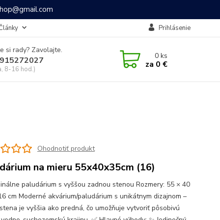
ashop@gmail.com
Články
Prihlásenie
e si rady? Zavolajte.
0
ks
915272027
za
0 €
a, 8-16 hod.)
Ohodnotiť produkt
dárium na mieru 55x40x35cm (16)
ginálne paludárium s vyššou zadnou stenou Rozmery: 55 × 40
 16 cm Moderné akvárium/paludárium s unikátnym dizajnom –
stena je vyššia ako predná, čo umožňuje vytvoriť pôsobivú
ú vodno-suchozemskú krajinu. ✅ Hlavné výhody: ✨ Jedinečný