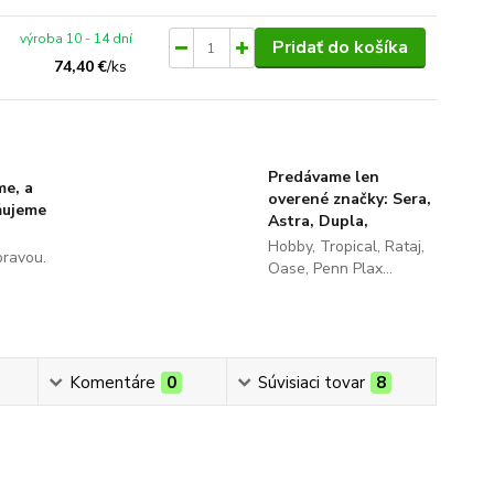
výroba 10 - 14 dní
Pridať do košíka
74,40 €
/
ks
Predávame len
me, a
overené značky: Sera,
ňujeme
Astra, Dupla,
Hobby, Tropical, Rataj,
pravou.
Oase, Penn Plax...
Komentáre
0
Súvisiaci tovar
8