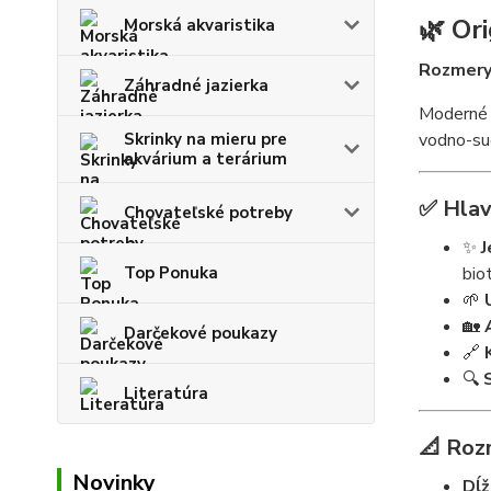
🌿 Or
Morská akvaristika
Rozmery:
Záhradné jazierka
Moderné 
Skrinky na mieru pre
vodno-su
akvárium a terárium
✅ Hlav
Chovateľské potreby
✨
J
Top Ponuka
bio
🌱
🏡
Darčekové poukazy
🔗
🔍
Literatúra
📐 Roz
Novinky
Dĺž