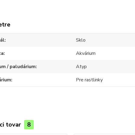
etre
ál
Sklo
ca
Akvárium
um / paludárium
Atyp
árium
Pre rastlinky
ci tovar
8