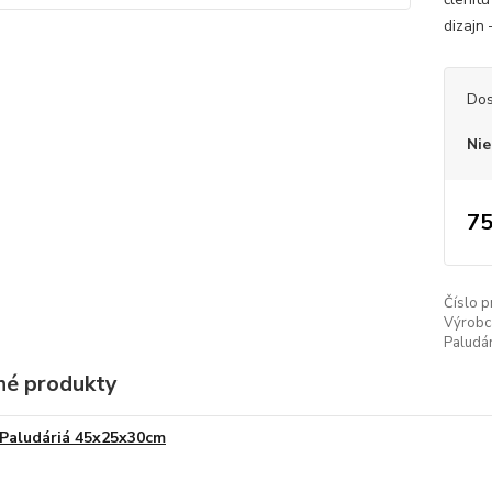
dizajn 
Dos
Nie
75
Číslo p
Výrobc
Paludá
é produkty
Paludáriá 45x25x30cm