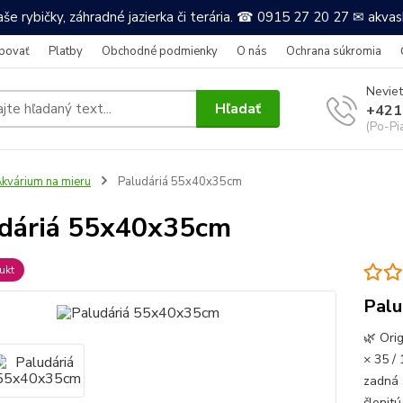
še rybičky, záhradné jazierka či terária. ☎ 0915 27 20 27 ✉ akv
povať
Platby
Obchodné podmienky
O nás
Ochrana súkromia
Neviet
Hľadať
+421
(Po-Pi
kvárium na mieru
Paludáriá 55x40x35cm
dáriá 55x40x35cm
ukt
Palu
🌿 Ori
× 35 /
zadná 
členit