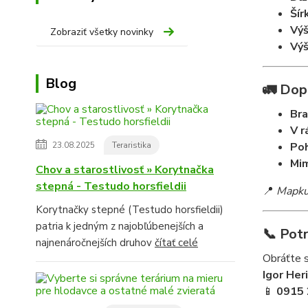
Šír
Výš
Zobraziť všetky novinky
Výš
Blog
🚛 Dop
Bra
V r
23.08.2025
Teraristika
Poh
Mi
Chov a starostlivosť » Korytnačka
stepná - Testudo horsfieldii
📍
Mapku 
Korytnačky stepné (Testudo horsfieldii)
patria k jedným z najobľúbenejších a
📞 Pot
najnenáročnejších druhov
čítať celé
Obráťte s
Igor Her
📱
0915 