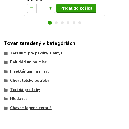
Pridať do košíka
Tovar zaradený v kategóriách
Terárium pre pavúky a hmyz
Paludárium na mieru
Insektárium na mieru
Chovateľské potreby
Teráriá pre žaby
Hlodavce
Chovné lepené teráriá