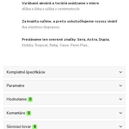
Vyrábané akváriá a teráriá uvádzame v miere
dĺžka x šírka x výška v centimetroch.
Za kvalitu ručíme, a preto uskutočňujeme rozvoz vivárií
iba vlastnou dopravou.
Predávame len overené značky: Sera, Astra, Dupla,
Hobby, Tropical, Rataj, Oase, Penn Plax...
Kompletné špecifikácie
Parametre
Hodnotenie
0
Komentáre
0
Súvisiaci tovar
6