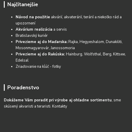
Najčítanejšie
Návod na použitie
akvárií, akvaterárií, terárií a niekoľko rád a
upozornení
Akvárium realizácia
a servis
Bratislavský kuriér
Privezieme aj do Maďarska:
Rajka, Hegyeshalom, Dunakiliti,
Mosonmagyarovár, Janossomoria
Privezieme aj do Rakúska:
Hainburg, Wolfsthal, Berg, Kittsee,
Edelsal
Zriaďovanie na kĺúč - fotky
Poradenstvo
Dokážeme Vám poradiť pri výrobe aj ohľadne sortimentu
, sme
skúsený akvaristi a teraristi.
Kontakty