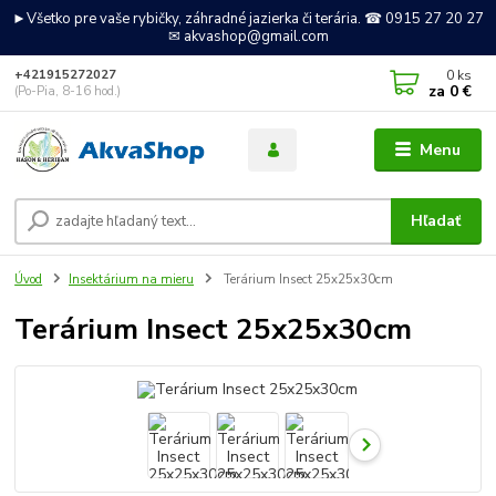
►Všetko pre vaše rybičky, záhradné jazierka či terária. ☎ 0915 27 20 27
✉ akvashop@gmail.com
0
ks
+421915272027
za
0 €
(Po-Pia, 8-16 hod.)
Menu
Hľadať
Úvod
Insektárium na mieru
Terárium Insect 25x25x30cm
Terárium Insect 25x25x30cm