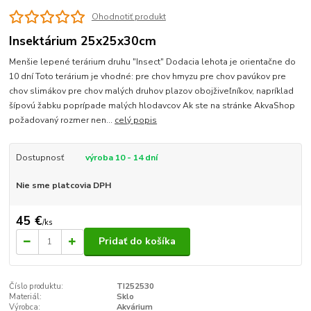
Ohodnotiť produkt
Insektárium 25x25x30cm
Menšie lepené terárium druhu "Insect" Dodacia lehota je orientačne do
10 dní Toto terárium je vhodné: pre chov hmyzu pre chov pavúkov pre
chov slimákov pre chov malých druhov plazov obojživeľníkov, napríklad
šípovú žabku poprípade malých hlodavcov Ak ste na stránke AkvaShop
požadovaný rozmer nen...
celý popis
Dostupnosť
výroba 10 - 14 dní
Nie sme platcovia DPH
45 €
/
ks
Pridať do košíka
Číslo produktu:
TI252530
Materiál:
Sklo
Výrobca:
Akvárium