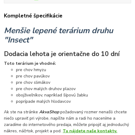
Kompletné špecifikácie
Menšie lepené terárium druhu
"Insect"
Dodacia lehota je orientačne do 10 dní
Toto terárium je vhodné:
pre chov hmyzu
pre chov pavúkov
pre chov slimákov
pre chov malých druhov plazov
obojživeľníkov, napríklad šípovú žabku
poprípade malých hlodavcov
Ak ste na stránke
AkvaShop
požadovaný rozmer nenašli chcete
niečo upraviť pri výrobe, napíšte nám a radi ho naceníme a
zaradíme do internetového predaja, môžete pripojiť aj jednoduchý
nákres, náčrtok, projekt a pod.
Tu nájdete naše kontakty.