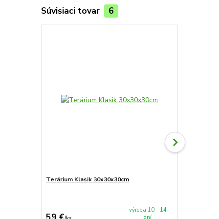
Súvisiaci tovar
6
Terárium Klasik 30x30x30cm
Substrát Prof
výroba 10 - 14
59 €
4,99 €
dní
/
ks
/
ks