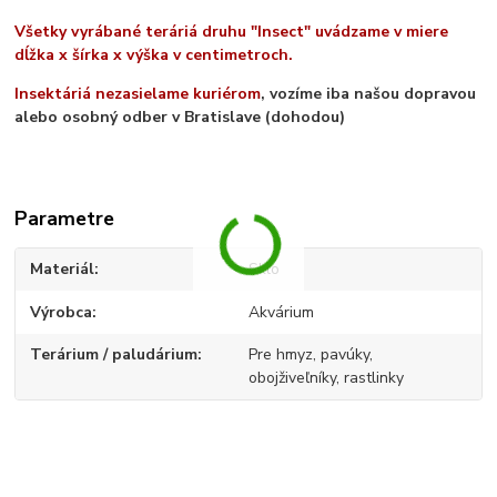
Všetky vyrábané teráriá druhu "Insect" uvádzame v miere
dĺžka x šírka x výška v centimetroch.
Insektáriá nezasielame kuriérom
, vozíme iba našou dopravou
alebo osobný odber v Bratislave (dohodou)
Parametre
Materiál
Sklo
Výrobca
Akvárium
Terárium / paludárium
Pre hmyz, pavúky,
obojživeľníky, rastlinky