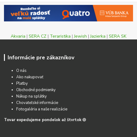
Akvaria
|
SERA CZ
|
Teraristika
|
Jewish
|
Jazierka
|
SERA SK
Informácie pre zákazníkov
O nás
Ako nakupovať
Platby
Obchodné podmienky
Nákup na splátky
Chovateľské informácie
Fotogaléria a naše realizácie
Tovar expedujeme pondelok až štvrtok
🟢