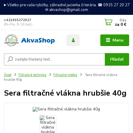
►Všetko pre vaše rybičky, záhradné jazierka či terária. ☎ 0915 27 20 27
✉ akvashop@gmail.com
0
ks
+421915272027
za
0 €
(Po-Pia, 8-16 hod.)
Menu
Hľadať
Úvod
Filtračná technika
Filtračné médiá
Sera filtračné vlákna
hrubšie 40g
Sera filtračné vlákna hrubšie 40g