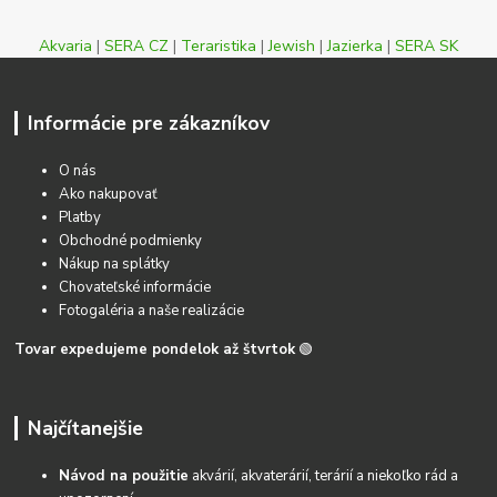
Akvaria
|
SERA CZ
|
Teraristika
|
Jewish
|
Jazierka
|
SERA SK
Informácie pre zákazníkov
O nás
Ako nakupovať
Platby
Obchodné podmienky
Nákup na splátky
Chovateľské informácie
Fotogaléria a naše realizácie
Tovar expedujeme pondelok až štvrtok
🟢
Najčítanejšie
Návod na použitie
akvárií, akvaterárií, terárií a niekoľko rád a