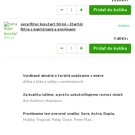
13,10 €
/
ks
Pridať do košíka
sera filter biostart 50 ml – štartér
skladom
filtra s baktériami a enzýmami
7,40 €
/
ks
Pridať do košíka
Vyrábané akváriá a teráriá uvádzame v miere
dĺžka x šírka x výška v centimetroch.
Za kvalitu ručíme, a preto uskutočňujeme rozvoz vivárií
iba vlastnou dopravou.
Predávame len overené značky: Sera, Astra, Dupla,
Hobby, Tropical, Rataj, Oase, Penn Plax...