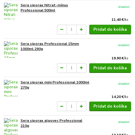
Sera siporax Nitrat-mínus
skladom
Professional 500ml
11,40 €
/
ks
Pridať do košíka
Sera siporax Professional 15mm
skladom
1000ml 290g
19,90 €
/
ks
Pridať do košíka
Sera siporax mini Professional 1000ml
skladom
270g
14,20 €
/
ks
Pridať do košíka
Sera siporax algovec Professional
skladom
210g