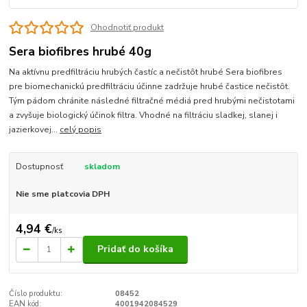
Ohodnotiť produkt
Sera biofibres hrubé 40g
Na aktívnu predfiltráciu hrubých častíc a nečistôt hrubé Sera biofibres
pre biomechanickú predfiltráciu účinne zadržuje hrubé častice nečistôt.
Tým pádom chránite následné filtračné médiá pred hrubými nečistotami
a zvyšuje biologický účinok filtra. Vhodné na filtráciu sladkej, slanej i
jazierkovej...
celý popis
Dostupnosť
skladom
Nie sme platcovia DPH
4,94 €
/
ks
Pridať do košíka
Číslo produktu:
08452
EAN kód:
4001942084529