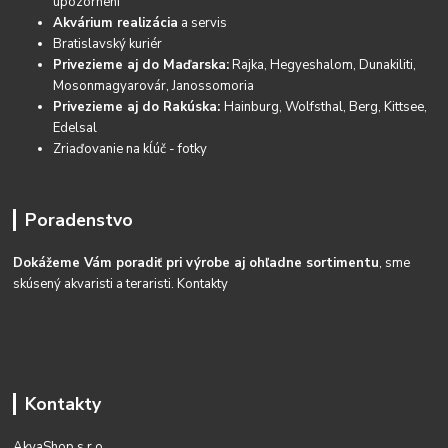
upozornení
Akvárium realizácia
a servis
Bratislavský kuriér
Privezieme aj do Maďarska:
Rajka, Hegyeshalom, Dunakiliti,
Mosonmagyarovár, Janossomoria
Privezieme aj do Rakúska:
Hainburg, Wolfsthal, Berg, Kittsee,
Edelsal
Zriaďovanie na kĺúč - fotky
Poradenstvo
Dokážeme Vám poradiť pri výrobe aj ohľadne sortimentu
, sme
skúsený akvaristi a teraristi.
Kontakty
Kontakty
AkvaShop s.r.o.