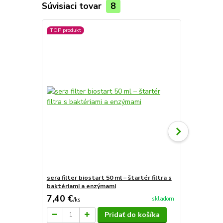
Súvisiaci tovar
8
TOP produkt
TOP produkt
sera filter biostart 50 ml – štartér filtra s
Sera bio nit
baktériami a enzýmami
7,40 €
30,28 €
skladom
/
ks
/
k
Pridať do košíka