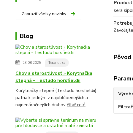
Produkt
sera sipo
Zobraziť všetky novinky
Potrebuj
Zavolajt
Blog
Pôvod 
23.08.2025
Teraristika
Chov a starostlivosť » Korytnačka
Param
stepná - Testudo horsfieldii
Korytnačky stepné (Testudo horsfieldii)
Výrob
patria k jedným z najobľúbenejších a
najnenáročnejších druhov
čítať celé
Filtr