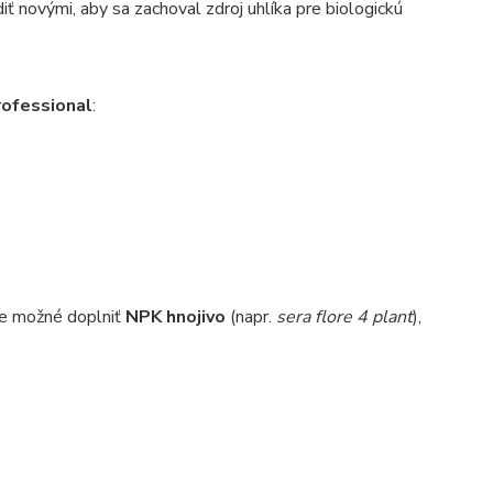
 novými, aby sa zachoval zdroj uhlíka pre biologickú
rofessional
:
 je možné doplniť
NPK hnojivo
(napr.
sera flore 4 plant
),