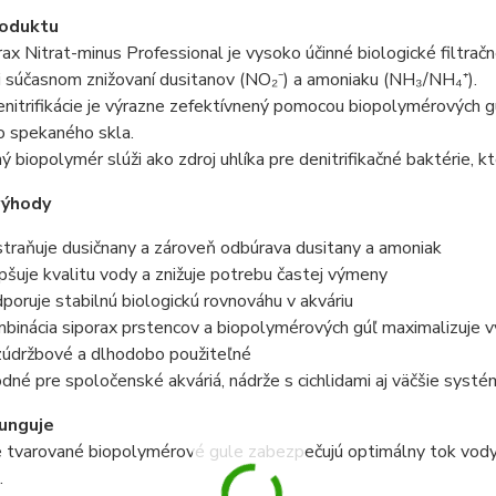
roduktu
rax Nitrat-minus Professional je vysoko účinné biologické filtr
i súčasnom znižovaní dusitanov (NO₂⁻) a amoniaku (NH₃/NH₄⁺).
nitrifikácie je výrazne zefektívnený pomocou biopolymérových 
o spekaného skla.
 biopolymér slúži ako zdroj uhlíka pre denitrifikačné baktérie, 
výhody
traňuje dusičnany a zároveň odbúrava dusitany a amoniak
pšuje kvalitu vody a znižuje potrebu častej výmeny
poruje stabilnú biologickú rovnováhu v akváriu
binácia siporax prstencov a biopolymérových gúľ maximalizuje vý
údržbové a dlhodobo použiteľné
dné pre spoločenské akváriá, nádrže s cichlidami aj väčšie systé
unguje
 tvarované biopolymérové gule zabezpečujú optimálny tok vody a
.