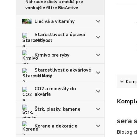
Náhradné diely a médiá pre
vonkajšie filtre BioActive
Liečivá a vitamíny
Starostlivosť a úprava
vody
Krmivo pre ryby
Starostlivosť o akváriové
rastliny
Kompl
CO2 a minerály do
akvária
Komple
Štrk, piesky, kamene
sera 
Korene a dekorácie
Biologic