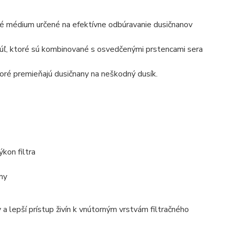
ačné médium určené na efektívne odbúravanie dusičnanov
gúľ, ktoré sú kombinované s osvedčenými prstencami sera
ktoré premieňajú dusičnany na neškodný dusík.
kon filtra
my
 lepší prístup živín k vnútorným vrstvám filtračného