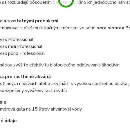
sa rozkladajú pôsobením baktérií a možno ich jednoducho nahradiť
cia s ostatnými produktmi
binovať s ďalšími filtračnými médiami zo série
sera siporax P
orax Professional
orax mini Professional
orax pond Professional
náciou zvýšite efektivitu biologického odbúravania škodlivín.
 pre rastlinné akváriá
astlinných nádržiach alebo akváriách s vysokou spotrebou dusíka
abezpečený vyvážený rast rastlín.
nie
mérová guľa na 15 litrov akváriovej vody
ké údaje