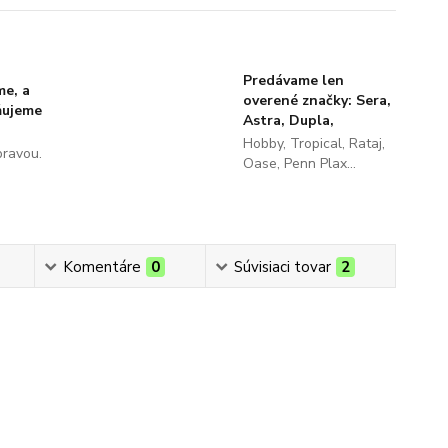
Predávame len
me, a
overené značky: Sera,
ňujeme
Astra, Dupla,
Hobby, Tropical, Rataj,
pravou.
Oase, Penn Plax...
Komentáre
0
Súvisiaci tovar
2