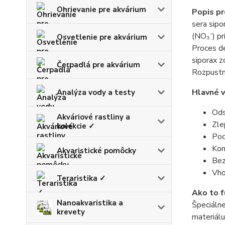
Ohrievanie pre akvárium
Popis p
sera sipo
(NO₃⁻) pr
Osvetlenie pre akvárium
Proces de
siporax z
Čerpadlá pre akvárium
Rozpustný
Hlavné 
Analýza vody a testy
Ods
Akváriové rastliny a
Zle
kolekcie ✓
Pod
Kom
Akvaristické pomôcky
Bez
Vho
Teraristika ✓
Ako to f
Nanoakvaristika a
Špeciálne
krevety
materiálu