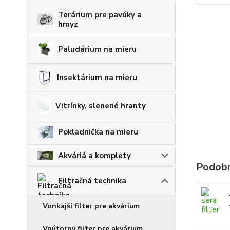
Terárium pre pavúky a
hmyz
Paludárium na mieru
Insektárium na mieru
Vitrínky, slenené hranty
Pokladnička na mieru
Akváriá a komplety
Podobn
Filtračná technika
Vonkajší filter pre akvárium
Vnútorný filter pre akvárium