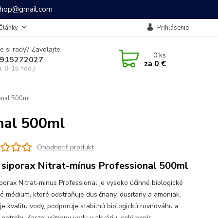
ashop@gmail.com
Články
Prihlásenie
e si rady? Zavolajte.
0
ks
915272027
za
0 €
a, 8-16 hod.)
onal 500ml
onal 500ml
Ohodnotiť produkt
 siporax Nitrat-mínus Professional 500ml
iporax Nitrat-minus Professional je vysoko účinné biologické
čné médium, ktoré odstraňuje dusičnany, dusitany a amoniak.
je kvalitu vody, podporuje stabilnú biologickú rovnováhu a
e potrebu častej výmeny vody v akváriu.
celý popis