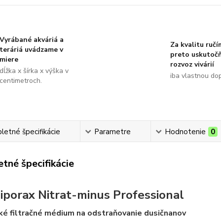
Vyrábané akváriá a
Za kvalitu ručí
teráriá uvádzame v
preto uskutoč
miere
rozvoz vivárií
dĺžka x šírka x výška v
iba vlastnou do
centimetroch.
etné špecifikácie
Parametre
Hodnotenie
0
tné špecifikácie
siporax Nitrat-minus Professional
ké filtračné médium na odstraňovanie dusičnanov