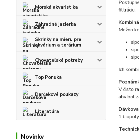
Postupne 
Morská akvaristika
filtráciu.
Kombiná
Záhradné jazierka
Možno kom
Skrinky na mieru pre
sip
akvárium a terárium
sip
sip
Chovateľské potreby
Ich kombi
Top Ponuka
Poznámka
V čisto r
Darčekové poukazy
aby bol z
Dávkova
Literatúra
1 biopoly
Technic
Novinky