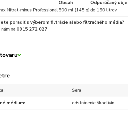
Obsah
Odporúčaný obje
rax Nitrat-minus Professional
500 ml (145 g)
do 150 litrov
ete poradiť s výberom filtrácie alebo filtračného média?
e nám na
0915 272 027
tovaru
etre
ca
Sera
ačné médium
odstránenie škodlivín