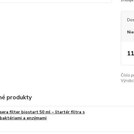
Dos
Nie
11
Číslo p
Výrobc
é produkty
sera filter biostart 50 ml – štartér filtra s
baktériami a enzýmami