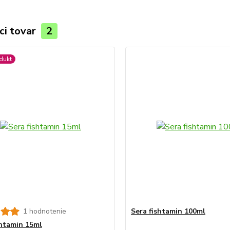
ci tovar
2
dukt
1 hodnotenie
Sera fishtamin 100ml
shtamin 15ml