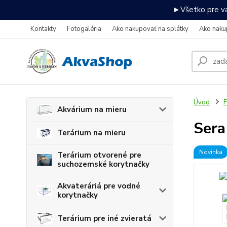
►Všetko pre va
Kontakty
Fotogaléria
Ako nakupovať na splátky
Ako naku
Úvod
F
Akvárium na mieru
Sera
Terárium na mieru
Novinka
Terárium otvorené pre
suchozemské korytnačky
Akvateráriá pre vodné
korytnačky
Terárium pre iné zvieratá