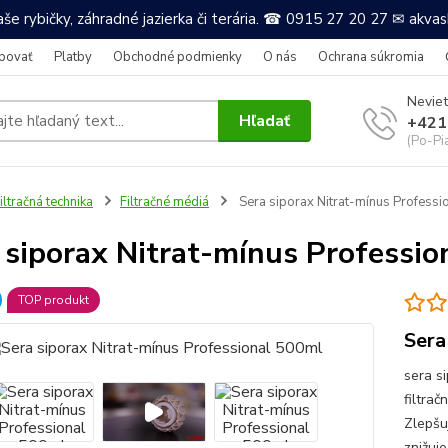
še rybičky, záhradné jazierka či terária. ☎ 0915 27 20 27 ✉ akv
povať
Platby
Obchodné podmienky
O nás
Ochrana súkromia
Neviet
Hľadať
+421
(Po-Pi
iltračná technika
Filtračné médiá
Sera siporax Nitrat-mínus Professi
 siporax Nitrat-mínus Professi
TOP produkt
Sera
sera s
filtra
Zlepšu
znižuj