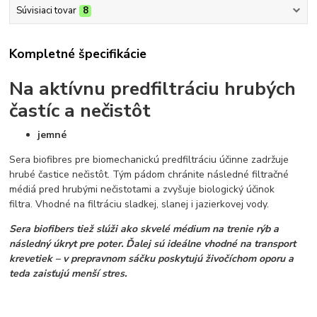
Súvisiaci tovar
8
Kompletné špecifikácie
Na aktívnu predfiltráciu hrubých
častíc a nečistôt
jemné
Sera biofibres pre biomechanickú predfiltráciu účinne zadržuje
hrubé častice nečistôt. Tým pádom chránite následné filtračné
médiá pred hrubými nečistotami a zvyšuje biologický účinok
filtra. Vhodné na filtráciu sladkej, slanej i jazierkovej vody.
Sera biofibers tiež slúži ako skvelé médium na trenie rýb a
následný úkryt pre poter. Ďalej sú ideálne vhodné na transport
krevetiek – v prepravnom sáčku poskytujú živočíchom oporu a
teda zaisťujú menší stres.