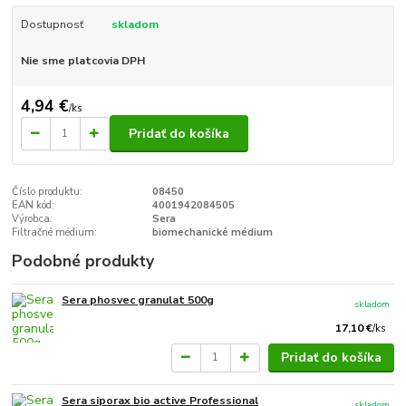
Dostupnosť
skladom
Nie sme platcovia DPH
4,94 €
/
ks
Pridať do košíka
Číslo produktu:
08450
EAN kód:
4001942084505
Výrobca:
Sera
Filtračné médium:
biomechanické médium
Podobné produkty
Sera phosvec granulat 500g
skladom
17,10 €
/
ks
Pridať do košíka
Sera siporax bio active Professional
skladom