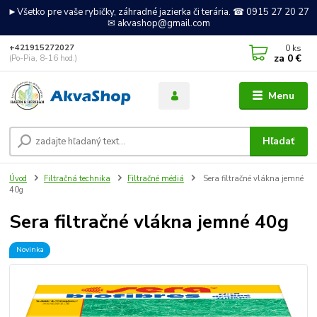
►Všetko pre vaše rybičky, záhradné jazierka či terária. ☎ 0915 27 20 27
✉ akvashop@gmail.com
0
ks
+421915272027
za
0 €
(Po-Pia, 8-16 hod.)
Menu
Hľadať
Úvod
Filtračná technika
Filtračné médiá
Sera filtračné vlákna jemné
40g
Sera filtračné vlákna jemné 40g
Novinka