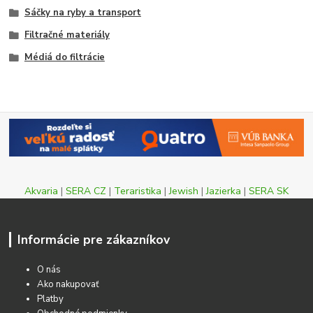
Sáčky na ryby a transport
Filtračné materiály
Médiá do filtrácie
Akvaria
|
SERA CZ
|
Teraristika
|
Jewish
|
Jazierka
|
SERA SK
Informácie pre zákazníkov
O nás
Ako nakupovať
Platby