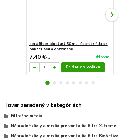
sera filter biostart 50 ml – štartér filtra s
Sera bio nit
baktériami a enzýmami
7,40 €
30,28 €
skladom
/
ks
/
k
Pridať do košíka
Tovar zaradený v kategóriách
Filtračné médiá
Náhradné diely a médiá pre vonkajšie filtre X-treme
Náhradné diely a médiá pre vonkajšie filtre BioActive