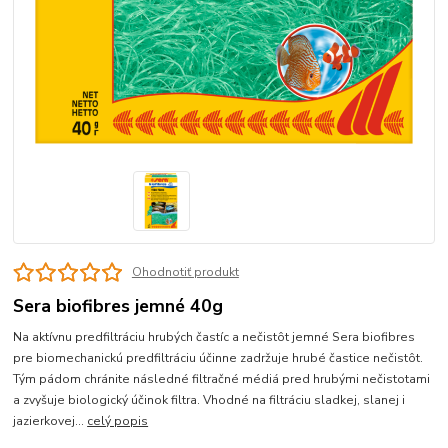
Ohodnotiť produkt
Sera biofibres jemné 40g
Na aktívnu predfiltráciu hrubých častíc a nečistôt jemné Sera biofibres
pre biomechanickú predfiltráciu účinne zadržuje hrubé častice nečistôt.
Tým pádom chránite následné filtračné médiá pred hrubými nečistotami
a zvyšuje biologický účinok filtra. Vhodné na filtráciu sladkej, slanej i
jazierkovej...
celý popis