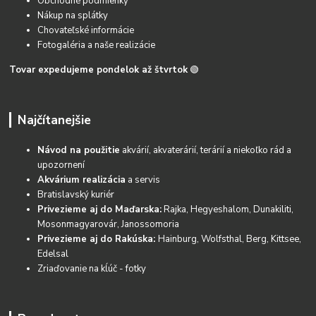
Obchodné podmienky
Nákup na splátky
Chovateľské informácie
Fotogaléria a naše realizácie
Tovar expedujeme pondelok až štvrtok
🟢
Najčítanejšie
Návod na použitie
akvárií, akvaterárií, terárií a niekoľko rád a
upozornení
Akvárium realizácia
a servis
Bratislavský kuriér
Privezieme aj do Maďarska:
Rajka, Hegyeshalom, Dunakiliti,
Mosonmagyarovár, Janossomoria
Privezieme aj do Rakúska:
Hainburg, Wolfsthal, Berg, Kittsee,
Edelsal
Zriaďovanie na kĺúč - fotky