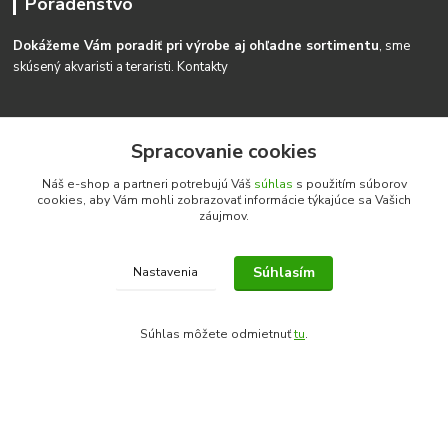
Poradenstvo
Dokážeme Vám poradiť pri výrobe aj ohľadne sortimentu
, sme
skúsený akvaristi a teraristi.
Kontakty
Spracovanie cookies
Kontakty
Náš e-shop a partneri potrebujú Váš
súhlas
s použitím súborov
cookies, aby Vám mohli zobrazovať informácie týkajúce sa Vašich
záujmov.
AkvaShop s.r.o.
Súhlasím
Nastavenia
Igor Heriban
+421915272027
(Po-Pia, 8-16 hod.)
Súhlas môžete odmietnuť
tu
.
akvashop@gmail.com