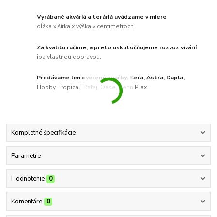
Vyrábané akváriá a teráriá uvádzame v miere
dĺžka x šírka x výška v centimetroch.
Za kvalitu ručíme, a preto uskutočňujeme rozvoz vivárií
iba vlastnou dopravou.
Predávame len overené značky: Sera, Astra, Dupla,
Hobby, Tropical, Rataj, Oase, Penn Plax...
Kompletné špecifikácie
Parametre
Hodnotenie
0
Komentáre
0