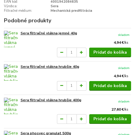
EAN kód:
4001942084635
Výrobca:
Sera
Filtračné médium:
Mechanická predfiltrácia
Podobné produkty
Sera filtračné vlákna jemné 40g
skladom
4,94 €
/
ks
Pridať do košíka
Sera filtračné vlákna hrubšie 40g
skladom
4,94 €
/
ks
Pridať do košíka
Sera filtračné vlákna hrubšie 400g
skladom
27,60 €
/
ks
Pridať do košíka
Sera phosvec granulat 500g
skladom