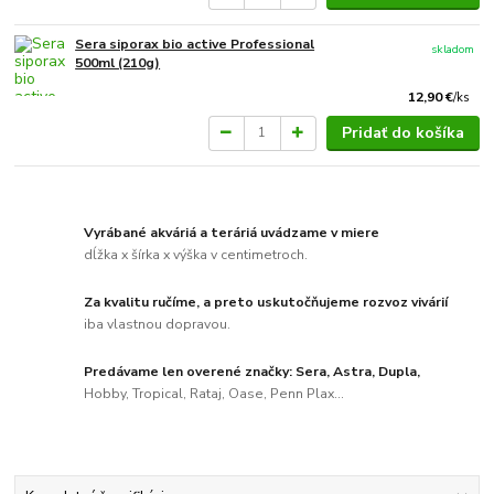
Sera siporax bio active Professional
skladom
500ml (210g)
12,90 €
/
ks
Pridať do košíka
Vyrábané akváriá a teráriá uvádzame v miere
dĺžka x šírka x výška v centimetroch.
Za kvalitu ručíme, a preto uskutočňujeme rozvoz vivárií
iba vlastnou dopravou.
Predávame len overené značky: Sera, Astra, Dupla,
Hobby, Tropical, Rataj, Oase, Penn Plax...