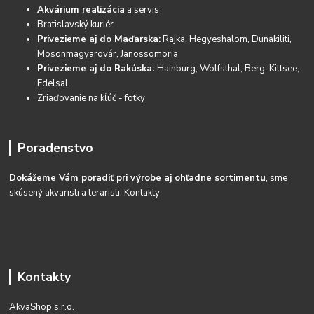
Akvárium realizácia
a servis
Bratislavský kuriér
Privezieme aj do Maďarska:
Rajka, Hegyeshalom, Dunakiliti,
Mosonmagyarovár, Janossomoria
Privezieme aj do Rakúska:
Hainburg, Wolfsthal, Berg, Kittsee,
Edelsal
Zriaďovanie na kĺúč - fotky
Poradenstvo
Dokážeme Vám poradiť pri výrobe aj ohľadne sortimentu
, sme
skúsený akvaristi a teraristi.
Kontakty
Kontakty
AkvaShop s.r.o.