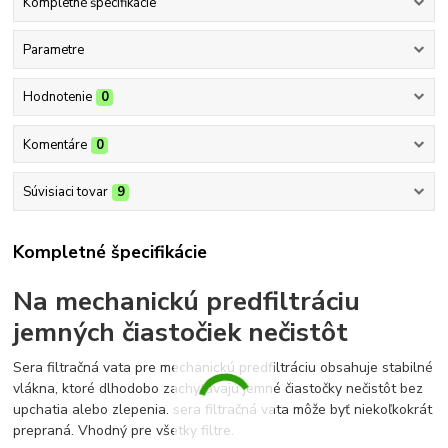
Kompletné špecifikácie
Parametre
Hodnotenie
0
Komentáre
0
Súvisiaci tovar
9
Kompletné špecifikácie
Na mechanickú predfiltráciu
jemných čiastočiek nečistôt
Sera filtračná vata pre mechanickú predfiltráciu obsahuje stabilné
vlákna, ktoré dlhodobo zachytávajú jemné čiastočky nečistôt bez
upchatia alebo zlepenia. sera filtračná vata môže byť niekoľkokrát
prepraná. Vhodný pre všetky filtre.