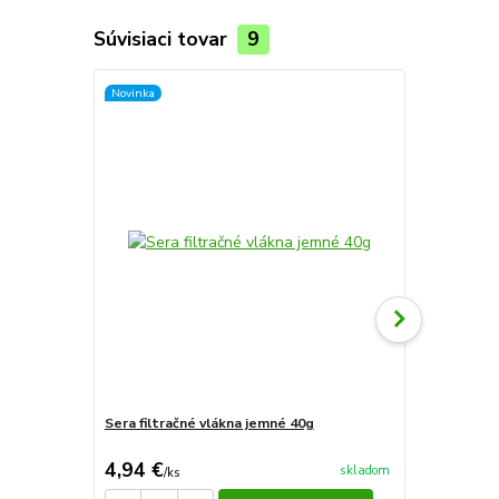
Súvisiaci tovar
9
Novinka
Sera filtračné vlákna jemné 40g
Sera filtrač
4,94 €
4,94 €
skladom
/
ks
/
ks