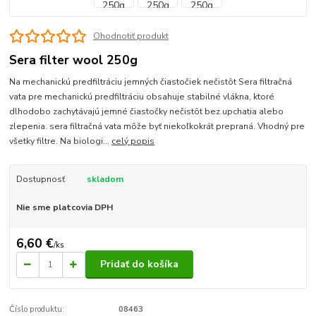
Ohodnotiť produkt
Sera filter wool 250g
Na mechanickú predfiltráciu jemných čiastočiek nečistôt Sera filtračná
vata pre mechanickú predfiltráciu obsahuje stabilné vlákna, ktoré
dlhodobo zachytávajú jemné čiastočky nečistôt bez upchatia alebo
zlepenia. sera filtračná vata môže byť niekoľkokrát prepraná. Vhodný pre
všetky filtre. Na biologi...
celý popis
Dostupnosť
skladom
Nie sme platcovia DPH
6,60 €
/
ks
Pridať do košíka
Číslo produktu:
08463