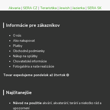
Akvaria
|
SERA CZ
|
Teraristika
|
Jewish
|
Jazierka
|
SERA SK
Informácie pre zákazníkov
O nás
Ako nakupovať
Platby
Obchodné podmienky
Nákup na splátky
Chovateľské informácie
Fotogaléria a naše realizácie
Tovar expedujeme pondelok až štvrtok
🟢
Najčítanejšie
Návod na použitie
akvárií, akvaterárií, terárií a niekoľko rád a
upozornení