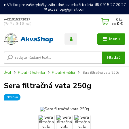
►Všetko pre vaše rybičky, záhradné jazierka či terária. ☎ 0915 27 20 27
✉ akvashop@gmail.com
0
ks
+421915272027
za
0 €
(Po-Pia, 8-16 hod.)
Menu
Hľadať
Úvod
Filtračná technika
Filtračné médiá
Sera filtračná vata 250g
Sera filtračná vata 250g
Novinka