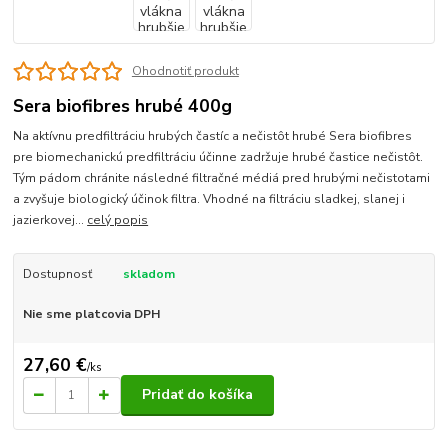
Ohodnotiť produkt
Sera biofibres hrubé 400g
Na aktívnu predfiltráciu hrubých častíc a nečistôt hrubé Sera biofibres
pre biomechanickú predfiltráciu účinne zadržuje hrubé častice nečistôt.
Tým pádom chránite následné filtračné médiá pred hrubými nečistotami
a zvyšuje biologický účinok filtra. Vhodné na filtráciu sladkej, slanej i
jazierkovej...
celý popis
Dostupnosť
skladom
Nie sme platcovia DPH
27,60 €
/
ks
Pridať do košíka