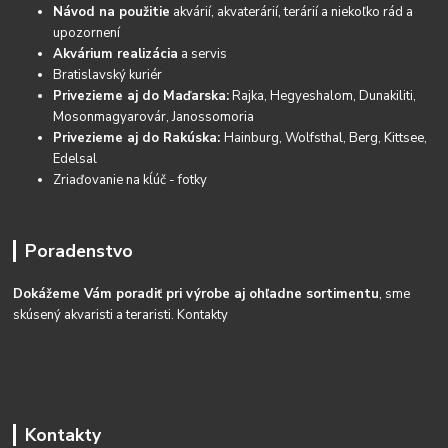
Návod na použitie
akvárií, akvaterárií, terárií a niekoľko rád a
upozornení
Akvárium realizácia
a servis
Bratislavský kuriér
Privezieme aj do Maďarska:
Rajka, Hegyeshalom, Dunakiliti,
Mosonmagyarovár, Janossomoria
Privezieme aj do Rakúska:
Hainburg, Wolfsthal, Berg, Kittsee,
Edelsal
Zriaďovanie na kĺúč - fotky
Poradenstvo
Dokážeme Vám poradiť pri výrobe aj ohľadne sortimentu
, sme
skúsený akvaristi a teraristi.
Kontakty
Kontakty