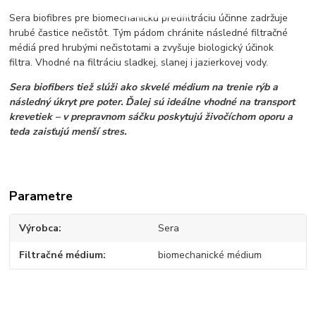
Sera biofibres pre biomechanickú predfiltráciu účinne zadržuje
hrubé častice nečistôt. Tým pádom chránite následné filtračné
médiá pred hrubými nečistotami a zvyšuje biologický účinok
filtra. Vhodné na filtráciu sladkej, slanej i jazierkovej vody.
Sera biofibers tiež slúži ako skvelé médium na trenie rýb a
následný úkryt pre poter. Ďalej sú ideálne vhodné na transport
krevetiek – v prepravnom sáčku poskytujú živočíchom oporu a
teda zaisťujú menší stres.
Parametre
Výrobca
Sera
Filtračné médium
biomechanické médium