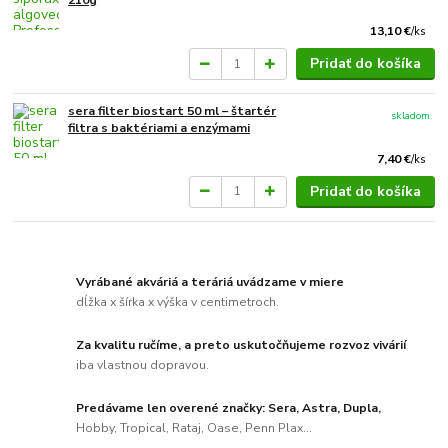
210g
13,10 €
/
ks
Pridať do košíka
sera filter biostart 50 ml – štartér
skladom
filtra s baktériami a enzýmami
7,40 €
/
ks
Pridať do košíka
Vyrábané akváriá a teráriá uvádzame v miere
dĺžka x šírka x výška v centimetroch.
Za kvalitu ručíme, a preto uskutočňujeme rozvoz vivárií
iba vlastnou dopravou.
Predávame len overené značky: Sera, Astra, Dupla,
Hobby, Tropical, Rataj, Oase, Penn Plax...