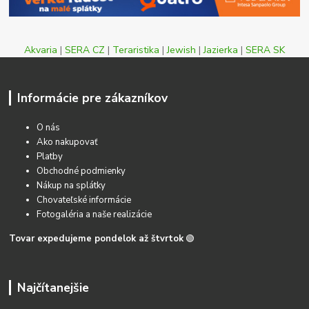
Akvaria
|
SERA CZ
|
Teraristika
|
Jewish
|
Jazierka
|
SERA SK
Informácie pre zákazníkov
O nás
Ako nakupovať
Platby
Obchodné podmienky
Nákup na splátky
Chovateľské informácie
Fotogaléria a naše realizácie
Tovar expedujeme pondelok až štvrtok
🟢
Najčítanejšie