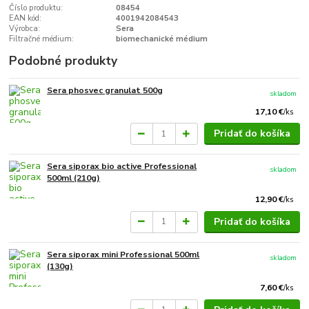
Číslo produktu:
08454
EAN kód:
4001942084543
Výrobca:
Sera
Filtračné médium:
biomechanické médium
Podobné produkty
Sera phosvec granulat 500g
skladom
17,10 €
/
ks
Pridať do košíka
Sera siporax bio active Professional
skladom
500ml (210g)
12,90 €
/
ks
Pridať do košíka
Sera siporax mini Professional 500ml
skladom
(130g)
7,60 €
/
ks