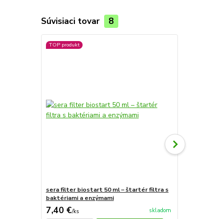
Súvisiaci tovar
8
TOP produkt
TOP produkt
sera filter biostart 50 ml – štartér filtra s
Sera bio nit
baktériami a enzýmami
7,40 €
30,28 €
skladom
/
ks
/
k