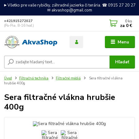
►Všetko pre vaše rybičky, záhradné jazierka či terária. ☎ 0915 27 20 27
✉ akvashop@gmail.com
0
ks
+421915272027
za
0 €
(Po-Pia, 8-16 hod.)
Menu
Hľadať
Úvod
Filtračná technika
Filtračné médiá
Sera filtračné vlákna
hrubšie 400g
Sera filtračné vlákna hrubšie
400g