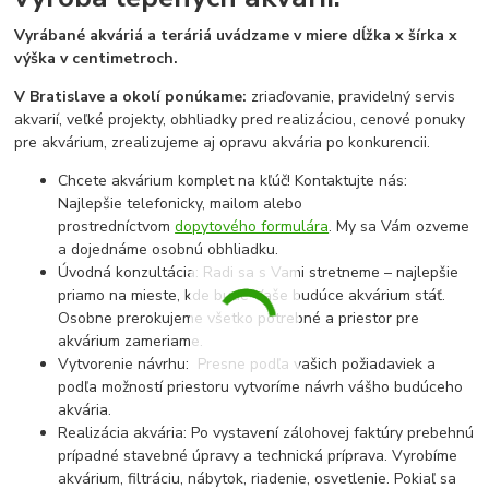
Vyrábané akváriá a teráriá uvádzame v miere dĺžka x šírka x
výška v centimetroch.
V Bratislave a okolí ponúkame:
zriaďovanie, pravidelný servis
akvarií, veľké projekty, obhliadky pred realizáciou, cenové ponuky
pre akvárium, zrealizujeme aj opravu akvária po konkurencii.
Chcete akvárium komplet na kľúč! Kontaktujte nás:
Najlepšie telefonicky, mailom alebo
prostredníctvom
dopytového formulára
. My sa Vám ozveme
a dojednáme osobnú obhliadku.
Úvodná konzultácia: Radi sa s Vami stretneme – najlepšie
priamo na mieste, kde bude Vaše budúce akvárium stáť.
Osobne prerokujeme všetko potrebné a priestor pre
akvárium zameriame.
Vytvorenie návrhu: Presne podľa vašich požiadaviek a
podľa možností priestoru vytvoríme návrh vášho budúceho
akvária.
Realizácia akvária: Po vystavení zálohovej faktúry prebehnú
prípadné stavebné úpravy a technická príprava. Vyrobíme
akvárium, filtráciu, nábytok, riadenie, osvetlenie. Pokiaľ sa