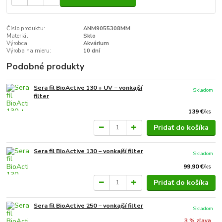
Číslo produktu:
ANM9055308MM
Materiál:
Sklo
Výrobca:
Akvárium
Výroba na mieru:
10 dní
Podobné produkty
Sera fil BioActive 130 + UV − vonkajší
Skladom
filter
139 €
/
ks
Pridať do košíka
Sera fil BioActive 130 − vonkajší filter
Skladom
99,90 €
/
ks
Pridať do košíka
Sera fil BioActive 250 − vonkajší filter
Skladom
3 % zľava