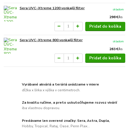
Sera UVC-Xtreme 1200 vonkajší filter
skladom
298 €
/
ks
Pridať do košíka
Sera UVC-Xtreme 800 vonkajší filter
skladom
263 €
/
ks
Pridať do košíka
Vyrábané akváriá a teráriá uvádzame v miere
dĺžka x šírka x výška v centimetroch.
Za kvalitu ručíme, a preto uskutočňujeme rozvoz vivárií
iba vlastnou dopravou.
Predávame len overené značky: Sera, Astra, Dupla,
Hobby, Tropical, Rataj, Oase, Penn Plax...