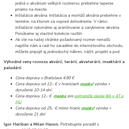
jedná o akvárium veľkých rozmerov, prebehne lepenie
priamo na mieste.
Inštalácia akvária: Inštalácia a montáž akvária prebehne v
termíne, na ktorom sa vopred dohodneme. V rámci
inštalácie vykonáme aj aranžovanie a zarybnenie akvária.
Ponúkame aj vlastné kolekcie rastlín.
Ak ste na našej stránke požadovaný rozmer nenašli,
napíšte nám a radi ho zaradíme do internetového obchodu,
môžete pripojiť aj jednoduchý nákres, náčrt, projekt a pod.
Výhodné ceny rozvozu akvárií, terárií, akvaterárií, insektárií a
paludárií
Cena dopravy v Bratislave 4.90 €
Cena dopravy od 12,- € v hraniciach
mapky
! výroba +
doručenie 10-14 dní
Cena dopravy 12.- €
mapka
pre
pohraničie okolie BA v AT a
HU
Cena dopravy od 25,- € mimo hraníc
mapky
! výroba +
doručenie 21 dní
Igor Heriban a Milan Hason.
Potrebujete poradiť s