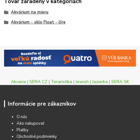
Tovar zaradený v kategóriách
Akvárium na mieru
Akvárium - sklo Float - číre
Akvaria
|
SERA CZ
|
Teraristika
|
Jewish
|
Jazierka
|
SERA SK
Informácie pre zákazníkov
O nás
Ako nakupovať
Platby
Obchodné podmienky