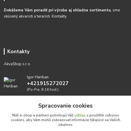
Dokážeme Vám poradiť pri výrobe aj ohľadne sortimentu
, sme
skúsený akvaristi a teraristi.
Kontakty
Kontakty
AkvaShop s.r.o.
Igor Heriban
+421915272027
(Po-Pia, 8-16 hod.)
akvashop@gmail.com
Spracovanie cookies
Náš e-shop a partneri potrebujú Váš
súhlas
s použitím súborov
cookies, aby Vám mohli zobrazovať informácie týkajúce sa Vašich
záujmov.