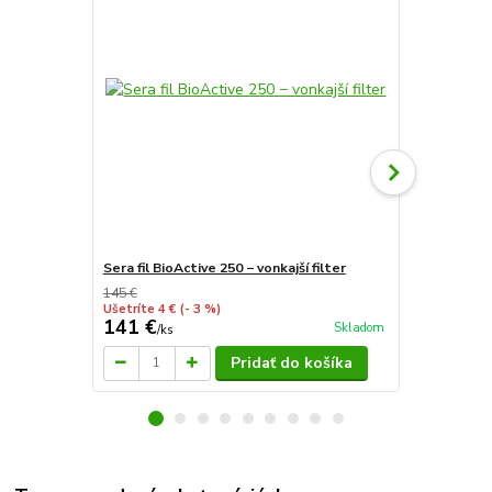
Sera fil BioActive 250 − vonkajší filter
Sera fil BioA
145 €
Ušetríte 4 €
(- 3 %)
141 €
196 €
Skladom
/
ks
/
ks
Pridať do košíka