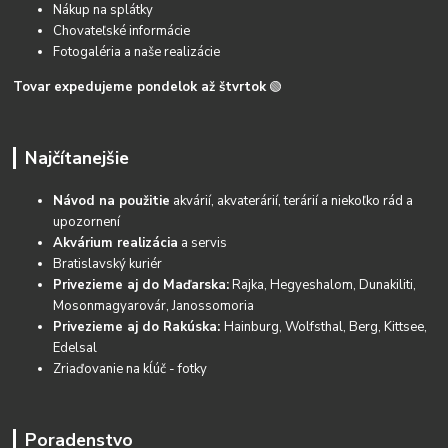
Nákup na splátky
Chovateľské informácie
Fotogaléria a naše realizácie
Tovar expedujeme pondelok až štvrtok
🟢
Najčítanejšie
Návod na použitie
akvárií, akvaterárií, terárií a niekoľko rád a
upozornení
Akvárium realizácia
a servis
Bratislavský kuriér
Privezieme aj do Maďarska:
Rajka, Hegyeshalom, Dunakiliti,
Mosonmagyarovár, Janossomoria
Privezieme aj do Rakúska:
Hainburg, Wolfsthal, Berg, Kittsee,
Edelsal
Zriaďovanie na kĺúč - fotky
Poradenstvo