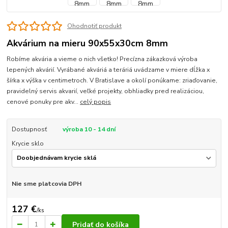
Ohodnotiť produkt
Akvárium na mieru 90x55x30cm 8mm
Robíme akvária a vieme o nich všetko! Precízna zákazková výroba
lepených akvárií. Vyrábané akváriá a teráriá uvádzame v miere dĺžka x
šírka x výška v centimetroch. V Bratislave a okolí ponúkame: zriaďovanie,
pravidelný servis akvarií, veľké projekty, obhliadky pred realizáciou,
cenové ponuky pre akv...
celý popis
Dostupnosť
výroba 10 - 14 dní
Krycie sklo
Nie sme platcovia DPH
127 €
/
ks
Pridať do košíka