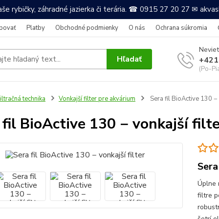
še rybičky, záhradné jazierka či terária. ☎ 0915 27 20 27 ✉ akv
povať
Platby
Obchodné podmienky
O nás
Ochrana súkromia
Neviet
Hľadať
+421
(Po-Pi
iltračná technika
Vonkajší filter pre akvárium
Sera fil BioActive 130 − v
fil BioActive 130 − vonkajší filt
Sera
Úplne n
filtre 
robust
šetrí e