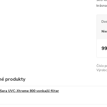
krásna
Dos
Nie
99
Číslo p
Výrobc
é produkty
Sera UVC-Xtreme 800 vonkajší filter