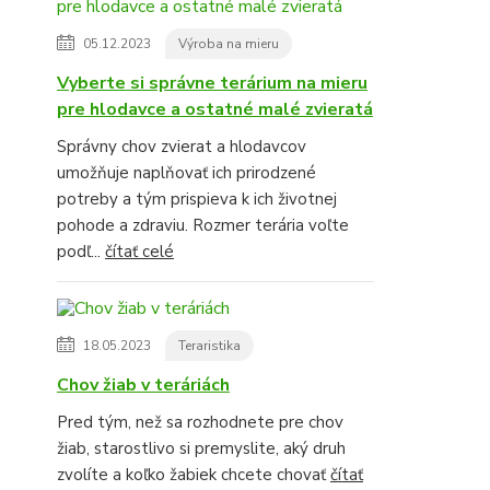
05.12.2023
Výroba na mieru
Vyberte si správne terárium na mieru
pre hlodavce a ostatné malé zvieratá
Správny chov zvierat a hlodavcov
umožňuje naplňovať ich prirodzené
potreby a tým prispieva k ich životnej
pohode a zdraviu. Rozmer terária voľte
podľ...
čítať celé
18.05.2023
Teraristika
Chov žiab v teráriách
Pred tým, než sa rozhodnete pre chov
žiab, starostlivo si premyslite, aký druh
zvolíte a koľko žabiek chcete chovať
čítať