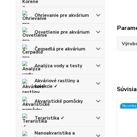
Ohrievanie pre akvárium
Param
Osvetlenie pre akvárium
Výrob
Čerpadlá pre akvárium
Analýza vody a testy
Akváriové rastliny a
kolekcie ✓
Súvisia
Akvaristické pomôcky
Novinka
Teraristika ✓
Nanoakvaristika a