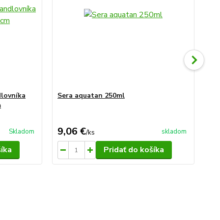
dlovníka
Sera aquatan 250ml
Ser
m
9,06 €
9,
Skladom
skladom
/
ks
šíka
Pridať do košíka