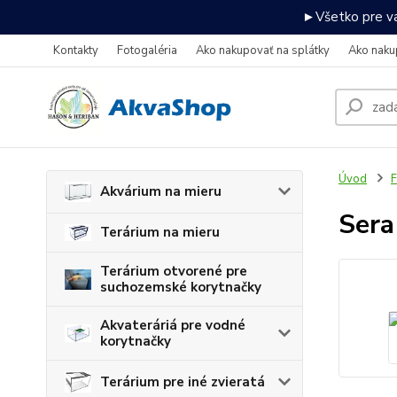
►Všetko pre va
Kontakty
Fotogaléria
Ako nakupovať na splátky
Ako naku
Úvod
F
Akvárium na mieru
Sera 
Terárium na mieru
Terárium otvorené pre
suchozemské korytnačky
Akvateráriá pre vodné
korytnačky
Terárium pre iné zvieratá