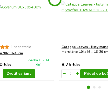
1 hodnotenie
Catappa Leaves - listy man
morského 10ks M ↕ 16-20 c
um 90x30x40cm
výroba 10 - 14
0 €
8,75 €
dní
/
ks
/
ks
Zvoliť variant
Pridať do ko