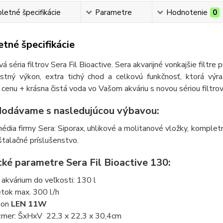
etné špecifikácie
Parametre
Hodnotenie
0
tné špecifikácie
á séria filtrov Sera Fil Bioactive. Sera akvarijné vonkajšie filtre 
bustný výkon, extra tichý chod a celkovú funkčnosť, ktorá výra
ú cenu + krásna čistá voda vo Vašom akváriu s novou sériou filtrov
 dodávame s nasledujúcou výbavou:
média firmy Sera: Siporax, uhlikové a molitanové vložky, kompletné
nštalačné príslušenstvo.
cké parametre Sera Fil Bioactive 130:
 akvárium do veľkosti: 130 l
etok max. 300 l/h
kon
LEN 11W
mer: ŠxHxV 22,3 x 22,3 x 30,4cm