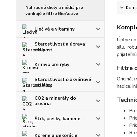
Náhradné diely a médiá pre
Kompl
vonkajšie filtre BioActive
Komple
Liečivá a vitamíny
Úplne nov
Starostlivosť a úprava
silu, ro
vody
prijateľn
Krmivo pre ryby
Filtre
Originál 
Starostlivosť o akváriové
rastliny
hadice, i
CO2 a minerály do
Techni
akvária
Pre
Pri
Štrk, piesky, kamene
Prí
Roz
Korene a dekorácie