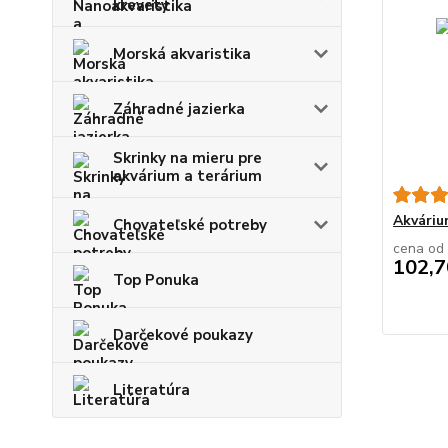
krevety
Morská akvaristika
Záhradné jazierka
Skrinky na mieru pre
akvárium a terárium
Akvári
Chovateľské potreby
cena od
102,7
Top Ponuka
Darčekové poukazy
Literatúra