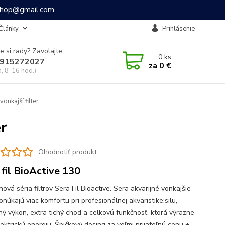
ashop@gmail.com
Články
Prihlásenie
e si rady? Zavolajte.
0
ks
915272027
za
0 €
a, 8-16 hod.)
onkajší filter
er
Ohodnotiť produkt
 fil BioActive 130
ová séria filtrov Sera Fil Bioactive. Sera akvarijné vonkajšie
ponúkajú viac komfortu pri profesionálnej akvaristike:silu,
ný výkon, extra tichý chod a celkovú funkčnosť, ktorá výrazne
lektrickú energiu. Špičkový desing za veľmi prijateľnú cenu +