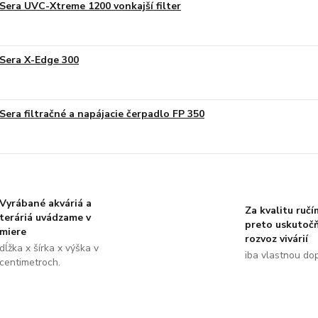
Sera UVC-Xtreme 1200 vonkajší filter
Sera X-Edge 300
Sera filtračné a napájacie čerpadlo FP 350
Vyrábané akváriá a
Za kvalitu ručí
teráriá uvádzame v
preto uskutoč
miere
rozvoz vivárií
dĺžka x šírka x výška v
iba vlastnou do
centimetroch.