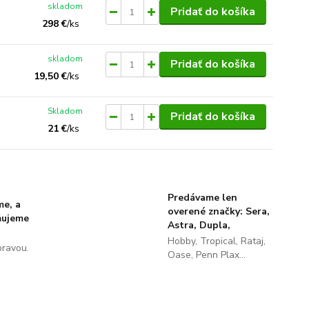
skladom
Pridať do košíka
298 €
/
ks
skladom
Pridať do košíka
19,50 €
/
ks
Skladom
Pridať do košíka
21 €
/
ks
Predávame len
me, a
overené značky: Sera,
ňujeme
Astra, Dupla,
Hobby, Tropical, Rataj,
pravou.
Oase, Penn Plax...