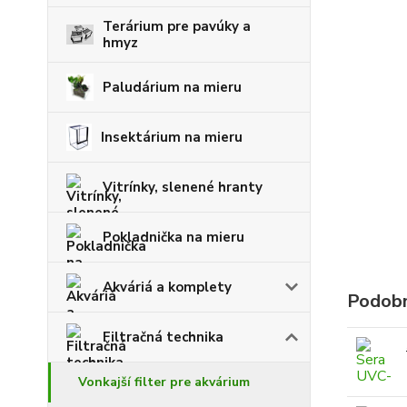
Terárium pre pavúky a
hmyz
Paludárium na mieru
Insektárium na mieru
Vitrínky, slenené hranty
Pokladnička na mieru
Akváriá a komplety
Podobn
Filtračná technika
Vonkajší filter pre akvárium