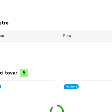
etre
ca
Sera
ci tovar
5
Novinka