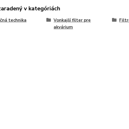
zaradený v kategóriách
ačná technika
Vonkajší filter pre
Filt
akvárium