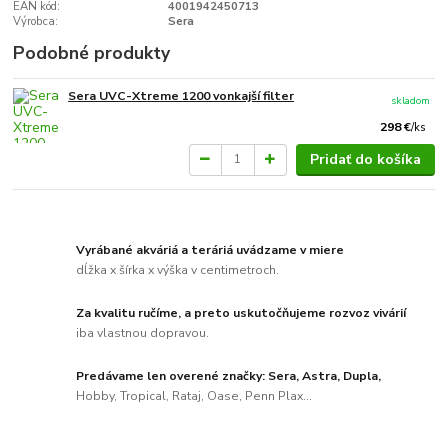
EAN kód:
4001942450713
Výrobca:
Sera
Podobné produkty
Sera UVC-Xtreme 1200 vonkajší filter
skladom
298 €
/
ks
Pridať do košíka
Vyrábané akváriá a teráriá uvádzame v miere
dĺžka x šírka x výška v centimetroch.
Za kvalitu ručíme, a preto uskutočňujeme rozvoz vivárií
iba vlastnou dopravou.
Predávame len overené značky: Sera, Astra, Dupla,
Hobby, Tropical, Rataj, Oase, Penn Plax...