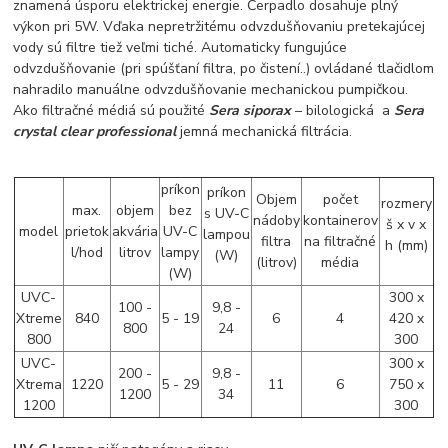
znamená úsporu elektrickej energie. Čerpadlo dosahuje plný
výkon pri 5W. Vďaka nepretržitému odvzdušňovaniu pretekajúcej
vody sú filtre tiež veľmi tiché. Automaticky fungujúce
odvzdušňovanie (pri spúšťaní filtra, po čistení..) ovládané tlačidlom
nahradilo manuálne odvzdušňovanie mechanickou pumpičkou.
Ako filtračné médiá sú použité
Sera siporax
– bilologická a
Sera
crystal clear professional
jemná mechanická filtrácia.
príkon
príkon
Objem
počet
ro
zmery
max.
objem
bez
s UV-C
nádoby
kontainerov
š x v x
model
prietok
akvária
UV-C
lampou
filtra
na filtračné
h (mm)
l/hod
litrov
lampy
(W)
(litrov)
média
(W)
UVC-
300 x
100 -
9,8 -
Xtreme
840
5 - 19
6
4
420 x
800
24
800
300
UVC-
300 x
200 -
9,8 -
Xtrema
1220
5 - 29
11
6
750 x
1200
34
1200
300