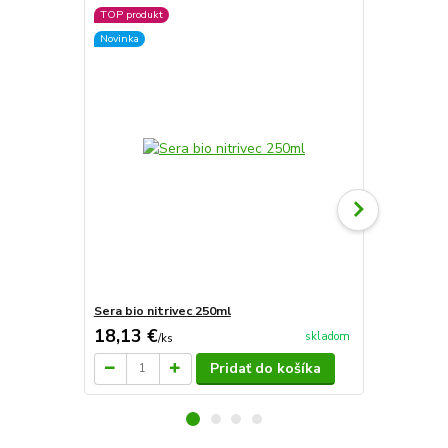
TOP produkt
Novinka
Sera bio nitrivec 250ml
Sera Nitrit
18,13 €
18,70 €
skladom
/
ks
/
k
Pridať do košíka