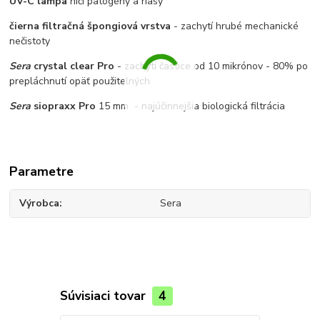
UV-C lampa
ničí patogény a riasy
čierna filtračná špongiová vrstva
- zachytí hrubé mechanické
nečistoty
Sera
crystal clear Pro
- zachytí častice od 10 mikrónov - 80% po
prepláchnutí opäť použitelných
Sera
siopraxx Pro
15 mm - najúčinnejšia biologická filtrácia
Parametre
Výrobca
Sera
Súvisiaci tovar
4