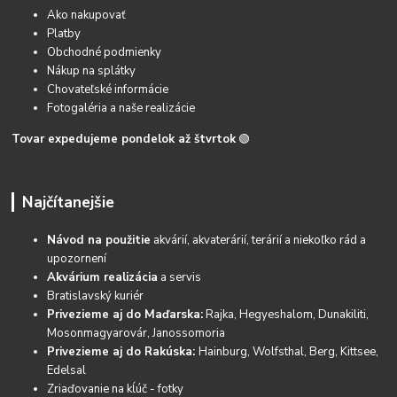
Ako nakupovať
Platby
Obchodné podmienky
Nákup na splátky
Chovateľské informácie
Fotogaléria a naše realizácie
Tovar expedujeme pondelok až štvrtok
🟢
Najčítanejšie
Návod na použitie
akvárií, akvaterárií, terárií a niekoľko rád a
upozornení
Akvárium realizácia
a servis
Bratislavský kuriér
Privezieme aj do Maďarska:
Rajka, Hegyeshalom, Dunakiliti,
Mosonmagyarovár, Janossomoria
Privezieme aj do Rakúska:
Hainburg, Wolfsthal, Berg, Kittsee,
Edelsal
Zriaďovanie na kĺúč - fotky