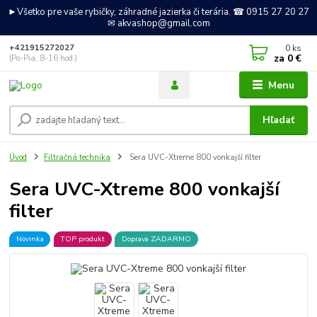
►Všetko pre vaše rybičky, záhradné jazierka či terária. ☎ 0915 27 20 27
✉ akvashop@gmail.com
0
ks
+421915272027
za
0 €
(Po-Pia, 8-16 hod.)
Menu
Hľadať
Úvod
Filtračná technika
Sera UVC-Xtreme 800 vonkajší filter
Sera UVC-Xtreme 800 vonkajší
filter
Novinka
TOP produkt
Doprava ZADARMO