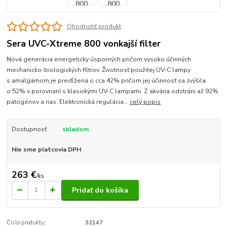
Ohodnotiť produkt
Sera UVC-Xtreme 800 vonkajší filter
Nová generácia energeticky úsporných pričom vysoko účinných
mechanicko-biologických filtrov. Životnosť použitej UV-C lampy
s amalgámom je predĺžená o cca 42% pričom jej účinnosť sa zvýšila
o 52% v porovnaní s klasickými UV-C lampami. Z akvária odstráni až 92%
patogénov a rias. Elektronická regulácia...
celý popis
Dostupnosť
skladom
Nie sme platcovia DPH
263 €
/
ks
Pridať do košíka
Číslo produktu:
32147