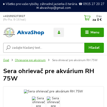
►Všetko pre vaše rybičky, záhradné jazierka či terária. ☎ 0915 27 20 27
✉ akvashop@gmail.com
0
ks
+421915272027
za
0 €
(Po-Pia, 8-16 hod.)
Menu
Hľadať
Úvod
Ohrievanie pre akvárium
Sera ohrievač pre akvárium RH 75W
Sera ohrievač pre akvárium RH
75W