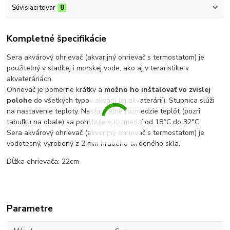
Súvisiaci tovar
8
Kompletné špecifikácie
Sera akvárový ohrievač (akvarijný ohrievač s termostatom) je
použiteľný v sladkej i morskej vode, ako aj v teraristike v
akvateráriách.
Ohrievač je pomerne krátky a
možno ho inštalovať vo zvislej
polohe
do všetkých typov akvárií (aj akvaterárií). Stupnica slúži
na nastavenie teploty. Nastaviteľné rozmedzie teplôt (pozri
tabuľku na obale) sa pohybuje v rozmedzí od 18°C do 32°C.
Sera akvárový ohrievač (akvarijný ohrievač s termostatom) je
vodotesný, vyrobený z 2 mm hrubého tvrdeného skla.
Dĺžka ohrievača: 22cm
Parametre