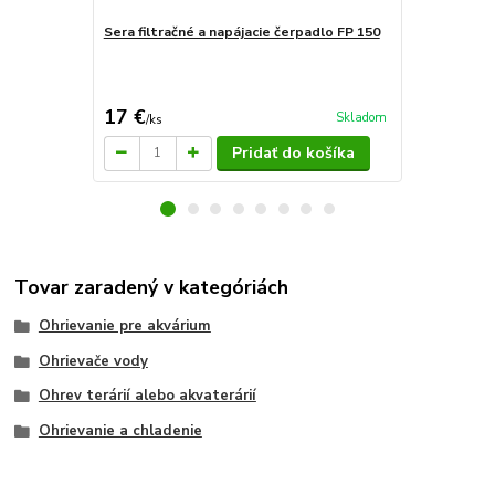
Sera filtračné a napájacie čerpadlo FP 150
Sera filtrač
17 €
12 €
Skladom
/
ks
/
ks
Pridať do košíka
Tovar zaradený v kategóriách
Ohrievanie pre akvárium
Ohrievače vody
Ohrev terárií alebo akvaterárií
Ohrievanie a chladenie