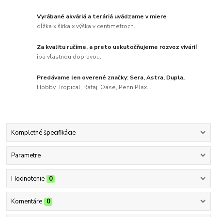
Vyrábané akváriá a teráriá uvádzame v miere
dĺžka x šírka x výška v centimetroch.
Za kvalitu ručíme, a preto uskutočňujeme rozvoz vivárií
iba vlastnou dopravou.
Predávame len overené značky: Sera, Astra, Dupla,
Hobby, Tropical, Rataj, Oase, Penn Plax...
Kompletné špecifikácie
Parametre
Hodnotenie
0
Komentáre
0