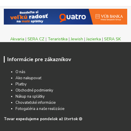
Akvaria
|
SERA CZ
|
Teraristika
|
Jewish
|
Jazierka
|
SERA SK
Informácie pre zákazníkov
O nás
Ako nakupovať
Platby
Obchodné podmienky
Nákup na splátky
Chovateľské informácie
Fotogaléria a naše realizácie
Tovar expedujeme pondelok až štvrtok
🟢