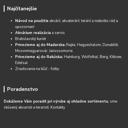
Najčítanejšie
Návod na použitie
akvárií, akvaterárií, terárií a niekoľko rád a
upozornení
Akvárium realizácia
a servis
Bratislavský kuriér
Privezieme aj do Maďarska:
Rajka, Hegyeshalom, Dunakiliti,
Mosonmagyarovár, Janossomoria
Privezieme aj do Rakúska:
Hainburg, Wolfsthal, Berg, Kittsee,
Edelsal
Zriaďovanie na kĺúč - fotky
Poradenstvo
Dokážeme Vám poradiť pri výrobe aj ohľadne sortimentu
, sme
skúsený akvaristi a teraristi.
Kontakty