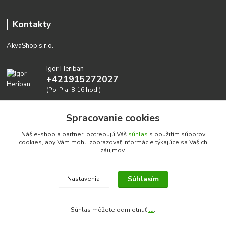
Kontakty
AkvaShop s.r.o.
Igor Heriban
+421915272027
(Po-Pia, 8-16 hod.)
akvashop@gmail.com
Spracovanie cookies
Náš e-shop a partneri potrebujú Váš
súhlas
s použitím súborov
cookies, aby Vám mohli zobrazovať informácie týkajúce sa Vašich
záujmov.
Súhlasím
Nastavenia
Realizujeme prírodné akvária: AkvaShop s.r.o. • IBAN:
SK3911000000002947087849
Súhlas môžete odmietnuť
tu
.
google-site-verification=0nmJ-HDbfWgdf7hn3NpxYEsEo-