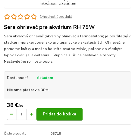
Ohodnotiť produkt
Sera ohrievač pre akvárium RH 75W
Sera akvárový ohrievač (akvarijný ohrievač s termostatom) je použiteľný v
sladkej i morskej vode, ako aj v teraristike v akvateráriách. Ohrievač je
pomerne krátky a možno ho inštalovať vo zvislej polohe do všetkých
typov akvárií (aj akvaterárií). Stupnica slúži na nastavenie teploty.
Nastaviteľné ro...
celý popis
Dostupnosť
Skladom
Nie sme platcovia DPH
38 €
/
ks
Pridať do košíka
Číslo produktu:
08715