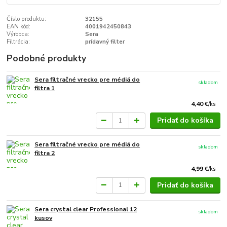
Číslo produktu:
32155
EAN kód:
4001942450843
Výrobca:
Sera
Filtrácia:
prídavný filter
Podobné produkty
Sera filtračné vrecko pre médiá do
skladom
filtra 1
4,40 €
/
ks
Pridať do košíka
Sera filtračné vrecko pre médiá do
skladom
filtra 2
4,99 €
/
ks
Pridať do košíka
Sera crystal clear Professional 12
skladom
kusov