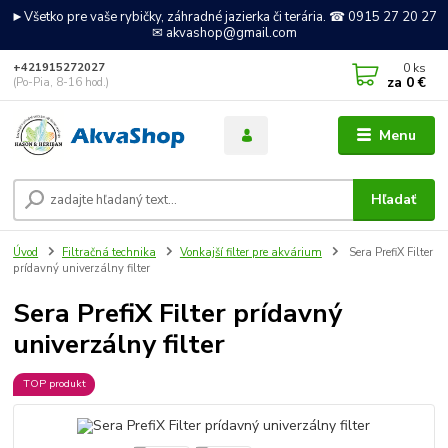
►Všetko pre vaše rybičky, záhradné jazierka či terária. ☎ 0915 27 20 27
✉ akvashop@gmail.com
0
ks
+421915272027
za
0 €
(Po-Pia, 8-16 hod.)
Menu
Hľadať
Úvod
Filtračná technika
Vonkajší filter pre akvárium
Sera PrefiX Filter
prídavný univerzálny filter
Sera PrefiX Filter prídavný
univerzálny filter
TOP produkt