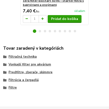
sera filter biostart 50 ml – štartér filtra s
sera Super P
baktériami a enzýmami
pre tropické
7,40 €
8,60 €
skladom
/
ks
/
ks
Pridať do košíka
Tovar zaradený v kategóriách
Filtračná technika
Vonkajší filter pre akvárium
Predfiltre, zberače, skimmre
Filtrácia a čerpadlá
Filtre