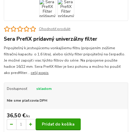
Ohodnotiť produkt
Sera PrefiX prídavný univerzálny filter
Pripojiteľný k jestvujúcemu vonkajšiemu filtru (pripojením zvýšime
filtračnú kapacitu o 1,6 litra), alebo rýchly filter pripojiteľný na čerpadlo.
Je možné zapojiť i viac týchto filtrov do série. Na pripojenie použite
hadice 16/22 mm. Sera PrefiX filter je bez pohonu a možno ho použiť
ako predfilter...
celý popis
Dostupnosť
skladom
Nie sme platcovia DPH
36,50 €
/
ks
Pridať do košíka