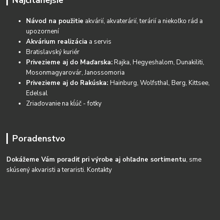
Najčítanejšie
Návod na použitie
akvárií, akvaterárií, terárií a niekoľko rád a
upozornení
Akvárium realizácia
a servis
Bratislavský kuriér
Privezieme aj do Maďarska:
Rajka, Hegyeshalom, Dunakiliti,
Mosonmagyarovár, Janossomoria
Privezieme aj do Rakúska:
Hainburg, Wolfsthal, Berg, Kittsee,
Edelsal
Zriaďovanie na kĺúč - fotky
Poradenstvo
Dokážeme Vám poradiť pri výrobe aj ohľadne sortimentu
, sme
skúsený akvaristi a teraristi.
Kontakty