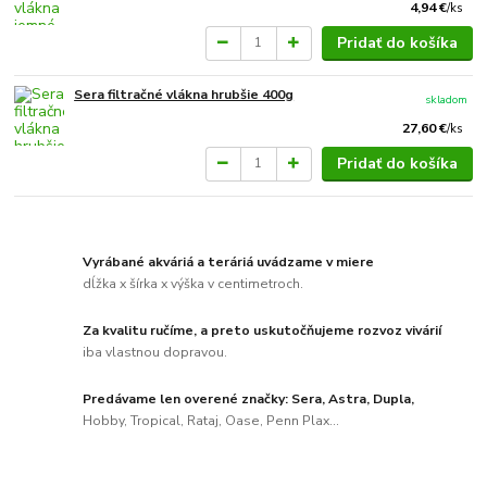
4,94 €
/
ks
Pridať do košíka
Sera filtračné vlákna hrubšie 400g
skladom
27,60 €
/
ks
Pridať do košíka
Vyrábané akváriá a teráriá uvádzame v miere
dĺžka x šírka x výška v centimetroch.
Za kvalitu ručíme, a preto uskutočňujeme rozvoz vivárií
iba vlastnou dopravou.
Predávame len overené značky: Sera, Astra, Dupla,
Hobby, Tropical, Rataj, Oase, Penn Plax...