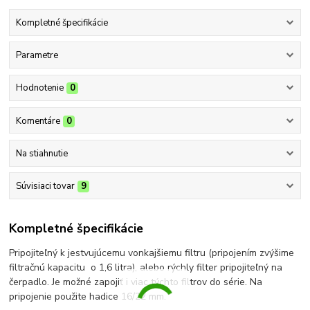
Kompletné špecifikácie
Parametre
Hodnotenie
0
Komentáre
0
Na stiahnutie
Súvisiaci tovar
9
Kompletné špecifikácie
Pripojiteľný k jestvujúcemu vonkajšiemu filtru (pripojením zvýšime
filtračnú kapacitu o 1,6 litra), alebo rýchly filter pripojiteľný na
čerpadlo. Je možné zapojiť i viac týchto filtrov do série. Na
pripojenie použite hadice 16/22 mm.