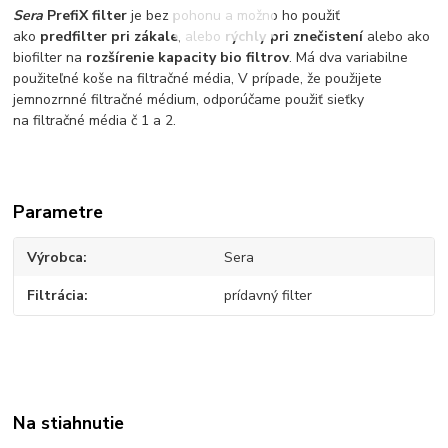
Sera
PrefiX filter
je bez pohonu a možno ho použiť
ako
predfilter pri zákale
, alebo
rýchly pri znečistení
alebo ako
biofilter na
rozšírenie kapacity bio filtrov
. Má dva variabilne
použiteľné koše na filtračné média, V prípade, že použijete
jemnozrnné filtračné médium, odporúčame použiť sieťky
na filtračné média č 1 a 2.
Parametre
Výrobca
Sera
Filtrácia
prídavný filter
Na stiahnutie