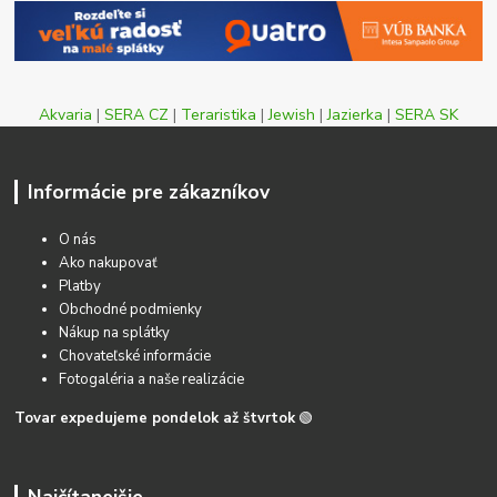
Akvaria
|
SERA CZ
|
Teraristika
|
Jewish
|
Jazierka
|
SERA SK
Informácie pre zákazníkov
O nás
Ako nakupovať
Platby
Obchodné podmienky
Nákup na splátky
Chovateľské informácie
Fotogaléria a naše realizácie
Tovar expedujeme pondelok až štvrtok
🟢