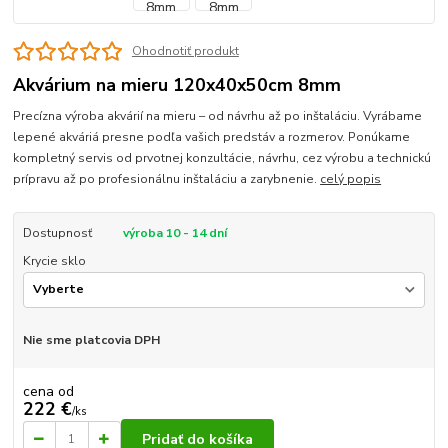
Ohodnotiť produkt
Akvárium na mieru 120x40x50cm 8mm
Precízna výroba akvárií na mieru – od návrhu až po inštaláciu. Vyrábame
lepené akváriá presne podľa vašich predstáv a rozmerov. Ponúkame
kompletný servis od prvotnej konzultácie, návrhu, cez výrobu a technickú
prípravu až po profesionálnu inštaláciu a zarybnenie.
celý popis
Dostupnosť
výroba 10 - 14 dní
Krycie sklo
Nie sme platcovia DPH
cena od
222 €
/
ks
Pridať do košíka