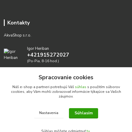
Kontakty
AkvaShop s.r.o.
Igor Heriban
+421915272027
(Po-Pia, 8-16 hod.)
akvashop@gmail.com
Spracovanie cookies
Náš e-shop a partneri potrebujú Váš
súhlas
s použitím súborov
cookies, aby Vám mohli zobrazovať informácie týkajúce sa Vašich
záujmov.
Súhlasím
Nastavenia
Realizujeme prírodné akvária: AkvaShop s.r.o. • IBAN:
SK3911000000002947087849
Súhlas môžete odmietnuť
tu
.