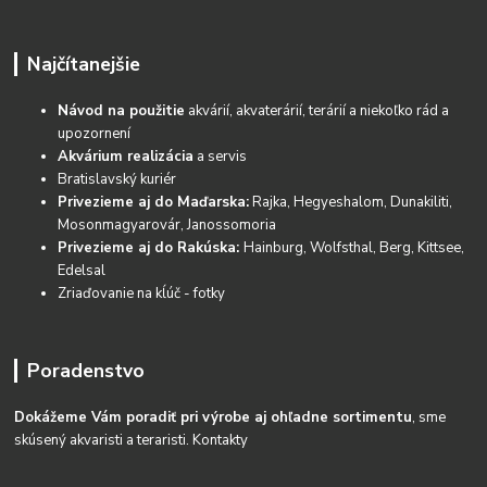
Najčítanejšie
Návod na použitie
akvárií, akvaterárií, terárií a niekoľko rád a
upozornení
Akvárium realizácia
a servis
Bratislavský kuriér
Privezieme aj do Maďarska:
Rajka, Hegyeshalom, Dunakiliti,
Mosonmagyarovár, Janossomoria
Privezieme aj do Rakúska:
Hainburg, Wolfsthal, Berg, Kittsee,
Edelsal
Zriaďovanie na kĺúč - fotky
Poradenstvo
Dokážeme Vám poradiť pri výrobe aj ohľadne sortimentu
, sme
skúsený akvaristi a teraristi.
Kontakty