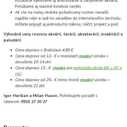
inštalácie vykonáme aj aranžovanie a zarybnenie akvária.
Ponúkame aj vlastné kolekcie rastlín.
Ak ste na našej stránke požadovaný rozmer nenašli,
napíšte nám a radi ho zaradíme do internetového obchodu,
môžete pripojiť aj jednoduchý nákres, náčrt, projekt a pod.
Výhodné ceny rozvozu akvárií, terárií, akvaterárií, insektárií a
paludárií
Cena dopravy v Bratislave 4.90 €
Cena dopravy od 12,- € v hraniciach
mapky
! výroba +
doručenie 10-14 dní
Cena dopravy 12.- €
mapka
pre
pohraničie okolie BA v AT a
HU
Cena dopravy od 25,- € mimo hraníc
mapky
! výroba +
doručenie 21 dní
Igor Heriban a Milan Hason.
Potrebujete poradiť s
výberom:
0915 27 20 27