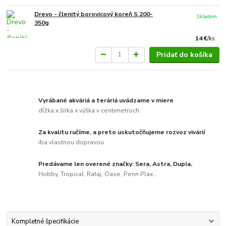
Drevo - členitý borovicový koreň S 200-
Skladom
350g
14 €
/
ks
Pridať do košíka
Vyrábané akváriá a teráriá uvádzame v miere
dĺžka x šírka x výška v centimetroch.
Za kvalitu ručíme, a preto uskutočňujeme rozvoz vivárií
iba vlastnou dopravou.
Predávame len overené značky: Sera, Astra, Dupla,
Hobby, Tropical, Rataj, Oase, Penn Plax...
Kompletné špecifikácie