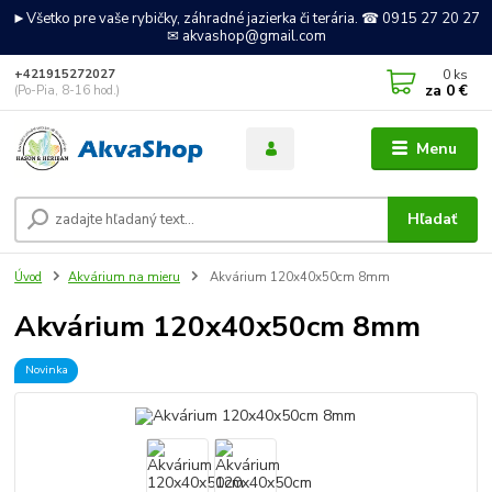
►Všetko pre vaše rybičky, záhradné jazierka či terária. ☎ 0915 27 20 27
✉ akvashop@gmail.com
0
ks
+421915272027
za
0 €
(Po-Pia, 8-16 hod.)
Menu
Hľadať
Úvod
Akvárium na mieru
Akvárium 120x40x50cm 8mm
Akvárium 120x40x50cm 8mm
Novinka