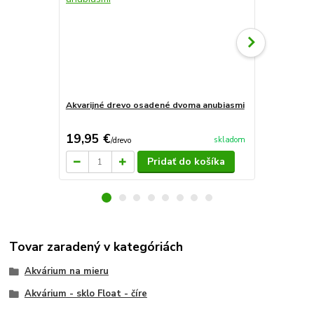
Akvarijné drevo osadené dvoma anubiasmi
Akvarijné d
anubiasom
19,95 €
14,50 €
skladom
/
drevo
/
d
Pridať do košíka
Tovar zaradený v kategóriách
Akvárium na mieru
Akvárium - sklo Float - číre