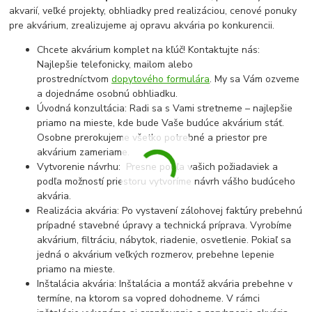
akvarií, veľké projekty, obhliadky pred realizáciou, cenové ponuky
pre akvárium, zrealizujeme aj opravu akvária po konkurencii.
Chcete akvárium komplet na kľúč! Kontaktujte nás:
Najlepšie telefonicky, mailom alebo
prostredníctvom
dopytového formulára
. My sa Vám ozveme
a dojednáme osobnú obhliadku.
Úvodná konzultácia: Radi sa s Vami stretneme – najlepšie
priamo na mieste, kde bude Vaše budúce akvárium stáť.
Osobne prerokujeme všetko potrebné a priestor pre
akvárium zameriame.
Vytvorenie návrhu: Presne podľa vašich požiadaviek a
podľa možností priestoru vytvoríme návrh vášho budúceho
akvária.
Realizácia akvária: Po vystavení zálohovej faktúry prebehnú
prípadné stavebné úpravy a technická príprava. Vyrobíme
akvárium, filtráciu, nábytok, riadenie, osvetlenie. Pokiaľ sa
jedná o akvárium veľkých rozmerov, prebehne lepenie
priamo na mieste.
Inštalácia akvária: Inštalácia a montáž akvária prebehne v
termíne, na ktorom sa vopred dohodneme. V rámci