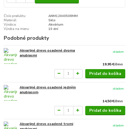
Číslo produktu:
ANM12040508MM
Materiál:
Sklo
Výrobca:
Akvárium
Výroba na mieru:
10 dní
Podobné produkty
Akvarijné drevo osadené dvoma
skladom
anubiasmi
19,95 €
/
drevo
Pridať do košíka
Akvarijné drevo osadené jedným
skladom
anubiasom
14,50 €
/
drevo
Pridať do košíka
Akvarijné drevo osadené tromi
skladom
anubiasmi