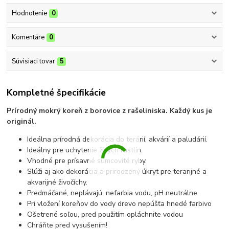
Hodnotenie
0
Komentáre
0
Súvisiaci tovar
5
Kompletné špecifikácie
Prírodný mokrý koreň z borovice z rašeliniska. Každý kus je
originál.
Ideálna prírodná dekorácia do terárií, akvárií a paludárií.
Ideálny pre uchytenie živých rastlín.
Vhodné pre prísavné sumcovité ryby.
Slúži aj ako dekorácia a prirodzený úkryt pre terarijné a
akvarijné živočíchy.
Predmáčané, neplávajú, nefarbia vodu, pH neutrálne.
Pri vložení koreňov do vody drevo nepúšťa hnedé farbivo
Ošetrené soľou, pred použitím opláchnite vodou
Chráňte pred vysušením!