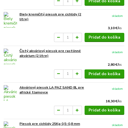
Pridať do košíka
Biely kremičitý piesok pre cichlidy (2
skladom
litre)
3,10 €
/
ks
Pridať do košíka
Čistý akváriový piesok pre rastlinné
skladom
akvárium (2 litre)
2,80 €
/
ks
Pridať do košíka
Akváriový piesok LA PAZ SAND 8L pre
skladom
africké tlamovce
16,30 €
/
ks
Pridať do košíka
Piesok pre cichlidy 25Kg 0,5-0,8 mm
skladom