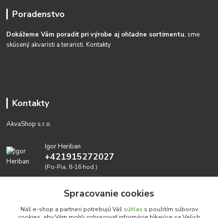
Poradenstvo
Dokážeme Vám poradiť pri výrobe aj ohľadne sortimentu
, sme
skúsený akvaristi a teraristi.
Kontakty
Kontakty
AkvaShop s.r.o.
Igor Heriban
+421915272027
(Po-Pia, 8-16 hod.)
akvashop@gmail.com
Spracovanie cookies
Náš e-shop a partneri potrebujú Váš
súhlas
s použitím súborov
cookies, aby Vám mohli zobrazovať informácie týkajúce sa Vašich