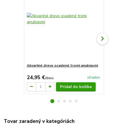
Akvarijné drevo osadené tromi anubiasmi
Akvarijné d
24,95 €
19,95 €
skladom
/
drevo
/
d
Pridať do košíka
Tovar zaradený v kategóriách