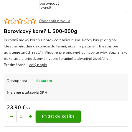
Ohodnotiť produkt
Borovicový koreň L 500-800g
Prírodný mokrý koreň z borovice z rašeliniska. Každý kus je originál.
Ideálna prírodná dekorácia do terárií, akvárií a paludárií. Ideálny pre
uchytenie živých rastlín. Vhodné pre prísavné sumcovité ryby. Slúži aj ako
dekorácia a prirodzený úkryt pre terarijné a akvarijné živočíchy.
Predmáčané...
celý popis
Dostupnosť
Skladom
Nie sme platcovia DPH
23,90 €
/
ks
Pridať do košíka