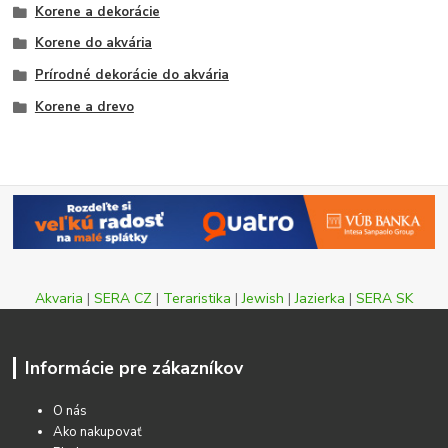
Korene a dekorácie
Korene do akvária
Prírodné dekorácie do akvária
Korene a drevo
Akvaria
|
SERA CZ
|
Teraristika
|
Jewish
|
Jazierka
|
SERA SK
Informácie pre zákazníkov
O nás
Ako nakupovať