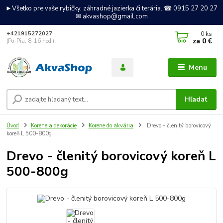
►Všetko pre vaše rybičky, záhradné jazierka či terária. ☎ 0915 27 20 27
✉ akvashop@gmail.com
0
ks
+421915272027
za
0 €
(Po-Pia, 8-16 hod.)
Menu
Hľadať
Úvod
Korene a dekorácie
Korene do akvária
Drevo - členitý borovicový
koreň L 500-800g
Drevo - členitý borovicový koreň L
500-800g