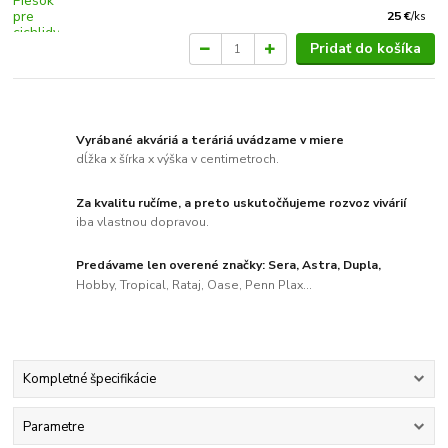
25 €
/
ks
Pridať do košíka
Vyrábané akváriá a teráriá uvádzame v miere
dĺžka x šírka x výška v centimetroch.
Za kvalitu ručíme, a preto uskutočňujeme rozvoz vivárií
iba vlastnou dopravou.
Predávame len overené značky: Sera, Astra, Dupla,
Hobby, Tropical, Rataj, Oase, Penn Plax...
Kompletné špecifikácie
Parametre