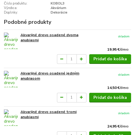
Číslo produktu:
KOBOL3
Výrobca:
Akvárium
Doplnky:
Dekorácie
Podobné produkty
Akvarijné drevo osadené dvoma
skladom
anubiasmi
19,95 €
/
drevo
Pridať do košíka
Akvarijné drevo osadené jedným
skladom
anubiasom
14,50 €
/
drevo
Pridať do košíka
Akvarijné drevo osadené tromi
skladom
anubiasmi
24,95 €
/
drevo