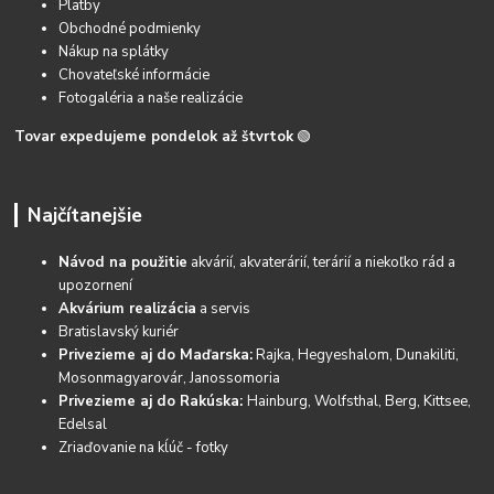
Platby
Obchodné podmienky
Nákup na splátky
Chovateľské informácie
Fotogaléria a naše realizácie
Tovar expedujeme pondelok až štvrtok
🟢
Najčítanejšie
Návod na použitie
akvárií, akvaterárií, terárií a niekoľko rád a
upozornení
Akvárium realizácia
a servis
Bratislavský kuriér
Privezieme aj do Maďarska:
Rajka, Hegyeshalom, Dunakiliti,
Mosonmagyarovár, Janossomoria
Privezieme aj do Rakúska:
Hainburg, Wolfsthal, Berg, Kittsee,
Edelsal
Zriaďovanie na kĺúč - fotky