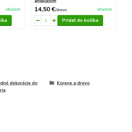
anubiasom
14,50 €
2,
skladom
skladom
/
drevo
šíka
Pridať do košíka
odné dekorácie do
Korene a drevo
ria