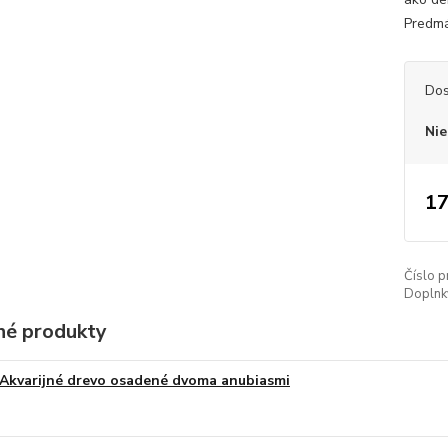
Predmá
Dos
Nie
17
Číslo p
Doplnk
é produkty
Akvarijné drevo osadené dvoma anubiasmi