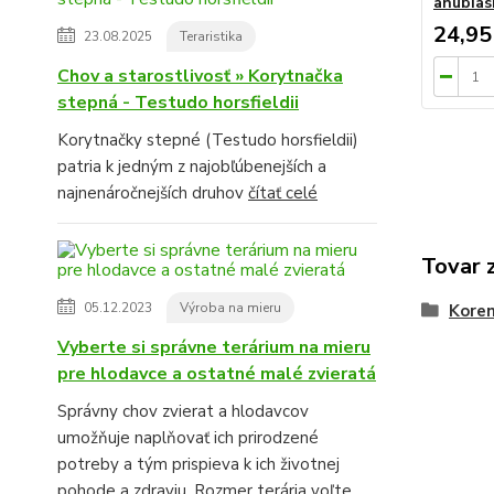
anubias
24,95
23.08.2025
Teraristika
Chov a starostlivosť » Korytnačka
stepná - Testudo horsfieldii
Korytnačky stepné (Testudo horsfieldii)
patria k jedným z najobľúbenejších a
najnenáročnejších druhov
čítať celé
Tovar 
05.12.2023
Výroba na mieru
Koren
Vyberte si správne terárium na mieru
pre hlodavce a ostatné malé zvieratá
Správny chov zvierat a hlodavcov
umožňuje naplňovať ich prirodzené
potreby a tým prispieva k ich životnej
pohode a zdraviu. Rozmer terária voľte