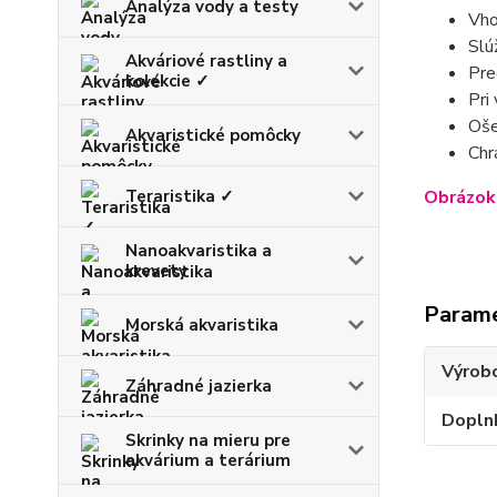
Analýza vody a testy
Vho
Slúž
Akváriové rastliny a
Pre
kolekcie ✓
Pri
Oše
Akvaristické pomôcky
Chr
Obrázok 
Teraristika ✓
Nanoakvaristika a
krevety
Param
Morská akvaristika
Výrob
Záhradné jazierka
Dopln
Skrinky na mieru pre
akvárium a terárium