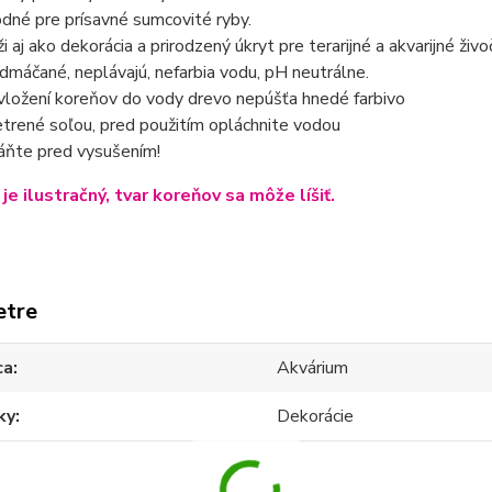
dné pre prísavné sumcovité ryby.
i aj ako dekorácia a prirodzený úkryt pre terarijné a akvarijné živoč
dmáčané, neplávajú, nefarbia vodu, pH neutrálne.
 vložení koreňov do vody drevo nepúšťa hnedé farbivo
trené soľou, pred použitím opláchnite vodou
áňte pred vysušením!
je ilustračný, tvar koreňov sa môže líšiť.
etre
ca
Akvárium
ky
Dekorácie