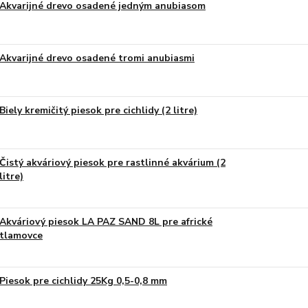
Akvarijné drevo osadené jedným anubiasom
Akvarijné drevo osadené tromi anubiasmi
Biely kremičitý piesok pre cichlidy (2 litre)
Čistý akváriový piesok pre rastlinné akvárium (2
litre)
Akváriový piesok LA PAZ SAND 8L pre africké
tlamovce
Piesok pre cichlidy 25Kg 0,5-0,8 mm