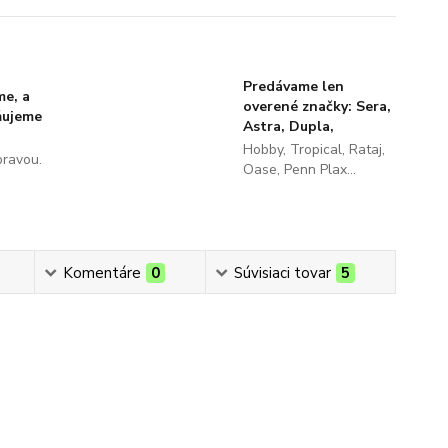
Predávame len
me, a
overené značky: Sera,
ňujeme
Astra, Dupla,
Hobby, Tropical, Rataj,
pravou.
Oase, Penn Plax...
Komentáre
0
Súvisiaci tovar
5