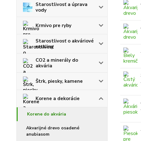
Starostlivosť a úprava
vody
Krmivo pre ryby
Starostlivosť o akváriové
rastliny
CO2 a minerály do
akvária
Štrk, piesky, kamene
Korene a dekorácie
Korene do akvária
Akvarijné drevo osadené
anubiasom