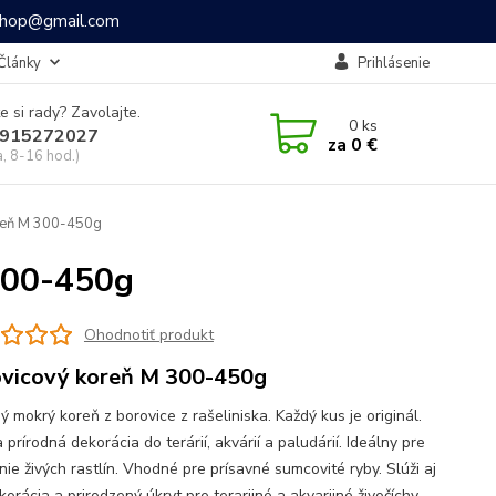
ashop@gmail.com
Články
Prihlásenie
e si rady? Zavolajte.
0
ks
915272027
za
0 €
a, 8-16 hod.)
oreň M 300-450g
 300-450g
Ohodnotiť produkt
vicový koreň M 300-450g
ý mokrý koreň z borovice z rašeliniska. Každý kus je originál.
 prírodná dekorácia do terárií, akvárií a paludárií. Ideálny pre
ie živých rastlín. Vhodné pre prísavné sumcovité ryby. Slúži aj
orácia a prirodzený úkryt pre terarijné a akvarijné živočíchy.