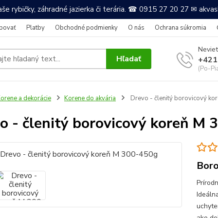
še rybičky, záhradné jazierka či terária. ☎ 0915 27 20 27 ✉ akv
povať
Platby
Obchodné podmienky
O nás
Ochrana súkromia
Neviet
Hľadať
+421
(Po-Pi
orene a dekorácie
Korene do akvária
Drevo - členitý borovicový k
o - členitý borovicový koreň M
Boro
Prírodn
Ideálna
uchyten
ako dek