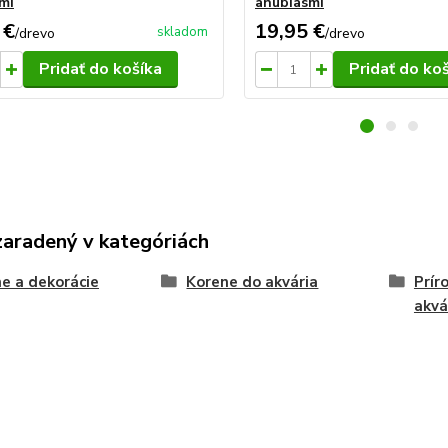
mi
anubiasmi
 €
19,95 €
skladom
/
drevo
/
drevo
Pridať do košíka
Pridať do ko
zaradený v kategóriách
e a dekorácie
Korene do akvária
Prír
akvá