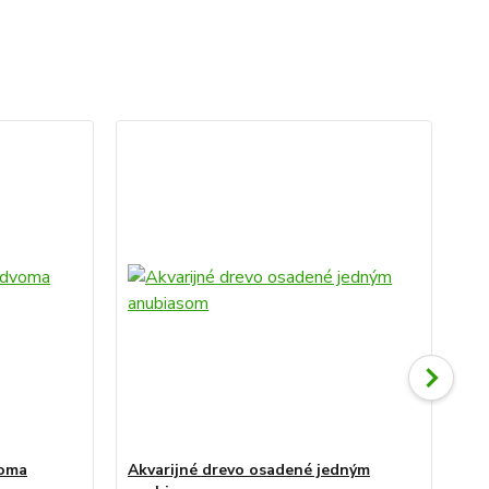
TO
voma
Akvarijné drevo osadené jedným
Akv