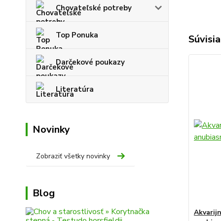
Chovateľské potreby
Top Ponuka
Súvisia
Darčekové poukazy
Literatúra
Novinky
Zobraziť všetky novinky
Blog
Akvarij