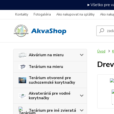
►Všetko pre va
Kontakty
Fotogaléria
Ako nakupovať na splátky
Ako naku
Úvod
K
Akvárium na mieru
Drev
Terárium na mieru
Terárium otvorené pre
suchozemské korytnačky
Akvateráriá pre vodné
korytnačky
Terárium pre iné zvieratá