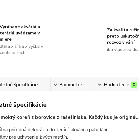
Vyrábané akváriá a
Za kvalitu ručí
teráriá uvádzame v
preto uskutoč
miere
rozvoz vivárií
dĺžka x šírka x výška v
iba vlastnou do
centimetroch.
etné špecifikácie
Parametre
Hodnotenie
0
tné špecifikácie
 mokrý koreň z borovice z rašeliniska. Každý kus je originál.
lna prírodná dekorácia do terárií, akvárií a paludárií.
álny pre uchytenie živých rastlín.