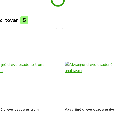
ci tovar
5
né drevo osadené tromi
Akvarijné drevo osadené d