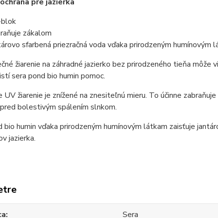
ochrana pre jazierka
blok
raňuje zákalom
tárovo sfarbená priezračná voda vďaka prirodzeným humínovým 
ečné žiarenie na záhradné jazierko bez prirodzeného tieňa môže v
istí sera pond bio humin pomoc.
 UV žiarenie je znížené na znesiteľnú mieru. To účinne zabraňuje
 pred bolestivým spálením slnkom.
 bio humin vďaka prirodzeným humínovým látkam zaisťuje jantárov
v jazierka.
etre
ca
Sera