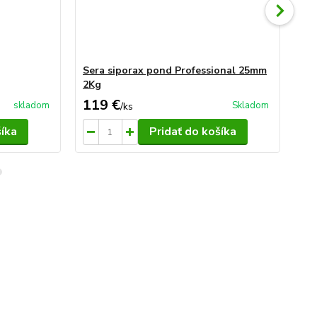
Sera siporax pond Professional 25mm
Se
2Kg
Pr
119 €
58
skladom
Skladom
/
ks
šíka
Pridať do košíka