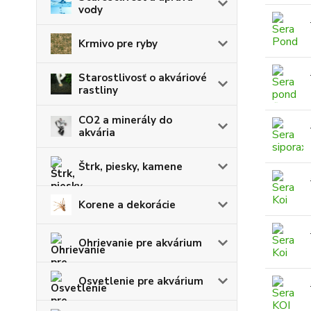
vody
Krmivo pre ryby
Starostlivosť o akváriové
rastliny
CO2 a minerály do
akvária
Štrk, piesky, kamene
Korene a dekorácie
Ohrievanie pre akvárium
Osvetlenie pre akvárium