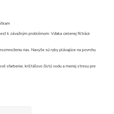
látkam
iesť k závažným problémom. Vďaka cielenej filtrácii
 rozmnoženiu rias. Navyše sú ryby plávajúce na povrchu
é sfarbenie, krištáľovo čistú vodu a menej stresu pre