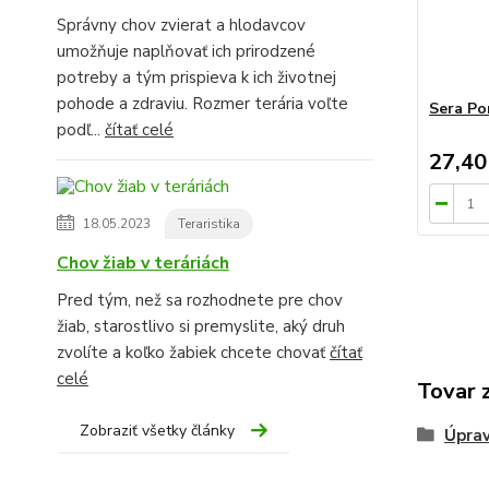
Správny chov zvierat a hlodavcov
umožňuje naplňovať ich prirodzené
potreby a tým prispieva k ich životnej
pohode a zdraviu. Rozmer terária voľte
Sera Po
podľ...
čítať celé
27,40
18.05.2023
Teraristika
Chov žiab v teráriách
Pred tým, než sa rozhodnete pre chov
žiab, starostlivo si premyslite, aký druh
zvolíte a koľko žabiek chcete chovať
čítať
celé
Tovar 
Zobraziť všetky články
Úprav