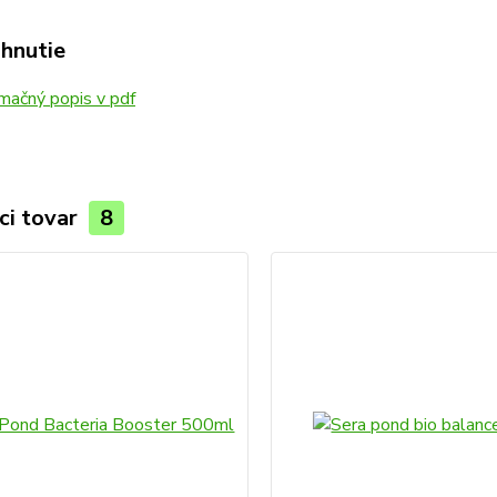
ahnutie
mačný popis v pdf
ci tovar
8