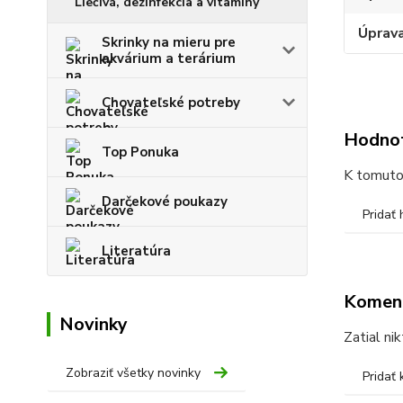
Liečivá, dezinfekcia a vitamíny
Úprav
Skrinky na mieru pre
akvárium a terárium
Chovateľské potreby
Hodno
Top Ponuka
K tomuto 
Darčekové poukazy
Pridať
Literatúra
Komen
Novinky
Zatial ni
Zobraziť všetky novinky
Pridať