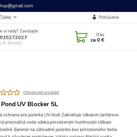
ashop@gmail.com
Články
Prihlásenie
e si rady? Zavolajte.
0
ks
915272027
za
0 €
a, 8-16 hod.)
Ohodnotiť produkt
 Pond UV Blocker 5L
á ochrana pre jazierka UV-blok Zabraňuje zákalom Jantárovo
ná priezračná voda vďaka prirodzeným humínovým látkam
slnečné žiarenie na záhradné jazierko bez prirodzeného tieňa
iesť k závažným problémom. Vďaka cielenej filtrácii svetla