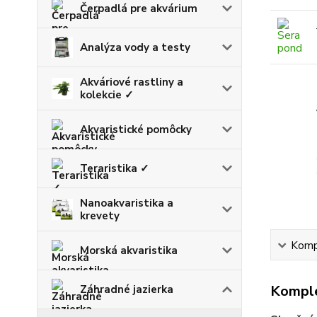
Čerpadlá pre akvárium
Analýza vody a testy
Akváriové rastliny a
kolekcie ✓
Akvaristické pomôcky
Teraristika ✓
Nanoakvaristika a
krevety
Kompl
Morská akvaristika
Komple
Záhradné jazierka