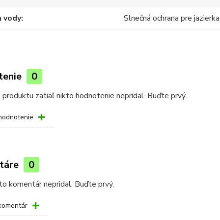
a vody
Slnečná ochrana pre jazierka
tenie
0
produktu zatiaľ nikto hodnotenie nepridal. Buďte prvý.
 hodnotenie
táre
0
kto komentár nepridal. Buďte prvý.
 komentár