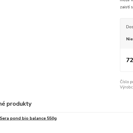
zaistí
Dos
Nie
72
Číslo p
Výrobc
é produkty
Sera pond bio balance 550g