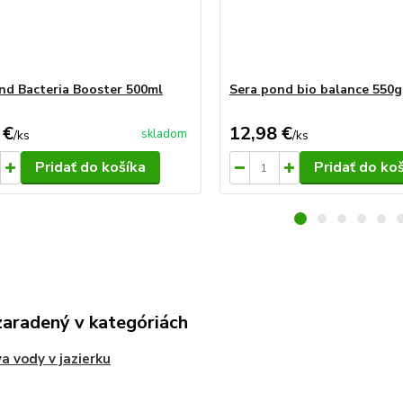
nd Bacteria Booster 500ml
Sera pond bio balance 550g
 €
12,98 €
skladom
/
ks
/
ks
Pridať do košíka
Pridať do ko
zaradený v kategóriách
a vody v jazierku