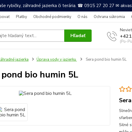
še rybičky, záhradné jazierka či terária. ☎ 0915 27 20 27 ✉ akv
povať
Platby
Obchodné podmienky
O nás
Ochrana súkromia
Neviet
Hľadať
+421
(Po-Pi
áhradné jazierka
Úprava vody v jazierku
Sera pond bio humin 5L
 pond bio humin 5L
Sera
Slnečn
sfarbe
Silné 
môže v