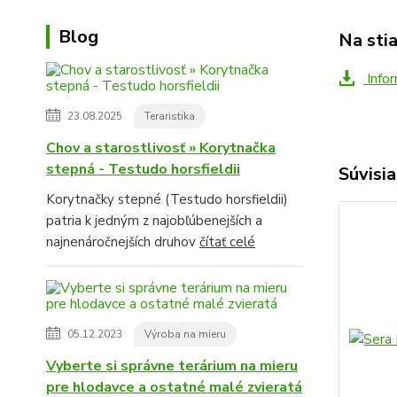
Blog
Na sti
Infor
23.08.2025
Teraristika
Chov a starostlivosť » Korytnačka
stepná - Testudo horsfieldii
Súvisia
Korytnačky stepné (Testudo horsfieldii)
patria k jedným z najobľúbenejších a
najnenáročnejších druhov
čítať celé
05.12.2023
Výroba na mieru
Vyberte si správne terárium na mieru
pre hlodavce a ostatné malé zvieratá