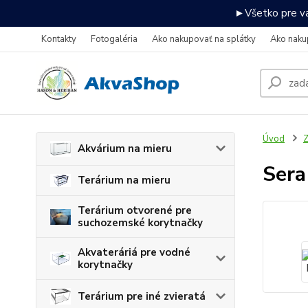
►Všetko pre va
Kontakty
Fotogaléria
Ako nakupovať na splátky
Ako naku
Úvod
Z
Akvárium na mieru
Sera
Terárium na mieru
Terárium otvorené pre
suchozemské korytnačky
Akvateráriá pre vodné
korytnačky
Terárium pre iné zvieratá