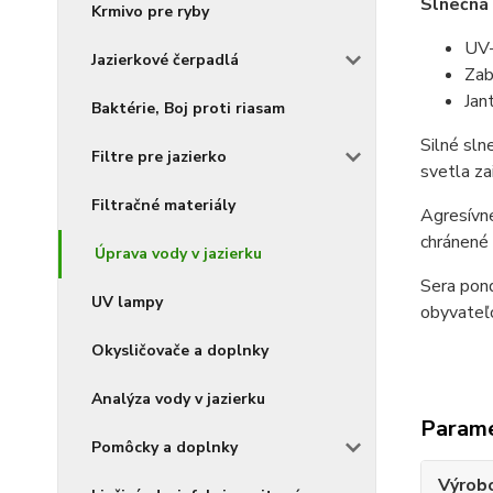
Slnečná 
Krmivo pre ryby
UV-
Jazierkové čerpadlá
Zab
Jan
Baktérie, Boj proti riasam
Silné sln
Filtre pre jazierko
svetla za
Filtračné materiály
Agresívne
chránené
Úprava vody v jazierku
Sera pond
UV lampy
obyvateľo
Okysličovače a doplnky
Analýza vody v jazierku
Param
Pomôcky a doplnky
Výrob