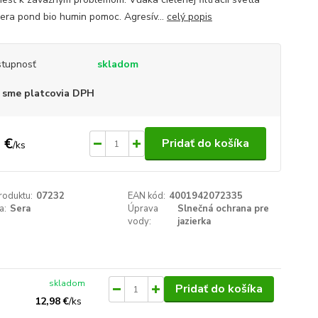
 sera pond bio humin pomoc. Agresív...
celý popis
tupnosť
skladom
 sme platcovia DPH
 €
Pridať do košíka
/
ks
roduktu:
07232
EAN kód:
4001942072335
a:
Sera
Úprava
Slnečná ochrana pre
vody:
jazierka
skladom
Pridať do košíka
12,98 €
/
ks