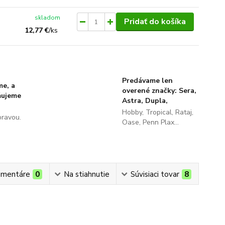
skladom
Pridať do košíka
12,77 €
/
ks
Predávame len
me, a
overené značky: Sera,
ňujeme
Astra, Dupla,
Hobby, Tropical, Rataj,
pravou.
Oase, Penn Plax...
mentáre
0
Na stiahnutie
Súvisiaci tovar
8