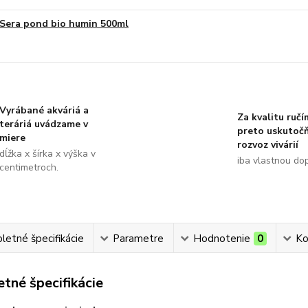
Sera pond bio humin 500ml
Vyrábané akváriá a
Za kvalitu ručí
teráriá uvádzame v
preto uskutoč
miere
rozvoz vivárií
dĺžka x šírka x výška v
iba vlastnou do
centimetroch.
etné špecifikácie
Parametre
Hodnotenie
0
Ko
tné špecifikácie