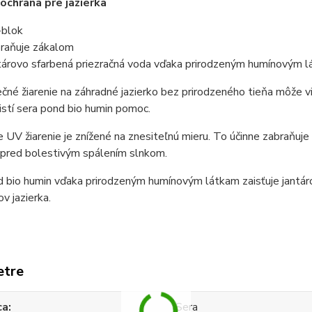
ochrana pre jazierka
blok
raňuje zákalom
tárovo sfarbená priezračná voda vďaka prirodzeným humínovým 
ečné žiarenie na záhradné jazierko bez prirodzeného tieňa môže v
istí sera pond bio humin pomoc.
 UV žiarenie je znížené na znesiteľnú mieru. To účinne zabraňuje
 pred bolestivým spálením slnkom.
 bio humin vďaka prirodzeným humínovým látkam zaisťuje jantárov
v jazierka.
etre
ca
Sera