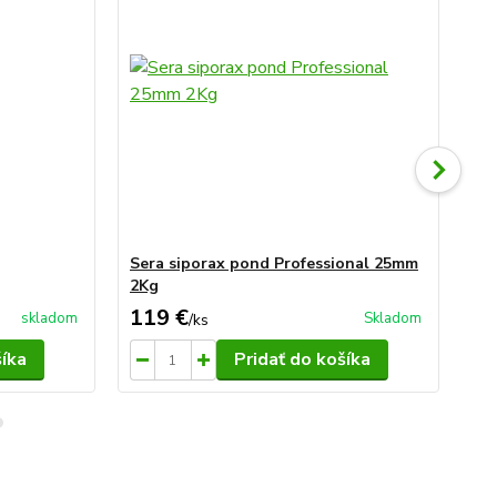
Sera siporax pond Professional 25mm
Se
2Kg
Pr
119 €
58
skladom
Skladom
/
ks
šíka
Pridať do košíka