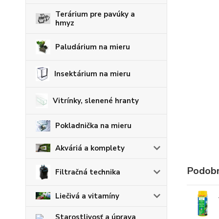
Terárium pre pavúky a
hmyz
Paludárium na mieru
Insektárium na mieru
Vitrínky, slenené hranty
Pokladnička na mieru
Akváriá a komplety
Podobn
Filtračná technika
Liečivá a vitamíny
Starostlivosť a úprava