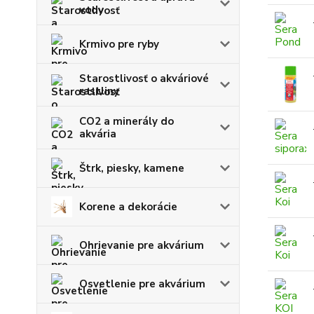
vody
Krmivo pre ryby
Starostlivosť o akváriové
rastliny
CO2 a minerály do
akvária
Štrk, piesky, kamene
Korene a dekorácie
Ohrievanie pre akvárium
Osvetlenie pre akvárium