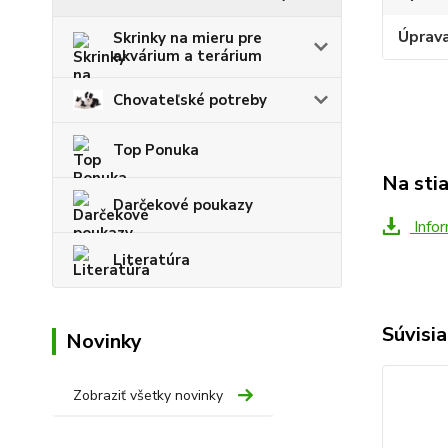
Úprav
Skrinky na mieru pre
akvárium a terárium
Chovateľské potreby
Top Ponuka
Na sti
Darčekové poukazy
Infor
Literatúra
Súvisia
Novinky
Zobraziť všetky novinky