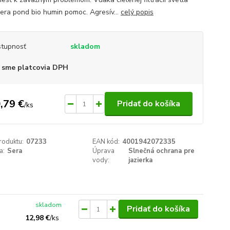
 sera pond bio humin pomoc. Agresív...
celý popis
tupnosť
skladom
 sme platcovia DPH
,79 €
Pridať do košíka
/
ks
roduktu:
07233
EAN kód:
4001942072335
a:
Sera
Úprava
Slnečná ochrana pre
vody:
jazierka
skladom
Pridať do košíka
12,98 €
/
ks