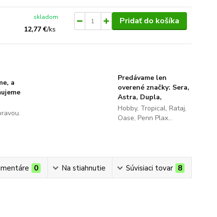
skladom
Pridať do košíka
12,77 €
/
ks
Predávame len
me, a
overené značky: Sera,
ňujeme
Astra, Dupla,
Hobby, Tropical, Rataj,
pravou.
Oase, Penn Plax...
mentáre
0
Na stiahnutie
Súvisiaci tovar
8