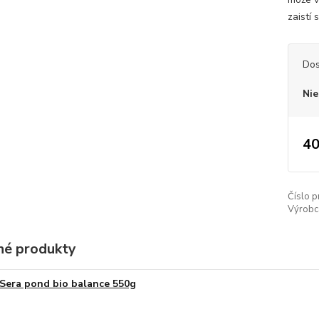
zaistí
Dos
Nie
40
Číslo p
Výrobc
é produkty
Sera pond bio balance 550g