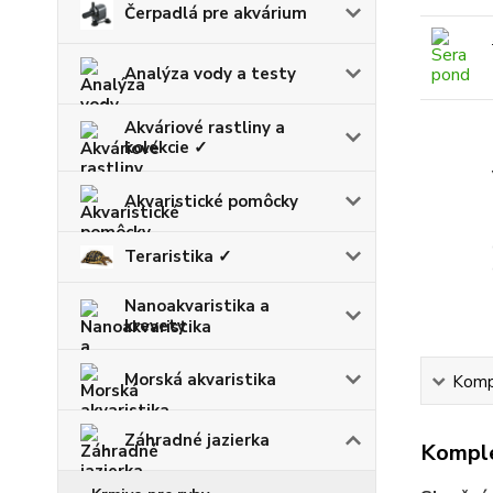
Čerpadlá pre akvárium
Analýza vody a testy
Akváriové rastliny a
kolekcie ✓
Akvaristické pomôcky
Teraristika ✓
Nanoakvaristika a
krevety
Morská akvaristika
Kompl
Záhradné jazierka
Komple