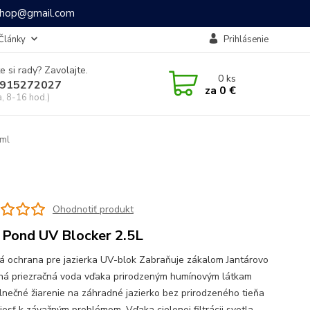
ashop@gmail.com
Články
Prihlásenie
e si rady? Zavolajte.
0
ks
915272027
za
0 €
a, 8-16 hod.)
0ml
Ohodnotiť produkt
 Pond UV Blocker 2.5L
á ochrana pre jazierka UV-blok Zabraňuje zákalom Jantárovo
ná priezračná voda vďaka prirodzeným humínovým látkam
slnečné žiarenie na záhradné jazierko bez prirodzeného tieňa
iesť k závažným problémom. Vďaka cielenej filtrácii svetla