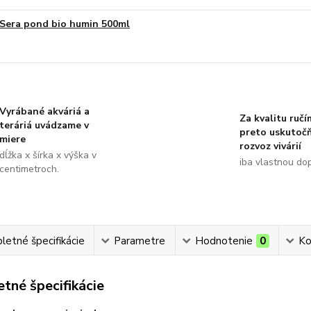
Sera pond bio humin 500ml
Vyrábané akváriá a
Za kvalitu ručí
teráriá uvádzame v
preto uskutoč
miere
rozvoz vivárií
dĺžka x šírka x výška v
iba vlastnou do
centimetroch.
etné špecifikácie
Parametre
Hodnotenie
0
Ko
tné špecifikácie