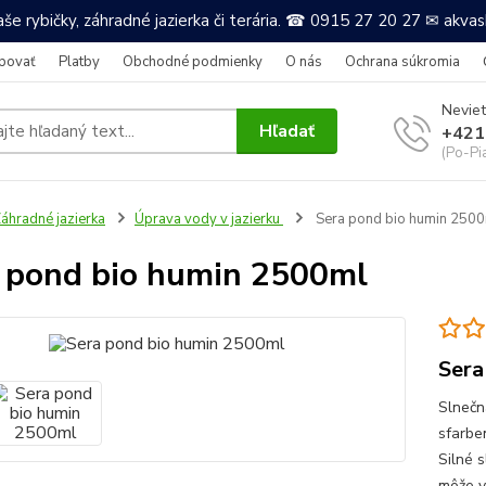
še rybičky, záhradné jazierka či terária. ☎ 0915 27 20 27 ✉ akv
povať
Platby
Obchodné podmienky
O nás
Ochrana súkromia
Neviet
Hľadať
+421
(Po-Pi
áhradné jazierka
Úprava vody v jazierku
Sera pond bio humin 250
 pond bio humin 2500ml
Sera
Slnečn
sfarbe
Silné 
môže v