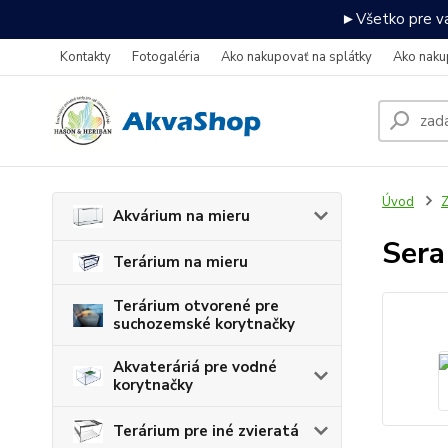
►Všetko pre va
Kontakty
Fotogaléria
Ako nakupovať na splátky
Ako naku
Úvod
Z
Akvárium na mieru
Sera
Terárium na mieru
Terárium otvorené pre
suchozemské korytnačky
Akvateráriá pre vodné
korytnačky
Terárium pre iné zvieratá