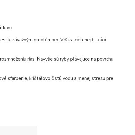
látkam
iesť k závažným problémom. Vďaka cielenej filtrácii
 rozmnoženiu rias. Navyše sú ryby plávajúce na povrchu
é sfarbenie, krištáľovo čistú vodu a menej stresu pre