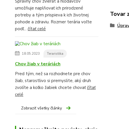
Správny chov zvierat a hlodavcov
umožňuje naplňovať ich prirodzené
Tovar 
potreby a tým prispieva k ich životnej
pohode a zdraviu. Rozmer terária voľte
Úprav
podľ...
čítať celé
18.05.2023
Teraristika
Chov žiab v teráriách
Pred tým, než sa rozhodnete pre chov
žiab, starostlivo si premyslite, aký druh
zvolíte a koľko žabiek chcete chovať
čítať
celé
Zobraziť všetky články