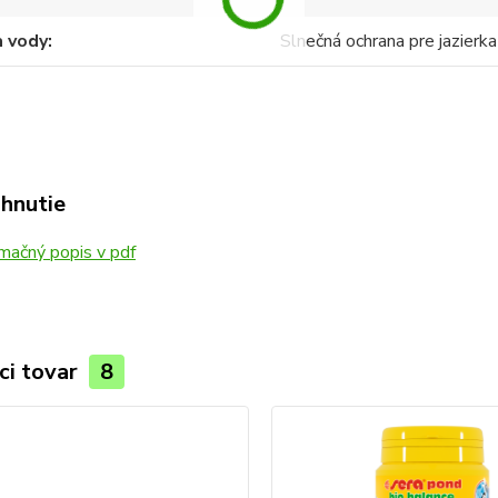
a vody
Slnečná ochrana pre jazierka
ahnutie
mačný popis v pdf
ci tovar
8