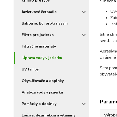
Krmivo pre ryby
Slnečná 
UV-
Jazierkové čerpadlá
Zab
Baktérie, Boj proti riasam
Jan
Silné sln
Filtre pre jazierko
svetla za
Filtračné materiály
Agresívne
chránené
Úprava vody v jazierku
Sera pond
UV lampy
obyvateľo
Okysličovače a doplnky
Analýza vody v jazierku
Param
Pomôcky a doplnky
Výrob
Liečivá, dezinfekcia a vitamíny