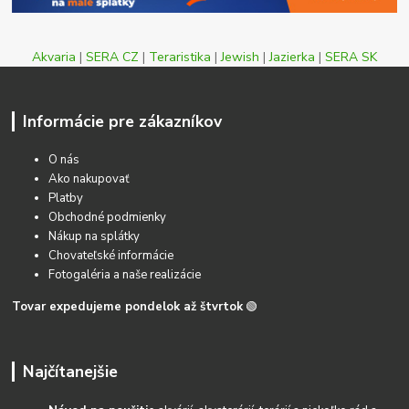
Akvaria
|
SERA CZ
|
Teraristika
|
Jewish
|
Jazierka
|
SERA SK
Informácie pre zákazníkov
O nás
Ako nakupovať
Platby
Obchodné podmienky
Nákup na splátky
Chovateľské informácie
Fotogaléria a naše realizácie
Tovar expedujeme pondelok až štvrtok
🟢
Najčítanejšie