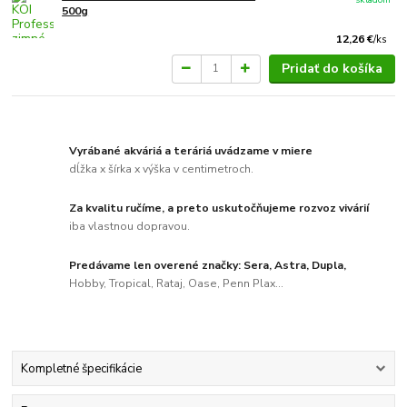
500g
12,26 €
/
ks
Pridať do košíka
Vyrábané akváriá a teráriá uvádzame v miere
dĺžka x šírka x výška v centimetroch.
Za kvalitu ručíme, a preto uskutočňujeme rozvoz vivárií
iba vlastnou dopravou.
Predávame len overené značky: Sera, Astra, Dupla,
Hobby, Tropical, Rataj, Oase, Penn Plax...
Kompletné špecifikácie