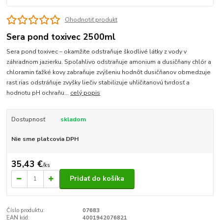
Ohodnotiť produkt
Sera pond toxivec 2500ml
Sera pond toxivec – okamžite odstraňuje škodlivé látky z vody v
záhradnom jazierku. Spoľahlivo odstraňuje amonium a dusičňany chlór a
chloramin ťažké kovy zabraňuje zvýšeniu hodnôt dusičňanov obmedzuje
rast rias odstráňuje zvyšky liečiv stabilizuje uhličitanovú tvrdosť a
hodnotu pH ochraňu...
celý popis
Dostupnosť
skladom
Nie sme platcovia DPH
35,43 €
/
ks
Pridať do košíka
Číslo produktu:
07683
EAN kód:
4001942076821