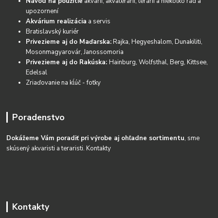
Návod na použitie
akvárií, akvaterárií, terárií a niekoľko rád a
upozornení
Akvárium realizácia
a servis
Bratislavský kuriér
Privezieme aj do Maďarska:
Rajka, Hegyeshalom, Dunakiliti,
Mosonmagyarovár, Janossomoria
Privezieme aj do Rakúska:
Hainburg, Wolfsthal, Berg, Kittsee,
Edelsal
Zriaďovanie na kĺúč - fotky
Poradenstvo
Dokážeme Vám poradiť pri výrobe aj ohľadne sortimentu
, sme
skúsený akvaristi a teraristi.
Kontakty
Kontakty