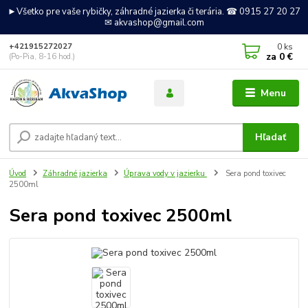
►Všetko pre vaše rybičky, záhradné jazierka či terária. ☎ 0915 27 20 27
✉ akvashop@gmail.com
0
ks
+421915272027
za
0 €
(Po-Pia, 8-16 hod.)
Menu
Hľadať
Úvod
Záhradné jazierka
Úprava vody v jazierku
Sera pond toxivec
2500ml
Sera pond toxivec 2500ml