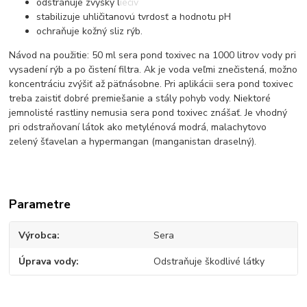
odstráňuje zvyšky liečiv
stabilizuje uhličitanovú tvrdosť a hodnotu pH
ochraňuje kožný sliz rýb.
Návod na použitie: 50 ml sera pond toxivec na 1000 litrov vody pri
vysadení rýb a po čistení filtra. Ak je voda veľmi znečistená, možno
koncentráciu zvýšiť až päťnásobne. Pri aplikácii sera pond toxivec
treba zaistiť dobré premiešanie a stály pohyb vody. Niektoré
jemnolisté rastliny nemusia sera pond toxivec znášať. Je vhodný
pri odstraňovaní látok ako metylénová modrá, malachytovo
zelený šťavelan a hypermangan (manganistan draselný).
Parametre
Výrobca
Sera
Úprava vody
Odstraňuje škodlivé látky