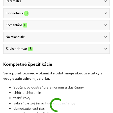
Parametre
Hodnotenie
0
Komentáre
0
Na stiahnutie
Súvisiaci tovar
8
Kompletné špecifikácie
Sera pond toxivec – okamžite odstraňuje škodlivé látky z
vody v záhradnom jazierku.
Spoľahlivo odstraňuje amonium a dusičňany
chlór a chloramin
ťažké kovy
zabraňuje zvýšeniu hodnôt dusičňanov
obmedzuje rast rias