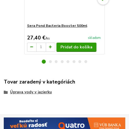
Sera Pond Bacteria Booster 500ml
Sera pond b
27,40 €
12,98 €
skladom
/
ks
/
k
Pridať do košíka
Tovar zaradený v kategóriách
Úprava vody v jazierku