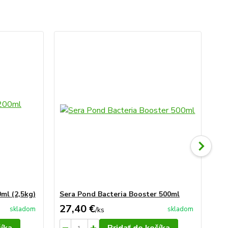
ml (2,5kg)
Sera Pond Bacteria Booster 500ml
Se
27,40 €
34
skladom
skladom
/
ks