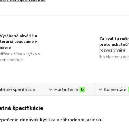
Vyrábané akváriá a
Za kvalitu ručí
teráriá uvádzame v
preto uskutoč
miere
rozvoz vivárií
dĺžka x šírka x výška v
iba vlastnou do
centimetroch.
etné špecifikácie
Hodnotenie
0
Komentáre
tné špecifikácie
pečenie dodávok kyslíka v záhradnom jazierku