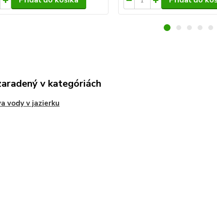
Pridať do košíka
Pridať do ko
zaradený v kategóriách
a vody v jazierku