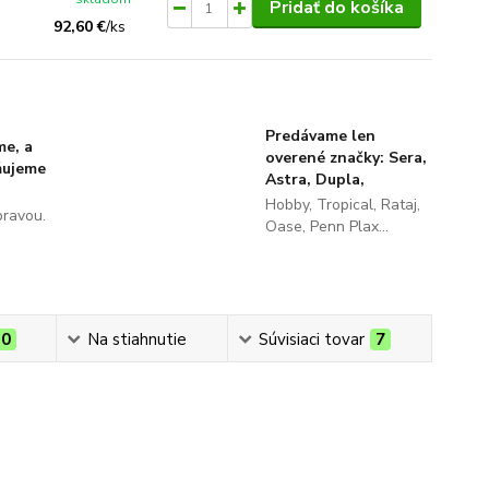
Pridať do košíka
92,60 €
/
ks
Predávame len
me, a
overené značky: Sera,
ňujeme
Astra, Dupla,
Hobby, Tropical, Rataj,
pravou.
Oase, Penn Plax...
0
Na stiahnutie
Súvisiaci tovar
7