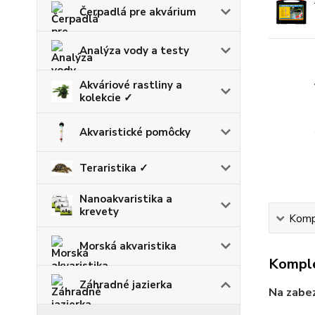
Čerpadlá pre akvárium
Analýza vody a testy
Akváriové rastliny a
kolekcie ✓
Akvaristické pomôcky
Teraristika ✓
Nanoakvaristika a
krevety
Kompl
Morská akvaristika
Komple
Záhradné jazierka
Na zabez