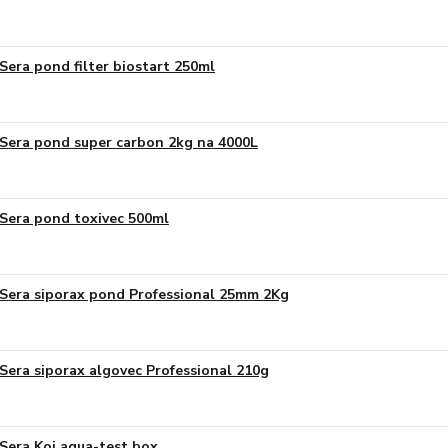
Sera pond filter biostart 250ml
Sera pond super carbon 2kg na 4000L
Sera pond toxivec 500ml
Sera siporax pond Professional 25mm 2Kg
Sera siporax algovec Professional 210g
Sera Koi aqua-test box