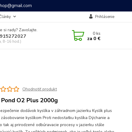
ashop@gmail.com
Články
Prihlásenie
e si rady? Zavolajte.
0
ks
915272027
za
0 €
a, 8-16 hod.)
Ohodnotiť produkt
 Pond O2 Plus 2000g
ezpečenie dodávok kyslíka v záhradnom jazierku Kyslík plus
 zásobovanie kyslíkom Proti nedostatku kyslíka Dýchanie a
o tak aj prirodzené odbúravacie procesy v jazierku stále
búvajú kyslík. Za určitých podmienok, ako je veľké teplo alebo