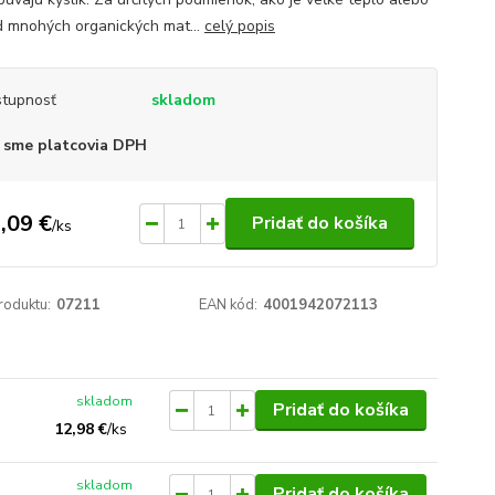
d mnohých organických mat...
celý popis
tupnosť
skladom
 sme platcovia DPH
,09 €
Pridať do košíka
/
ks
roduktu:
07211
EAN kód:
4001942072113
skladom
Pridať do košíka
12,98 €
/
ks
skladom
Pridať do košíka