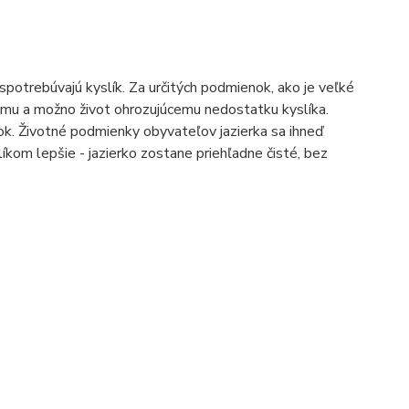
spotrebúvajú kyslík. Za určitých podmienok, ako je veľké
emu a možno život ohrozujúcemu nedostatku kyslíka.
ok. Životné podmienky obyvateľov jazierka sa ihneď
kom lepšie - jazierko zostane priehľadne čisté, bez