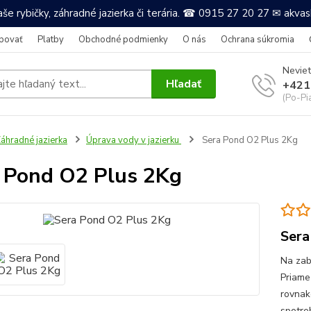
še rybičky, záhradné jazierka či terária. ☎ 0915 27 20 27 ✉ akv
povať
Platby
Obchodné podmienky
O nás
Ochrana súkromia
Neviet
Hľadať
+421
(Po-Pi
áhradné jazierka
Úprava vody v jazierku
Sera Pond O2 Plus 2Kg
 Pond O2 Plus 2Kg
Sera
Na zab
Priame
rovnak
spotre