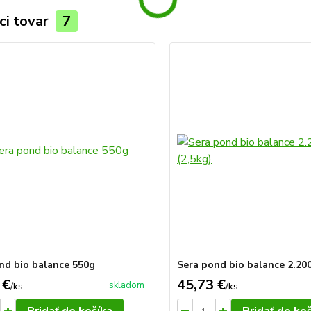
ci tovar
7
nd bio balance 550g
Sera pond bio balance 2.200
 €
45,73 €
skladom
/
ks
/
ks