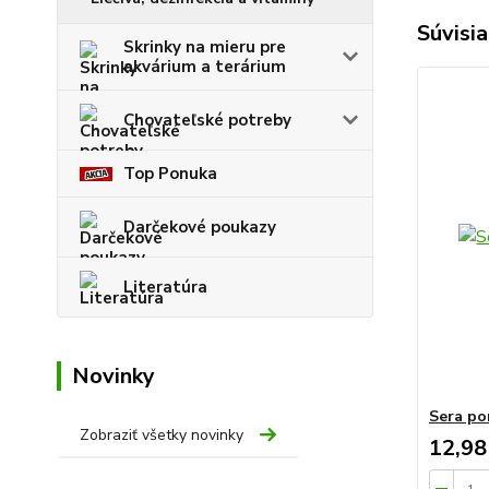
Súvisia
Skrinky na mieru pre
akvárium a terárium
Chovateľské potreby
Top Ponuka
Darčekové poukazy
Literatúra
Novinky
Sera po
Zobraziť všetky novinky
12,98