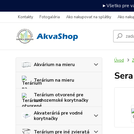
►Všetko pre va
Kontakty
Fotogaléria
Ako nakupovať na splátky
Ako naku
Úvod
Z
Akvárium na mieru
Sera
Terárium na mieru
Terárium otvorené pre
suchozemské korytnačky
Akvateráriá pre vodné
korytnačky
Terárium pre iné zvieratá