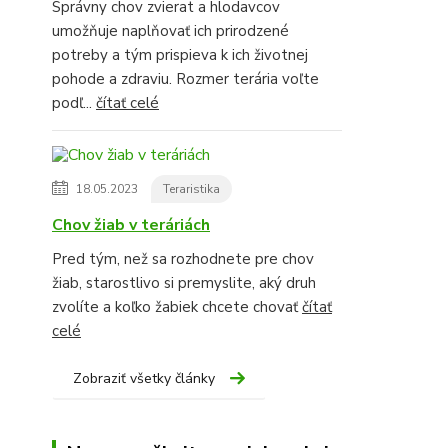
Správny chov zvierat a hlodavcov
umožňuje naplňovať ich prirodzené
potreby a tým prispieva k ich životnej
pohode a zdraviu. Rozmer terária voľte
podľ...
čítať celé
18.05.2023
Teraristika
Chov žiab v teráriách
Pred tým, než sa rozhodnete pre chov
žiab, starostlivo si premyslite, aký druh
zvolíte a koľko žabiek chcete chovať
čítať
celé
Zobraziť všetky články