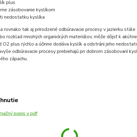
lík plus
ame zásobovanie kyslíkom
ti nedostatku kyslíka
a rovnako tak aj prirodzené odbúravacie procesy v jazierku stále 
bo rozklad mnohých organických materiálov, môže dôjsť k akútn
 O2 plus rýchlo a účinne dodáva kyslík a odstráni jeho nedostat
avyše odbúravacie procesy prebiehajú pri dobrom zásobovaní kyslí
ného zápachu.
ahnutie
mačný popis v pdf