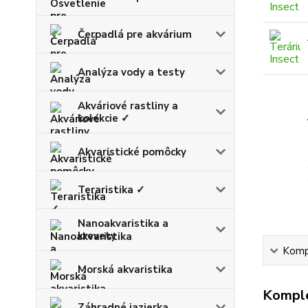
Čerpadlá pre akvárium
Analýza vody a testy
Akváriové rastliny a
kolekcie ✓
Akvaristické pomôcky
Teraristika ✓
Nanoakvaristika a
krevety
Kompl
Morská akvaristika
Komple
Záhradné jazierka