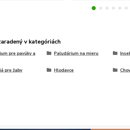
zaradený v kategóriách
ium pre pavúky a
Paludárium na mieru
Inse
iá pre žaby
Hlodavce
Chov