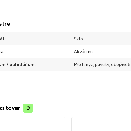
etre
ál
Sklo
ca
Akvárium
um / paludárium
Pre hmyz, pavúky, obojživeľní
ci tovar
9