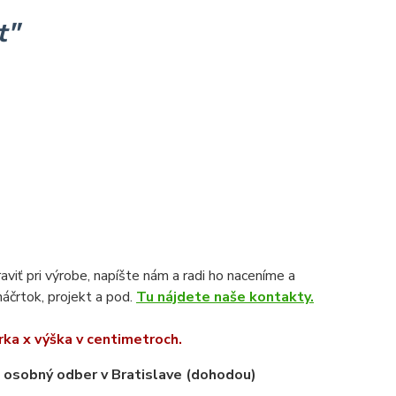
t"
viť pri výrobe, napíšte nám a radi ho naceníme a
náčrtok, projekt a pod.
Tu nájdete naše kontakty.
rka x výška v centimetroch.
o osobný odber v Bratislave (dohodou)