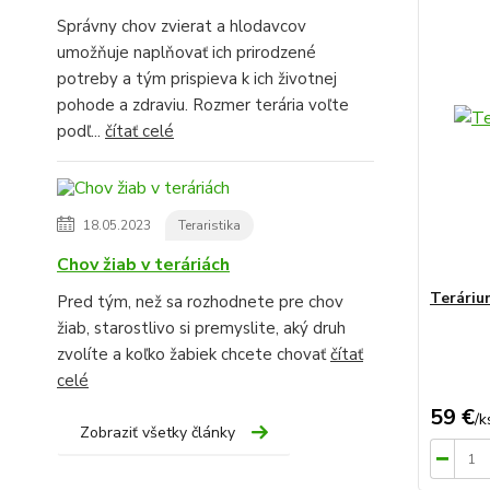
Správny chov zvierat a hlodavcov
umožňuje naplňovať ich prirodzené
potreby a tým prispieva k ich životnej
pohode a zdraviu. Rozmer terária voľte
podľ...
čítať celé
18.05.2023
Teraristika
Chov žiab v teráriách
Teráriu
Pred tým, než sa rozhodnete pre chov
žiab, starostlivo si premyslite, aký druh
zvolíte a koľko žabiek chcete chovať
čítať
celé
59 €
/
k
Zobraziť všetky články