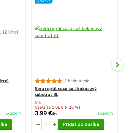
Novinka
itre)
1 hodnotenie
Ser
a 
Sera reptil coco soil kokosový
substrát 8L
5 €
Ušetríte 1,01 €
(- 20 %)
3,99 €
14
Skladom
skladom
/
ks
šíka
Pridať do košíka