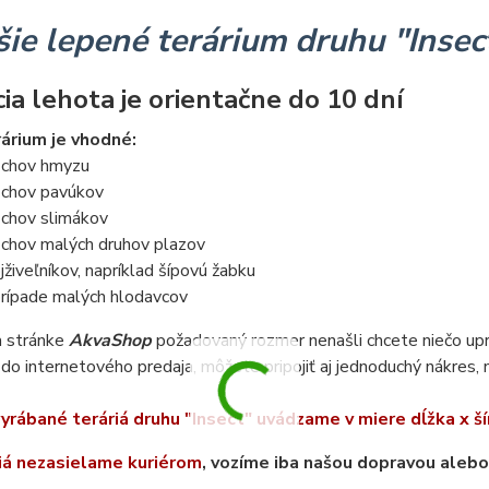
ie lepené terárium druhu "Insec
ia lehota je orientačne do 10 dní
árium je vhodné:
 chov hmyzu
 chov pavúkov
 chov slimákov
 chov malých druhov plazov
jživeľníkov, napríklad šípovú žabku
rípade malých hlodavcov
a stránke
AkvaShop
požadovaný rozmer nenašli chcete niečo upra
do internetového predaja, môžete pripojiť aj jednoduchý nákres, 
yrábané teráriá druhu "Insect" uvádzame v miere dĺžka x ší
iá nezasielame kuriérom
, vozíme iba našou dopravou aleb