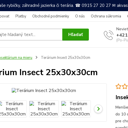
še rybičky, záhradné jazierka či terária. ☎ 0915 27 20 27 ✉ akv
povať
Platby
Obchodné podmienky
O nás
Ochrana súkromia
Neviet
Hľadať
+421
(Po-Pi
nsektárium na mieru
Terárium Insect 25x30x30cm
rium Insect 25x30x30cm
Inse
Menšie
do 10 
pre ch
naprík