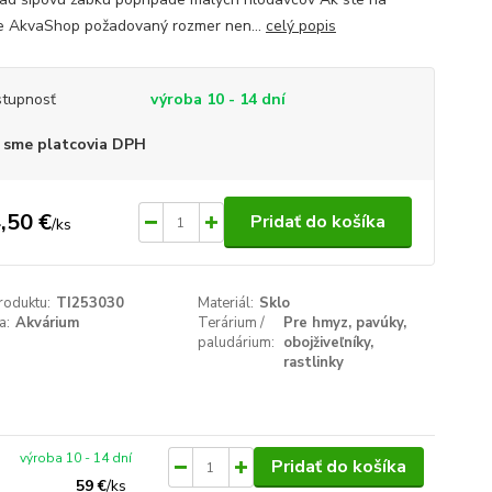
e AkvaShop požadovaný rozmer nen...
celý popis
tupnosť
výroba 10 - 14 dní
 sme platcovia DPH
,50 €
Pridať do košíka
/
ks
roduktu:
TI253030
Materiál:
Sklo
a:
Akvárium
Terárium /
Pre hmyz, pavúky,
paludárium:
obojživeľníky,
rastlinky
výroba 10 - 14 dní
Pridať do košíka
59 €
/
ks