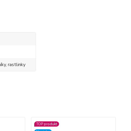
ky, rastlinky
TOP produkt
No