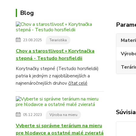
Blog
Param
Materi
23.08.2025
Teraristika
Chov a starostlivosť » Korytnačka
Výrob
stepná - Testudo horsfieldii
Terári
Korytnačky stepné (Testudo horsfieldii)
patria k jedným z najobľúbenejších a
najnenáročnejších druhov
čítať celé
Súvisia
05.12.2023
Výroba na mieru
Vyberte si správne terárium na mieru
pre hlodavce a ostatné malé zvieratá