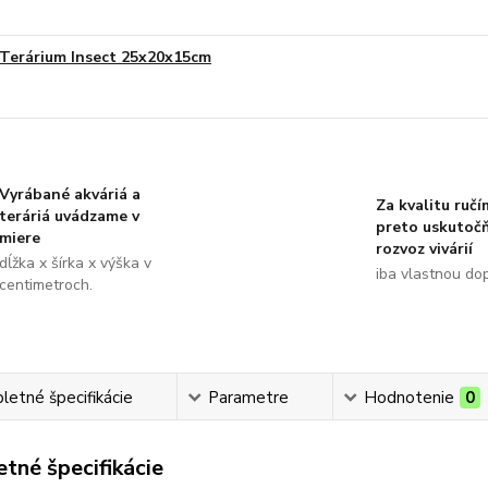
Terárium Insect 25x20x15cm
Vyrábané akváriá a
Za kvalitu ručí
teráriá uvádzame v
preto uskutoč
miere
rozvoz vivárií
dĺžka x šírka x výška v
iba vlastnou do
centimetroch.
etné špecifikácie
Parametre
Hodnotenie
0
tné špecifikácie