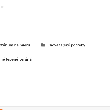
ktárium na mieru
Chovateľské potreby
né lepené teráriá