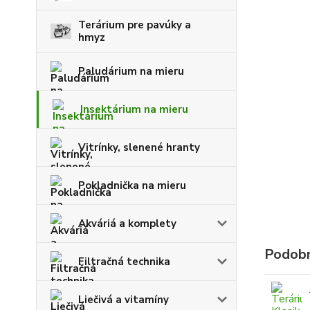
Terárium pre pavúky a
hmyz
Paludárium na mieru
Insektárium na mieru
Vitrínky, slenené hranty
Pokladnička na mieru
Akváriá a komplety
Podobn
Filtračná technika
Liečivá a vitamíny