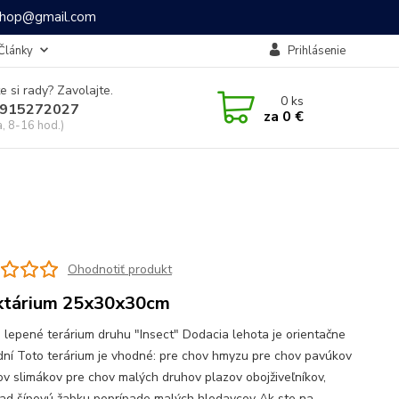
ashop@gmail.com
Články
Prihlásenie
e si rady? Zavolajte.
0
ks
915272027
za
0 €
a, 8-16 hod.)
Ohodnotiť produkt
ktárium 25x30x30cm
 lepené terárium druhu "Insect" Dodacia lehota je orientačne
dní Toto terárium je vhodné: pre chov hmyzu pre chov pavúkov
ov slimákov pre chov malých druhov plazov obojživeľníkov,
lad šípovú žabku poprípade malých hlodavcov Ak ste na