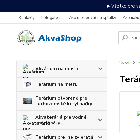
►Všetko pre va
Kontakty
Fotogaléria
Ako nakupovať na splátky
Ako naku
Úvod
I
Akvárium na mieru
Terá
Terárium na mieru
Terárium otvorené pre
suchozemské korytnačky
Akvateráriá pre vodné
korytnačky
Terárium pre iné zvieratá