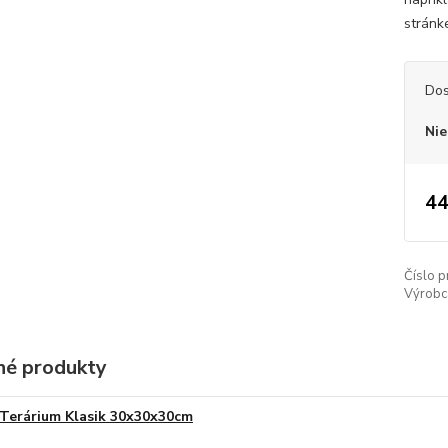
stránk
Dos
Nie
44
Číslo p
Výrobc
é produkty
Terárium Klasik 30x30x30cm