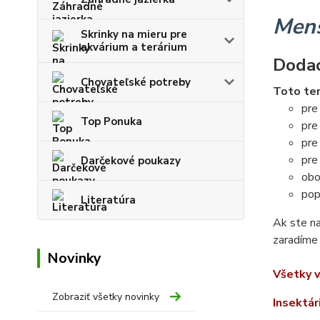
Menš
Skrinky na mieru pre
akvárium a terárium
Dodac
Chovateľské potreby
Toto ter
pre
Top Ponuka
pre
pre
pre
Darčekové poukazy
obo
pop
Literatúra
Ak ste n
zaradíme 
Novinky
Všetky v
Zobraziť všetky novinky
Insektár