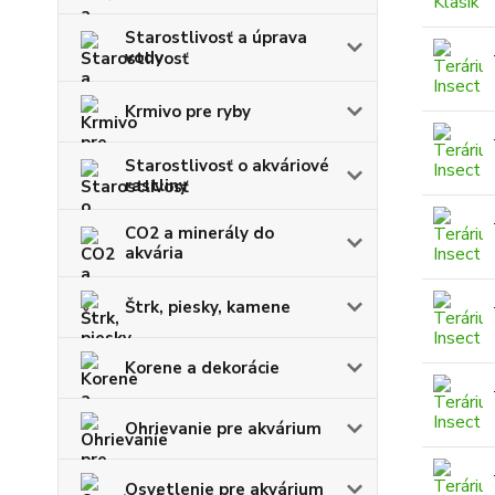
Starostlivosť a úprava
vody
Krmivo pre ryby
Starostlivosť o akváriové
rastliny
CO2 a minerály do
akvária
Štrk, piesky, kamene
Korene a dekorácie
Ohrievanie pre akvárium
Osvetlenie pre akvárium