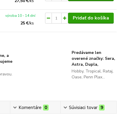
27,50 €
/
ks
výroba 10 - 14 dní
Pridať do košíka
25 €
/
ks
Predávame len
me, a
overené značky: Sera,
ňujeme
Astra, Dupla,
Hobby, Tropical, Rataj,
pravou.
Oase, Penn Plax...
Komentáre
0
Súvisiaci tovar
9