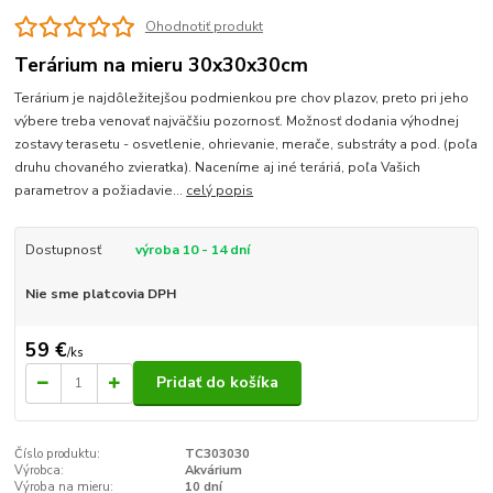
Ohodnotiť produkt
Terárium na mieru 30x30x30cm
Terárium je najdôležitejšou podmienkou pre chov plazov, preto pri jeho
výbere treba venovať najväčšiu pozornosť. Možnosť dodania výhodnej
zostavy terasetu - osvetlenie, ohrievanie, merače, substráty a pod. (poľa
druhu chovaného zvieratka). Naceníme aj iné teráriá, poľa Vašich
parametrov a požiadavie...
celý popis
Dostupnosť
výroba 10 - 14 dní
Nie sme platcovia DPH
59 €
/
ks
Pridať do košíka
Číslo produktu:
TC303030
Výrobca:
Akvárium
Výroba na mieru:
10 dní