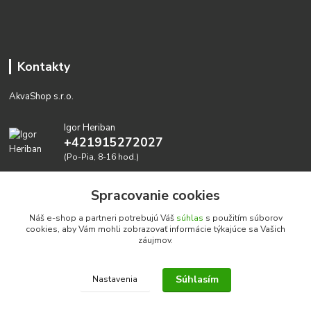
Kontakty
AkvaShop s.r.o.
Igor Heriban
+421915272027
(Po-Pia, 8-16 hod.)
akvashop@gmail.com
Spracovanie cookies
Náš e-shop a partneri potrebujú Váš
súhlas
s použitím súborov
cookies, aby Vám mohli zobrazovať informácie týkajúce sa Vašich
záujmov.
Súhlasím
Nastavenia
Realizujeme prírodné akvária: AkvaShop s.r.o. • IBAN:
SK3911000000002947087849