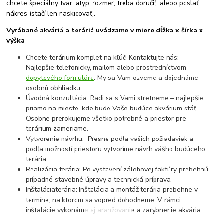
chcete špeciálny tvar, atyp, rozmer, treba doručiť, alebo poslať
nákres (stačí len naskicovať).
Vyrábané akváriá a teráriá uvádzame v miere dĺžka x šírka x
výška
Chcete terárium komplet na kľúč! Kontaktujte nás:
Najlepšie telefonicky, mailom alebo prostredníctvom
dopytového formulára
. My sa Vám ozveme a dojednáme
osobnú obhliadku.
Úvodná konzultácia: Radi sa s Vami stretneme – najlepšie
priamo na mieste, kde bude Vaše budúce akvárium stáť.
Osobne prerokujeme všetko potrebné a priestor pre
terárium zameriame.
Vytvorenie návrhu: Presne podľa vašich požiadaviek a
podľa možností priestoru vytvoríme návrh vášho budúceho
terária.
Realizácia terária: Po vystavení zálohovej faktúry prebehnú
prípadné stavebné úpravy a technická príprava.
Inštaláciaterária: Inštalácia a montáž terária prebehne v
termíne, na ktorom sa vopred dohodneme. V rámci
inštalácie vykonáme aj aranžovanie a zarybnenie akvária.