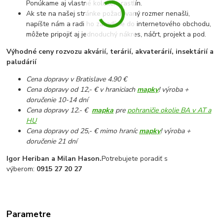
Ponúkame aj vlastné kolekcie rastlín.
Ak ste na našej stránke požadovaný rozmer nenašli,
napíšte nám a radi ho zaradíme do internetového obchodu,
môžete pripojiť aj jednoduchý nákres, náčrt, projekt a pod.
Výhodné ceny rozvozu akvárií, terárií, akvaterárií, insektárií a
paludárií
Cena dopravy v Bratislave 4.90 €
Cena dopravy od 12,- € v hraniciach
mapky
! výroba +
doručenie 10-14 dní
Cena dopravy 12.- €
mapka
pre
pohraničie okolie BA v AT a
HU
Cena dopravy od 25,- € mimo hraníc
mapky
! výroba +
doručenie 21 dní
Igor Heriban a Milan Hason.
Potrebujete poradiť s
výberom:
0915 27 20 27
Parametre