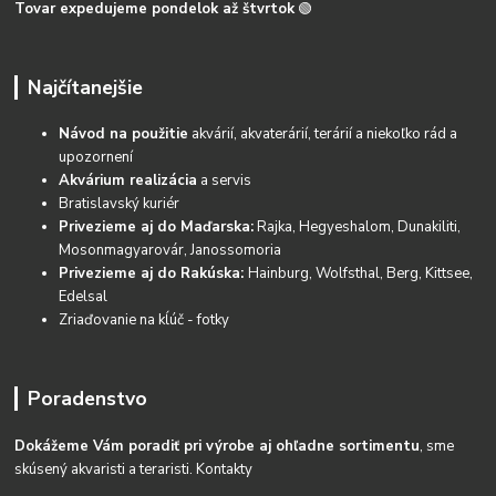
Tovar expedujeme pondelok až štvrtok
🟢
Najčítanejšie
Návod na použitie
akvárií, akvaterárií, terárií a niekoľko rád a
upozornení
Akvárium realizácia
a servis
Bratislavský kuriér
Privezieme aj do Maďarska:
Rajka, Hegyeshalom, Dunakiliti,
Mosonmagyarovár, Janossomoria
Privezieme aj do Rakúska:
Hainburg, Wolfsthal, Berg, Kittsee,
Edelsal
Zriaďovanie na kĺúč - fotky
Poradenstvo
Dokážeme Vám poradiť pri výrobe aj ohľadne sortimentu
, sme
skúsený akvaristi a teraristi.
Kontakty