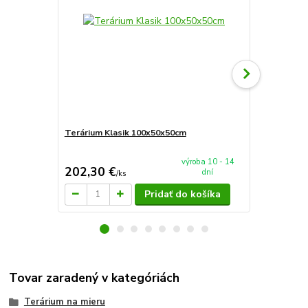
Terárium Klasik 100x50x50cm
Terárium Sp
výroba 10 - 14
202,30 €
90 €
dní
/
ks
/
ks
Pridať do košíka
Tovar zaradený v kategóriách
Terárium na mieru