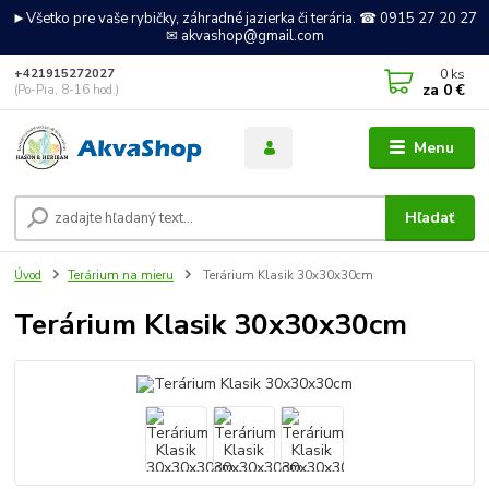
►Všetko pre vaše rybičky, záhradné jazierka či terária. ☎ 0915 27 20 27
✉ akvashop@gmail.com
0
ks
+421915272027
za
0 €
(Po-Pia, 8-16 hod.)
Menu
Hľadať
Úvod
Terárium na mieru
Terárium Klasik 30x30x30cm
Terárium Klasik 30x30x30cm