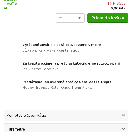
14 % zľava
9,90 €
/
ks
Pridať do košíka
Vyrábané akváriá a teráriá uvádzame v miere
dĺžka x šírka x výška v centimetroch.
Za kvalitu ručíme, a preto uskutočňujeme rozvoz vivárií
iba vlastnou dopravou.
Predávame len overené značky: Sera, Astra, Dupla,
Hobby, Tropical, Rataj, Oase, Penn Plax...
Kompletné špecifikácie
Parametre