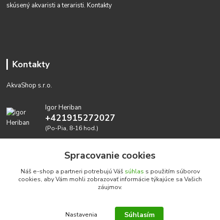
skúsený akvaristi a teraristi.
Kontakty
Kontakty
AkvaShop s.r.o.
Igor Heriban
+421915272027
(Po-Pia, 8-16 hod.)
akvashop@gmail.com
Spracovanie cookies
Náš e-shop a partneri potrebujú Váš
súhlas
s použitím súborov
cookies, aby Vám mohli zobrazovať informácie týkajúce sa Vašich
záujmov.
Súhlasím
Nastavenia
Realizujeme prírodné akvária: AkvaShop s.r.o. • IBAN: