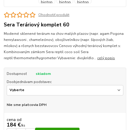
Ohodnotiť produkt
Sera Teráriový komplet 60
Moderné sklenené terárum na chov malých plazov (napr. agam Pogona
henrylawsoni , chameleónov), obojživelníkov (napr. šípových žiab,
mlokov) a rôznych bezstavovcov Cenovo výhodný teráriový komplet s:
Kombinovaným zámkom Sera reptil coco soil Sera
reptil thermometer/hygrometer Vybavenie: dvojkrídlo...
celý popis
Dostupnosť
skladom
Doobjednávam podstavec
Nie sme platcovia DPH
cena od
184 €
/
ks