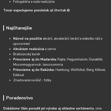
Fotogaléria a naše realizácie
Tovar expedujeme pondelok až štvrtok
🟢
Najčítanejšie
Návod na použitie
akvárií, akvaterárií, terárií a niekoľko rád a
upozornení
Akvárium realizácia
a servis
Bratislavský kuriér
Privezieme aj do Maďarska:
Rajka, Hegyeshalom, Dunakiliti,
Mosonmagyarovár, Janossomoria
Privezieme aj do Rakúska:
Hainburg, Wolfsthal, Berg, Kittsee,
Edelsal
Zriaďovanie na kĺúč - fotky
Poradenstvo
Dokážeme Vám poradiť pri výrobe aj ohľadne sortimentu
, sme