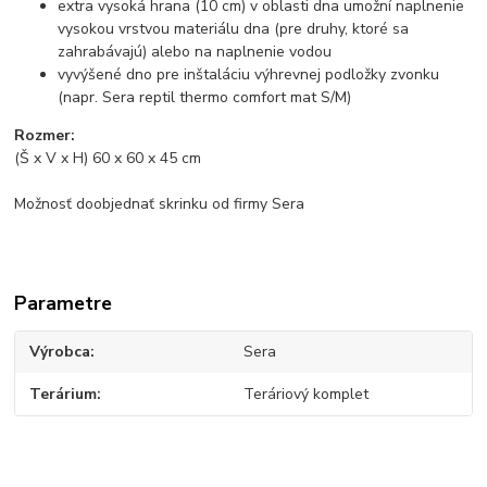
extra vysoká hrana (10 cm) v oblasti dna umožní naplnenie
vysokou vrstvou materiálu dna (pre druhy, ktoré sa
zahrabávajú) alebo na naplnenie vodou
vyvýšené dno pre inštaláciu výhrevnej podložky zvonku
(napr. Sera reptil thermo comfort mat S/M)
Rozmer:
(Š x V x H) 60 x 60 x 45 cm
Možnosť doobjednať skrinku od firmy Sera
Parametre
Výrobca
Sera
Terárium
Teráriový komplet