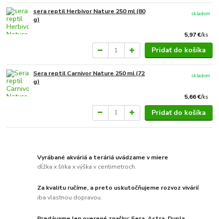
sera reptil Herbivor Nature 250 ml (80
skladom
g)
5,97 €
/
ks
Pridať do košíka
Sera reptil Carnivor Nature 250 ml (72
skladom
g)
5,66 €
/
ks
Pridať do košíka
Vyrábané akváriá a teráriá uvádzame v miere
dĺžka x šírka x výška v centimetroch.
Za kvalitu ručíme, a preto uskutočňujeme rozvoz vivárií
iba vlastnou dopravou.
Predávame len overené značky: Sera, Astra, Dupla,