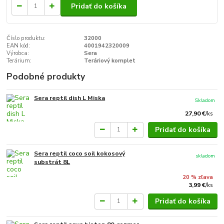
Pridať do košíka
Číslo produktu:
32000
EAN kód:
4001942320009
Výrobca:
Sera
Terárium:
Teráriový komplet
Podobné produkty
Sera reptil dish L Miska
Skladom
27,90 €
/
ks
Pridať do košíka
Sera reptil coco soil kokosový
skladom
substrát 8L
20 % zľava
3,99 €
/
ks
Pridať do košíka