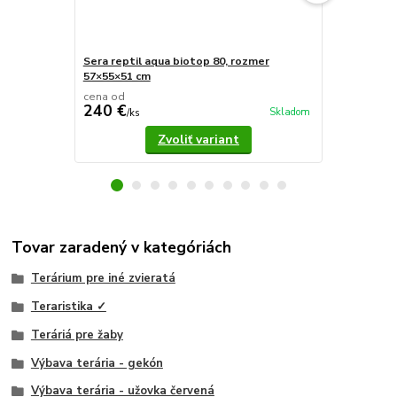
Sera reptil aqua biotop 80, rozmer
Sera reptil 
57×55×51 cm
cena od
240 €
27,90 €
Skladom
/
ks
/
k
Zvoliť variant
Tovar zaradený v kategóriách
Terárium pre iné zvieratá
Teraristika ✓
Teráriá pre žaby
Výbava terária - gekón
Výbava terária - užovka červená