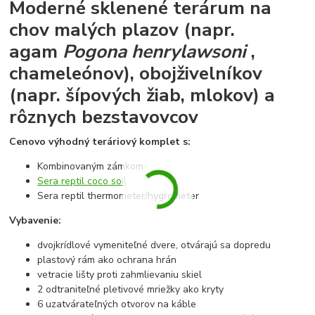
Moderné sklenené terárum na
chov malých plazov (napr.
agam
Pogona henrylawsoni
,
chameleónov), obojživelníkov
(napr. šípových žiab, mlokov) a
rôznych bezstavovcov
Cenovo výhodný teráriový komplet s:
Kombinovaným zámkom
Sera reptil coco soil
Sera reptil
thermometer/hygrometer
Vybavenie:
dvojkrídlové vymeniteľné dvere, otvárajú sa dopredu
plastový rám ako ochrana hrán
vetracie lišty proti zahmlievaniu skiel
2 odtraniteľné pletivové mriežky ako kryty
6 uzatvárateľných otvorov na káble