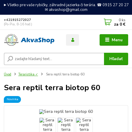
►Všetko pre vaše rybičky, záhradné jazierka či terária. ☎ 0915 27 20 27
✉ akvashop@gmail.com
0
ks
+421915272027
za
0 €
(Po-Pia, 8-16 hod.)
Menu
Hľadať
Úvod
Teraristika ✓
Sera reptil terra biotop 60
Sera reptil terra biotop 60
Novinka