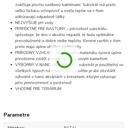
zväčšuje plochu osídlenú baktériami. Substrát má preto
veľkú čistiacu schopnosť a oveľa lepšie sa v ňom
odbúravajú odpadové látky
NEZVYŠUJE pH vody
PERFEKTNÉ PRE RASTLINY – pórovitosť substrátu
spôsobuje, že dno v akváriu nepadá. Je teda optimálne
prevzdušnené a dobre vedie teplotu. Korene rastlín v ňom
preto majú úplne ideálne podmienky.
PRÍRODNÝ VZHĽAD - hnedá farbu materiálu vyzerá úplne
prirodzene zvlášť v kombinácii s lávovým kameňom.
VÝBORNÝ V NANO AKVÁRIÁCH – substrát je použiteľný vo
všetkých typoch nádržiach. Jeho využitie je ale obzvlášť
výhodné v nano akváriách s krevetami, ktorým vyhovuje
jeho jemnozrnnosť a poréznosť.
VHODNÉ PRE TERÁRIUM
Parametre
Výrobca
RATAJ