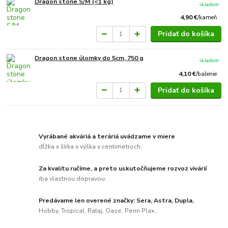
Dragon stone S/M (<1 kg)
skladom
4,90 €
/
kameň
Pridať do košíka
Dragon stone úlomky do 5cm, 750 g
skladom
4,10 €
/
balenie
Pridať do košíka
Vyrábané akváriá a teráriá uvádzame v miere
dĺžka x šírka x výška v centimetroch.
Za kvalitu ručíme, a preto uskutočňujeme rozvoz vivárií
iba vlastnou dopravou.
Predávame len overené značky: Sera, Astra, Dupla,
Hobby, Tropical, Rataj, Oase, Penn Plax...