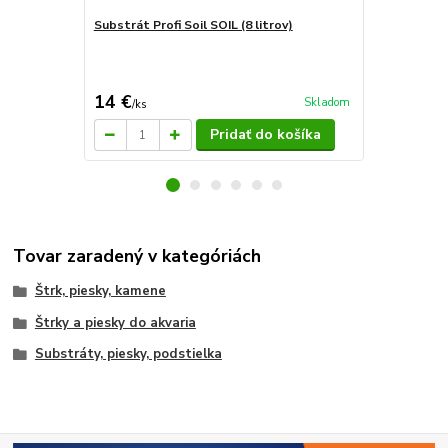
Substrát Profi Soil SOIL (8 litrov)
Prísavky pre
14 €
8,50 €
Skladom
/
ks
/
ks
Pridať do košíka
Tovar zaradený v kategóriách
Štrk, piesky, kamene
Štrky a piesky do akvaria
Substráty, piesky, podstielka