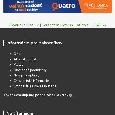
Akvaria
|
SERA CZ
|
Teraristika
|
Jewish
|
Jazierka
|
SERA SK
Informácie pre zákazníkov
O nás
Ako nakupovať
Platby
Obchodné podmienky
Nákup na splátky
Chovateľské informácie
Fotogaléria a naše realizácie
Tovar expedujeme pondelok až štvrtok
🟢
Najčítanejšie