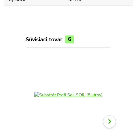
Súvisiaci tovar
6
Novinka