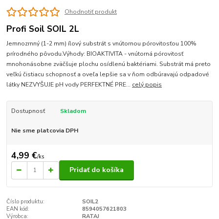
Ohodnotiť produkt
Profi Soil SOIL 2L
Jemnozrnný (1-2 mm) ílový substrát s vnútornou pórovitosťou 100%
prírodného pôvodu.Výhody: BIOAKTIVITA - vnútorná pórovitosť
mnohonásobne zväčšuje plochu osídlenú baktériami. Substrát má preto
veľkú čistiacu schopnosť a oveľa lepšie sa v ňom odbúravajú odpadové
látky NEZVYŠUJE pH vody PERFEKTNÉ PRE...
celý popis
Dostupnosť
Skladom
Nie sme platcovia DPH
4,99 €
/
ks
Pridať do košíka
Číslo produktu:
SOIL2
EAN kód:
8594057621803
Výrobca:
RATAJ