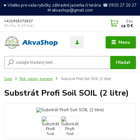
►Všetko pre vaše rybičky, záhradné jazierka či terária. ☎ 0915 27 20 27
✉ akvashop@gmail.com
0
ks
+421915272027
za
0 €
(Po-Pia, 8-16 hod.)
Menu
Hľadať
Úvod
Štrk, piesky, kamene
Substrát Profi Soil SOIL (2 litre)
Substrát Profi Soil SOIL (2 litre)