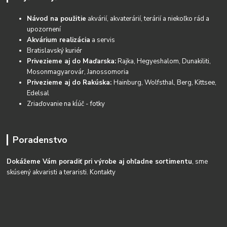
Návod na použitie
akvárií, akvaterárií, terárií a niekoľko rád a
upozornení
Akvárium realizácia
a servis
Bratislavský kuriér
Privezieme aj do Maďarska:
Rajka, Hegyeshalom, Dunakiliti,
Mosonmagyarovár, Janossomoria
Privezieme aj do Rakúska:
Hainburg, Wolfsthal, Berg, Kittsee,
Edelsal
Zriaďovanie na kĺúč - fotky
Poradenstvo
Dokážeme Vám poradiť pri výrobe aj ohľadne sortimentu
, sme
skúsený akvaristi a teraristi.
Kontakty