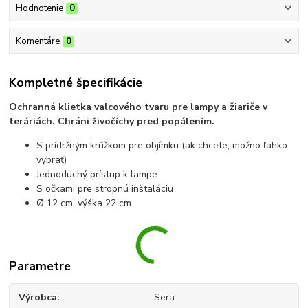
Hodnotenie
0
Komentáre
0
Kompletné špecifikácie
Ochranná klietka valcového tvaru pre lampy a žiariče v
teráriách. Chráni živočíchy pred popálením.
S prídržným krúžkom pre objímku (ak chcete, možno ľahko
vybrať)
Jednoduchý prístup k lampe
S očkami pre stropnú inštaláciu
Ø 12 cm, výška 22 cm
Parametre
Výrobca
Sera