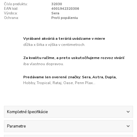
Číslo produktu:
32030
EAN kód:
4001942320306
Výrobca:
Sera
Ochrana:
Proti popáleniu
Vyrábané akváriá a teráriá uvádzame v miere
dĺžka x šírka x výška v centimetroch.
Za kvalitu ručíme, a preto uskutočňujeme rozvoz vivárií
iba vlastnou dopravou.
Predávame len overené značky: Sera, Astra, Dupla,
Hobby, Tropical, Rataj, Oase, Penn Plax...
Kompletné špecifikácie
Parametre