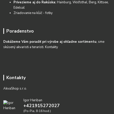
Privezieme aj do Rakúska:
Hainburg, Wolfsthal, Berg, Kittsee,
Edelsal
Zriaďovanie na kĺúč - fotky
Poradenstvo
Dokážeme Vám poradiť pri výrobe aj ohľadne sortimentu
, sme
skúsený akvaristi a teraristi.
Kontakty
Kontakty
AkvaShop s.r.o.
Igor Heriban
+421915272027
(Po-Pia, 8-16 hod.)