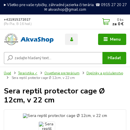
►Všetko pre vaše rybičky, záhradné jazierka či terária. ☎ 0915 27 20 27
✉ akvashop@gmail.com
0
ks
+421915272027
za
0 €
(Po-Pia, 8-16 hod.)
Menu
Hľadať
Úvod
Teraristika ✓
Osvetlenie pre terárium
Doplnky a príslušenstvo
Sera reptil protector cage Ø 12cm, v 22 cm
Sera reptil protector cage Ø
12cm, v 22 cm