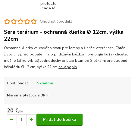
Ohodnotiť produkt
Sera terárium - ochranná klietka Ø 12cm, výška
22cm
Ochranná klietka valcového tvaru pre lampy a žiariče v teráriách. Chráni
živočíchy pred popálením. S prídržným krúžkom pre objímku (ak chcete,
možno ľahko vybrať) Jednoduchý prístup k lampe S očkami pre stropnú
inštaláciu Ø 12 cm, výška 22 cm
celý popis
Dostupnosť
Skladom
Nie sme platcovia DPH
20 €
/
ks
Pridať do košíka