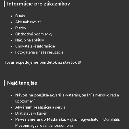
Informácie pre zákazníkov
O nás
Ako nakupovať
Platby
Obchodné podmienky
Nákup na splátky
Chovateľské informácie
Fotogaléria a naše realizácie
Tovar expedujeme pondelok až štvrtok
🟢
Najčítanejšie
Návod na použitie
akvárií, akvaterárií, terárií a niekoľko rád a
upozornení
Akvárium realizácia
a servis
Bratislavský kuriér
Privezieme aj do Maďarska:
Rajka, Hegyeshalom, Dunakiliti,
Mosonmagyarovár, Janossomoria