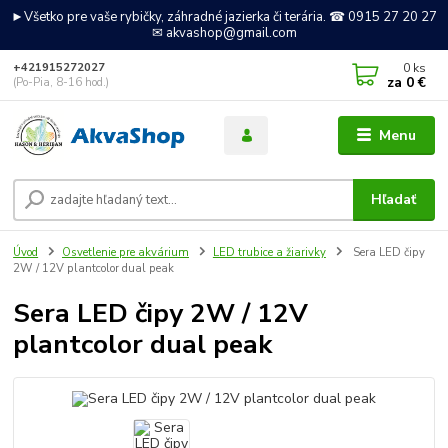
►Všetko pre vaše rybičky, záhradné jazierka či terária. ☎ 0915 27 20 27
✉ akvashop@gmail.com
0
ks
+421915272027
za
0 €
(Po-Pia, 8-16 hod.)
Menu
Hľadať
Úvod
Osvetlenie pre akvárium
LED trubice a žiarivky
Sera LED čipy
2W / 12V plantcolor dual peak
Sera LED čipy 2W / 12V
plantcolor dual peak