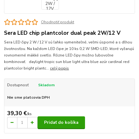
Ohodnotiť produkt
Sera LED chip plantcolor dual peak 2W/12 V
Sera LED čipy 2 W / 12 V sú ľahko vymeniteľné, veľmi úsporné a s dlhou
životnosťou. Na každom LED čipe je 10 ks 0,2 W SMD-LED, ktoré vyžarujú
rovnomerné mäkké svetlo. Rôzne LED čipy možno ľubovoľne
kombinovať. daylight tropic sun blue light ultra blue azúr cardinal red
plantcolor bright plantc...
celý popis
Dostupnosť
Skladom
Nie sme platcovia DPH
39,30 €
/
ks
Pridať do košíka