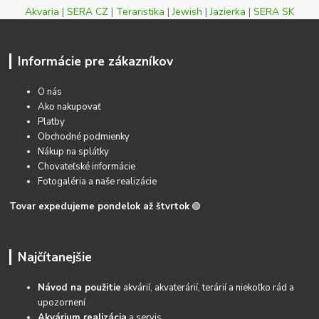
Akvaria
|
SERA CZ
|
Teraristika
|
Jewish
|
Jazierka
|
SERA SK
Informácie pre zákazníkov
O nás
Ako nakupovať
Platby
Obchodné podmienky
Nákup na splátky
Chovateľské informácie
Fotogaléria a naše realizácie
Tovar expedujeme pondelok až štvrtok
🟢
Najčítanejšie
Návod na použitie
akvárií, akvaterárií, terárií a niekoľko rád a
upozornení
Akvárium realizácia
a servis