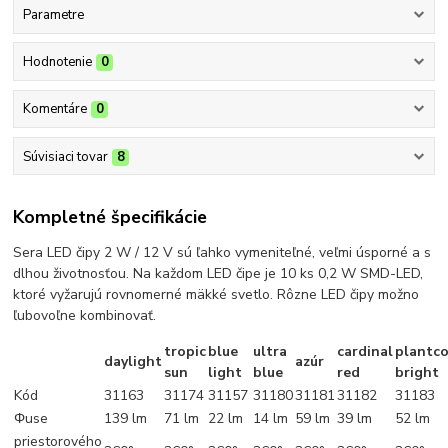
Parametre
Hodnotenie
0
Komentáre
0
Súvisiaci tovar
8
Kompletné špecifikácie
Sera LED čipy 2 W / 12 V sú ľahko vymeniteľné, veľmi úsporné a s
dlhou životnosťou. Na každom LED čipe je 10 ks 0,2 W SMD-LED,
ktoré vyžarujú rovnomerné mäkké svetlo. Rôzne LED čipy možno
ľubovoľne kombinovať.
tropic
blue
ultra
cardinal
plantco
daylight
azúr
sun
light
blue
red
bright
Kód
31163
31174
31157
31180
31181
31182
31183
Φuse
139 lm
71 lm
22 lm
14 lm
59 lm
39 lm
52 lm
priestorového