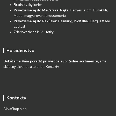
Bratislavský kuriér
Privezieme aj do Maďarska:
Rajka, Hegyeshalom, Dunakiliti,
Mosonmagyarovár, Janossomoria
Privezieme aj do Rakúska:
Hainburg, Wolfsthal, Berg, Kittsee,
Edelsal
Zriaďovanie na kĺúč - fotky
Poradenstvo
Dokážeme Vám poradiť pri výrobe aj ohľadne sortimentu
, sme
skúsený akvaristi a teraristi.
Kontakty
Kontakty
AkvaShop s.r.o.