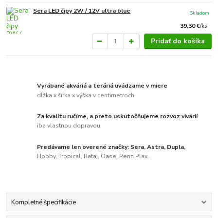
Sera LED čipy 2W / 12V ultra blue
Skladom
39,30 €
/
ks
Pridať do košíka
Vyrábané akváriá a teráriá uvádzame v miere
dĺžka x šírka x výška v centimetroch.
Za kvalitu ručíme, a preto uskutočňujeme rozvoz vivárií
iba vlastnou dopravou.
Predávame len overené značky: Sera, Astra, Dupla,
Hobby, Tropical, Rataj, Oase, Penn Plax...
Kompletné špecifikácie