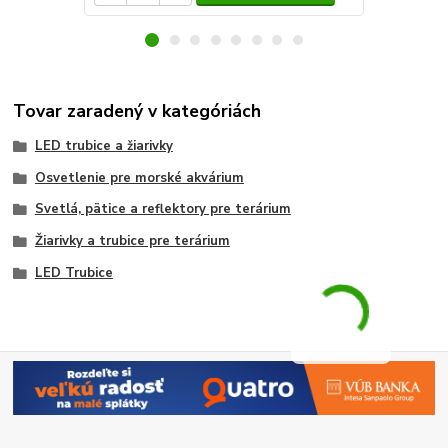
Tovar zaradený v kategóriách
LED trubice a žiarivky
Osvetlenie pre morské akvárium
Svetlá, pätice a reflektory pre terárium
Žiarivky a trubice pre terárium
LED Trubice