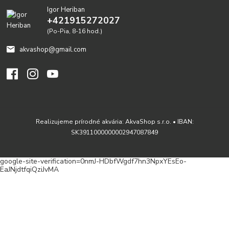
Igor Heriban
+421915272027
(Po-Pia, 8-16 hod.)
akvashop@gmail.com
Realizujeme prírodné akvária: AkvaShop s.r.o. • IBAN:
SK3911000000002947087849
google-site-verification=0nmJ-HDbfWgdf7hn3NpxYEsEo-
EaJNjdtfqiQziJvMA