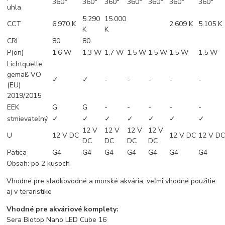
360°
360°
360°
360°
360°
360°
360°
uhla
5.290
15.000
CCT
6.970 K
2.609 K
5.105 K
K
K
CRI
80
80
P(on)
1,6 W
1,3 W
1,7 W
1,5 W
1,5 W
1,5 W
1,5 W
Lichtquelle
gemäß VO
✓
✓
-
-
-
-
-
(EU)
2019/2015
EEK
G
G
-
-
-
-
-
stmievateľný
✓
✓
✓
✓
✓
✓
✓
12 V
12 V
12 V
12 V
U
12 V DC
12 V DC
12 V D
DC
DC
DC
DC
Pätica
G4
G4
G4
G4
G4
G4
G4
Obsah: po 2 kusoch
Vhodné pre sladkovodné a morské akvária, veľmi vhodné použitie
aj v teraristike
Vhodné pre akváriové komplety:
Sera Biotop Nano LED Cube 16