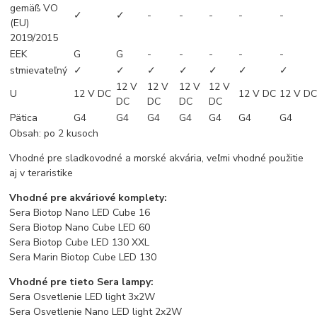
gemäß VO
✓
✓
-
-
-
-
-
(EU)
2019/2015
EEK
G
G
-
-
-
-
-
stmievateľný
✓
✓
✓
✓
✓
✓
✓
12 V
12 V
12 V
12 V
U
12 V DC
12 V DC
12 V D
DC
DC
DC
DC
Pätica
G4
G4
G4
G4
G4
G4
G4
Obsah: po 2 kusoch
Vhodné pre sladkovodné a morské akvária, veľmi vhodné použitie
aj v teraristike
Vhodné pre akváriové komplety:
Sera Biotop Nano LED Cube 16
Sera Biotop Nano Cube LED 60
Sera Biotop Cube LED 130 XXL
Sera Marin Biotop Cube LED 130
Vhodné pre tieto Sera lampy:
Sera Osvetlenie LED light 3x2W
Sera Osvetlenie Nano LED light 2x2W