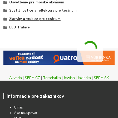
Osvetlenie pre morské akvárium
Svetlá, pätice a reflektory pre terárium
Žiarivky a trubice pre terárium
LED Trubice
Akvaria
|
SERA CZ
|
Teraristika
|
Jewish
|
Jazierka
|
SERA SK
Informácie pre zákazníkov
O nás
Ako nakupovať