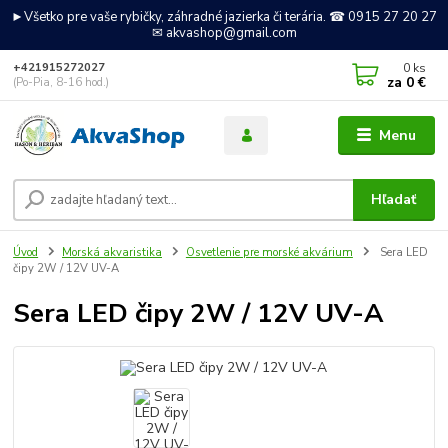
►Všetko pre vaše rybičky, záhradné jazierka či terária. ☎ 0915 27 20 27
✉ akvashop@gmail.com
0
ks
+421915272027
za
0 €
(Po-Pia, 8-16 hod.)
Menu
Hľadať
Úvod
Morská akvaristika
Osvetlenie pre morské akvárium
Sera LED
čipy 2W / 12V UV-A
Sera LED čipy 2W / 12V UV-A