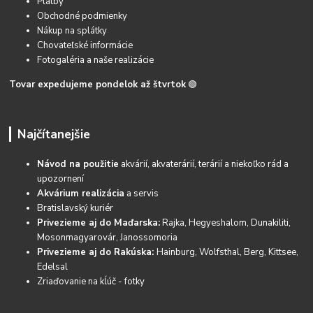
Platby
Obchodné podmienky
Nákup na splátky
Chovateľské informácie
Fotogaléria a naše realizácie
Tovar expedujeme pondelok až štvrtok
🟢
Najčítanejšie
Návod na použitie
akvárií, akvaterárií, terárií a niekoľko rád a
upozornení
Akvárium realizácia
a servis
Bratislavský kuriér
Privezieme aj do Maďarska:
Rajka, Hegyeshalom, Dunakiliti,
Mosonmagyarovár, Janossomoria
Privezieme aj do Rakúska:
Hainburg, Wolfsthal, Berg, Kittsee,
Edelsal
Zriaďovanie na kĺúč - fotky