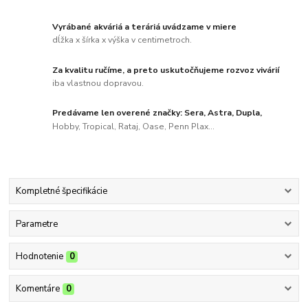
Vyrábané akváriá a teráriá uvádzame v miere
dĺžka x šírka x výška v centimetroch.
Za kvalitu ručíme, a preto uskutočňujeme rozvoz vivárií
iba vlastnou dopravou.
Predávame len overené značky: Sera, Astra, Dupla,
Hobby, Tropical, Rataj, Oase, Penn Plax...
Kompletné špecifikácie
Parametre
Hodnotenie
0
Komentáre
0