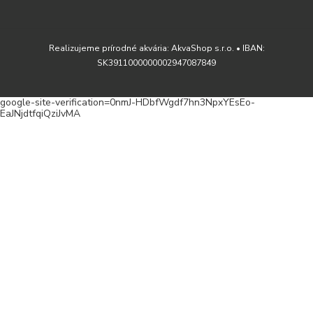
Realizujeme prírodné akvária: AkvaShop s.r.o. • IBAN:
SK3911000000002947087849
google-site-verification=0nmJ-HDbfWgdf7hn3NpxYEsEo-
EaJNjdtfqiQziJvMA