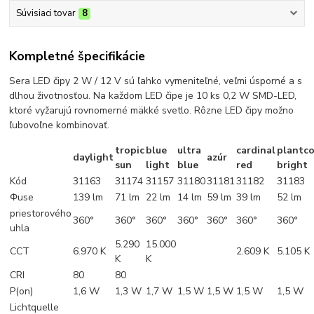
Súvisiaci tovar
8
Kompletné špecifikácie
Sera LED čipy 2 W / 12 V sú ľahko vymeniteľné, veľmi úsporné a s
dlhou životnosťou. Na každom LED čipe je 10 ks 0,2 W SMD-LED,
ktoré vyžarujú rovnomerné mäkké svetlo. Rôzne LED čipy možno
ľubovoľne kombinovať.
tropic
blue
ultra
cardinal
plantco
daylight
azúr
sun
light
blue
red
bright
Kód
31163
31174
31157
31180
31181
31182
31183
Φuse
139 lm
71 lm
22 lm
14 lm
59 lm
39 lm
52 lm
priestorového
360°
360°
360°
360°
360°
360°
360°
uhla
5.290
15.000
CCT
6.970 K
2.609 K
5.105 K
K
K
CRI
80
80
P(on)
1,6 W
1,3 W
1,7 W
1,5 W
1,5 W
1,5 W
1,5 W
Lichtquelle