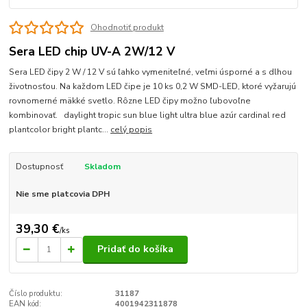
Ohodnotiť produkt
Sera LED chip UV-A 2W/12 V
Sera LED čipy 2 W / 12 V sú ľahko vymeniteľné, veľmi úsporné a s dlhou
životnosťou. Na každom LED čipe je 10 ks 0,2 W SMD-LED, ktoré vyžarujú
rovnomerné mäkké svetlo. Rôzne LED čipy možno ľubovoľne
kombinovať. daylight tropic sun blue light ultra blue azúr cardinal red
plantcolor bright plantc...
celý popis
Dostupnosť
Skladom
Nie sme platcovia DPH
39,30 €
/
ks
Pridať do košíka
Číslo produktu:
31187
EAN kód:
4001942311878