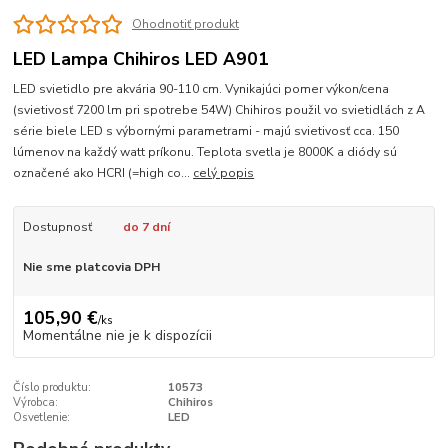
Ohodnotiť produkt
LED Lampa Chihiros LED A901
LED svietidlo pre akvária 90-110 cm. Vynikajúci pomer výkon/cena
(svietivosť 7200 lm pri spotrebe 54W) Chihiros použil vo svietidlách z A
série biele LED s výbornými parametrami - majú svietivosť cca. 150
lúmenov na každý watt príkonu. Teplota svetla je 8000K a diódy sú
označené ako HCRI (=high co...
celý popis
Dostupnosť
do 7 dní
Nie sme platcovia DPH
105,90 €
/
ks
Momentálne nie je k dispozícii
Číslo produktu:
10573
Výrobca:
Chihiros
Osvetlenie:
LED