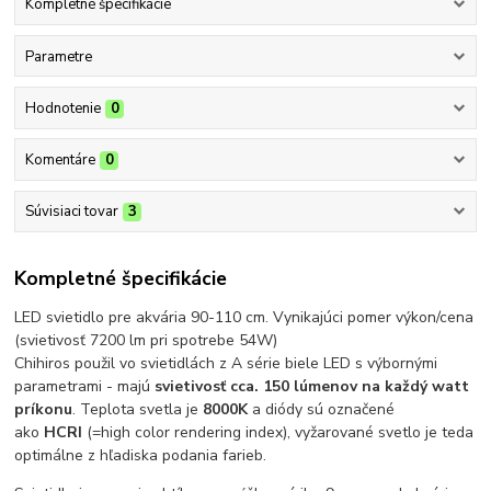
Kompletné špecifikácie
Parametre
Hodnotenie
0
Komentáre
0
Súvisiaci tovar
3
Kompletné špecifikácie
LED svietidlo pre akvária 90-110 cm. Vynikajúci pomer výkon/cena
(svietivosť 7200 lm pri spotrebe 54W)
Chihiros použil vo svietidlách z A série biele LED s výbornými
parametrami - majú
svietivosť cca. 150 lúmenov na každý watt
príkonu
. Teplota svetla je
8000K
a diódy sú označené
ako
HCRI
(=high color rendering index), vyžarované svetlo je teda
optimálne z hľadiska podania farieb.