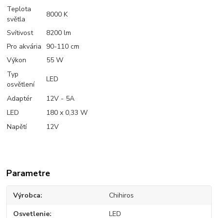
Teplota
8000 K
světla
Svítivost
8200 lm
Pro akvária
90-110 cm
Výkon
55 W
Typ
LED
osvětlení
Adaptér
12V - 5A
LED
180 x 0,33 W
Napětí
12V
Parametre
Výrobca
Chihiros
Osvetlenie
LED