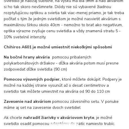
Svietidlo je naozaj subtílne, na výšku má iba 9mm a nad akváriom
si ho tak skoro nevšimnete. Diódy nie sú vybavené žiadnou
rozptyľujúcou optikou a svietia tak viac-menej priamo, je tak treba
počítať s tým že jedným svietidlom je možné nasvietiť akvárium s
maximálnou šírkou okolo 40cm - nemožno to brať ako negatívum,
optika výrazne zvyšuje cenu svietidla a vždy znamená stratu 5 -
10% svetelné intenzity.
Chihiros A601 je možné umiestniť niekoľkými spôsobmi
Na bočné hrany akvária
pomocou pribalených
polykarbonátových držiakov - dĺžka akvária potom musí presne
zodpovedať dĺžke svietidla (90 cm)
Pomocou výsuvných podpier,
ktoré môžete dokúpiť. Podpery je
možné na každej strane vysunúť až o desať centimetrov a
svietidlo tak môžete umiestniť na akvária od 90 do 110 cm
Zavesenie nad akváriom
pomocou závesného setu. V ponuke
máme aj set na zavesenie dvoch svietidiel
Ak chcete
nahradiť žiarivky v akváriovom kryte
, je možné
svietidlo osadiť pomocou adaptérov do pätíc namiesto trubíc.