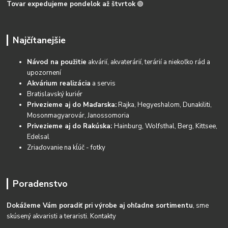
Tovar expedujeme pondelok až štvrtok
🟢
Najčítanejšie
Návod na použitie
akvárií, akvaterárií, terárií a niekoľko rád a
upozornení
Akvárium realizácia
a servis
Bratislavský kuriér
Privezieme aj do Maďarska:
Rajka, Hegyeshalom, Dunakiliti,
Mosonmagyarovár, Janossomoria
Privezieme aj do Rakúska:
Hainburg, Wolfsthal, Berg, Kittsee,
Edelsal
Zriaďovanie na kĺúč - fotky
Poradenstvo
Dokážeme Vám poradiť pri výrobe aj ohľadne sortimentu
, sme
skúsený akvaristi a teraristi.
Kontakty