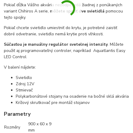
Pokiaľ dĺžka Vášho akvária nezodpovedá žiadnej z ponúkaných
variant Chihiros A serie,
môžete spojiť dve svietidlá
pomocou
tejto spojky.
Pokiaľ chcete svietidlo umiestniť do krytu, je potrebné zaistiť
dobré odvetranie, svietidlo nemá krytie proti vlhkosti.
Súčasťou je manuálny regulátor svetelnej intenzity
. Môžete
použiť aj programovateľný controler, napríklad Aquatlantis Easy
LED Control
V balení nájdete:
Svietidlo
Zdroj 12V
Stmievač
Polykarbonátové stojany na osadenie na bočné sklá akvária
Krížový skrutkovač pre montáž stojanov
Parametry
900 x 60 x 9
Rozměry
mm