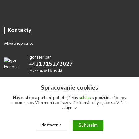
Kontakty
AkvaShop s.r.o.
Igor Heriban
+421915272027
(Po-Pia, 8-16 hod.)
akvashop@gmail.com
Spracovanie cookies
Náš e-shop a partneri potrebujú Váš
súhlas
s použitím súborov
cookies, aby Vám mohli zobrazovať informácie týkajúce sa Vašich
záujmov.
Súhlasím
Nastavenia
Realizujeme prírodné akvária: AkvaShop s.r.o. • IBAN:
SK3911000000002947087849