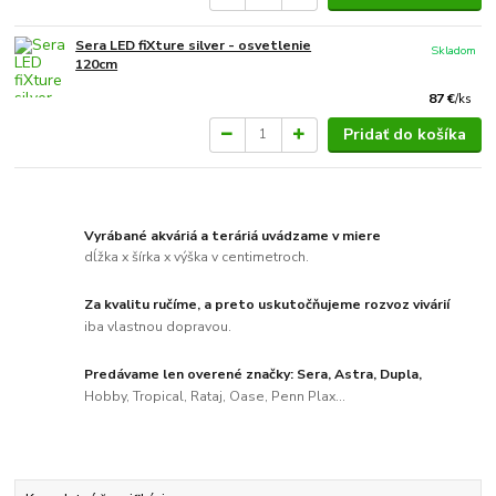
Sera LED fiXture silver - osvetlenie
Skladom
120cm
87 €
/
ks
Pridať do košíka
Vyrábané akváriá a teráriá uvádzame v miere
dĺžka x šírka x výška v centimetroch.
Za kvalitu ručíme, a preto uskutočňujeme rozvoz vivárií
iba vlastnou dopravou.
Predávame len overené značky: Sera, Astra, Dupla,
Hobby, Tropical, Rataj, Oase, Penn Plax...