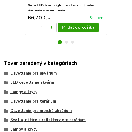
Sera LED Moonlight zostava nočného
Osvetlenie 
riadenia a osvetlenia
66,70 €
74 €
Skladom
/
ks
/
ks
Pridať do košíka
Tovar zaradený v kategóriách
Osvetlenie pre akvárium
LED osvetlenie akvária
Lampy a kryty
Osvetlenie pre terárium
Osvetlenie pre morské akvárium
Svetlá, pätice a reflektory pre terárium
Lampy a kryty