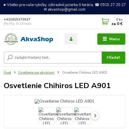
►Všetko pre vaše rybičky, záhradné jazierka či terária. ☎ 0915 27 20 27
✉ akvashop@gmail.com
0
ks
+421915272027
za
0 €
(Po-Pia, 8-16 hod.)
Menu
Hľadať
Úvod
Osvetlenie pre akvárium
Osvetlenie Chihiros LED A901
Osvetlenie Chihiros LED A901