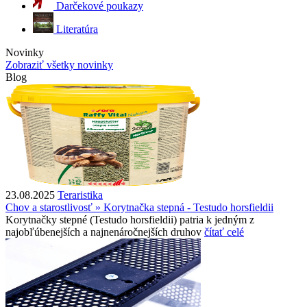
Darčekové poukazy
Literatúra
Novinky
Zobraziť všetky novinky
Blog
23.08.2025
Teraristika
Chov a starostlivosť » Korytnačka stepná - Testudo horsfieldii
Korytnačky stepné (Testudo horsfieldii) patria k jedným z
najobľúbenejších a najnenáročnejších druhov
čítať celé