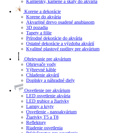
Kamienky, kamene a skaly do akvária
Korene a dekorácie
Korene do akvária
Akvarijné drevo osadené anubiasom
3D pozadia
Tapety a fólie
Prírodné dekorácie do akvária
Ostatné dekorácie a výzdoba akvárií
Kvalitné plastové rastliny pre akvárium
Ohrievanie pre akvárium
Ohrievače vody
Výhrevné káble
Chladenie akvárií
Doplnky a náhradné diely
Osvetlenie pre akvárium
LED osvetlenie akvária
LED trubice a žiarivky
Lampy a kryty
Osvetlenie - nanoakvárium
Žiarivky T5 a T8
Reflektory
Riadenie osvetlenia