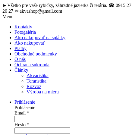
►Všetko pre vaše rybičky, záhradné jazierka či terária. ☎ 0915 27
20 27 ✉ akvashop@gmail.com
Menu
Kontakty
Fotogaléria
Ako nakupovať na splátky
Ako nakupovať
Platby
Obchodné podmienky
O nás
Ochrana súkromia
Články
Akvaristika
Teraristika
Rozvoz
Výroba na mieru
Prihlásenie
Prihlásenie
Email
*
Heslo
*