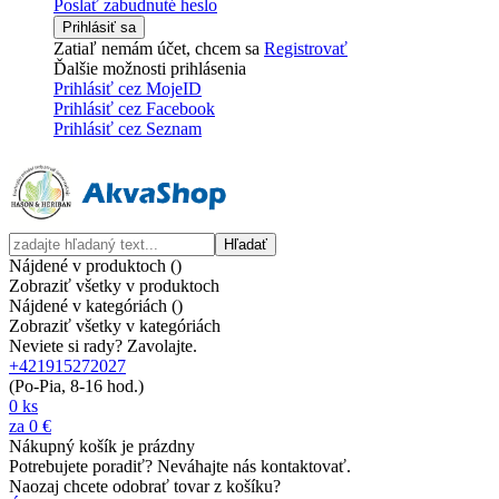
Poslať zabudnuté heslo
Prihlásiť sa
Zatiaľ nemám účet, chcem sa
Registrovať
Ďalšie možnosti prihlásenia
Prihlásiť cez MojeID
Prihlásiť cez Facebook
Prihlásiť cez Seznam
Hľadať
Nájdené v produktoch (
)
Zobraziť všetky v produktoch
Nájdené v kategóriách (
)
Zobraziť všetky v kategóriách
Neviete si rady? Zavolajte.
+421915272027
(Po-Pia, 8-16 hod.)
0
ks
za
0 €
Nákupný košík je prázdny
Potrebujete poradiť? Neváhajte nás kontaktovať.
Naozaj chcete odobrať tovar z košíku?