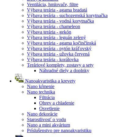
Ventilácia, hmlovače, filtre
Výbava terária - agama bradatá
Výbava terária - suchozemská korytnačka
Výbava terária - vodná korytnačka
Výbava terária - chameleon
Výbava terária - gekón
Výbava terária - leguán zelený
Výbava terária - agama kočinčínská
Výbava terária - pytón kráľovský
Výbava terária - užovka červená
Výbava terária - korálovka
Teráriové komplety, zostavy a sety
Náhradné diely a doplnky
Nanoakvaristika a krevety
Nano kŕmenie
Nano technika
Filtrácia
Ohrev a chladenie
Osvetlenie
Nano dekorácie
Starostlivosť o vodu
Nano a mini akvárium
Príslušenstvo pre nanoakvaristiku