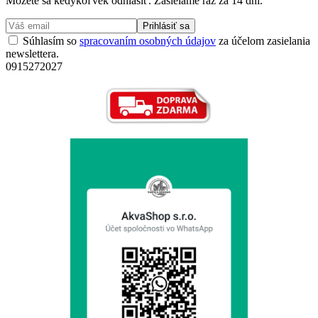
Môžete sa kedykoľvek odhlásiť. Zasielame raz za 14 dní.
Prihlásiť sa
Súhlasím so
spracovaním osobných údajov
za účelom zasielania
newslettera.
0915272027