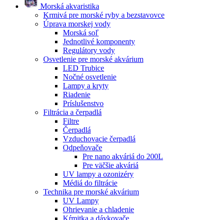
Morská akvaristika
Krmivá pre morské ryby a bezstavovce
Úprava morskej vody
Morská soľ
Jednotlivé komponenty
Regulátory vody
Osvetlenie pre morské akvárium
LED Trubice
Nočné osvetlenie
Lampy a kryty
Riadenie
Príslušenstvo
Filtrácia a čerpadlá
Filtre
Čerpadlá
Vzduchovacie čerpadlá
Odpeňovače
Pre nano akváriá do 200L
Pre väčšie akváriá
UV lampy a ozonizéry
Médiá do filtrácie
Technika pre morské akvárium
UV Lampy
Ohrievanie a chladenie
Kŕmitka a dávkovače