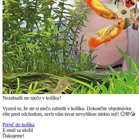
Nezabudli ste niečo v košíku?
Vyzerá to, že ste si niečo zabudli v košíku. Dokončite objednávku
ešte pred odchodom, nech vám tovar nevyfúkne niekto iný! 🙂💯😘
Prejsť do košíka
E-mail sa uložil
Ďakujeme!