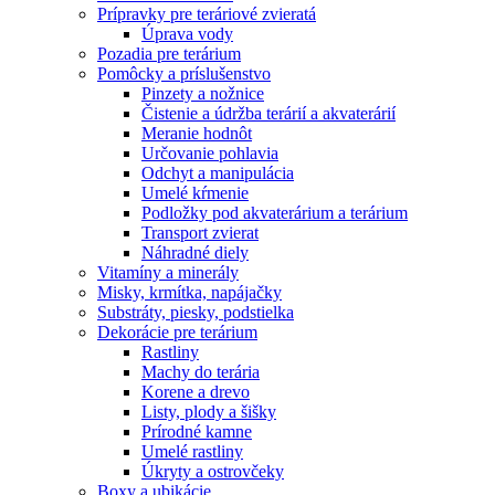
Prípravky pre teráriové zvieratá
Úprava vody
Pozadia pre terárium
Pomôcky a príslušenstvo
Pinzety a nožnice
Čistenie a údržba terárií a akvaterárií
Meranie hodnôt
Určovanie pohlavia
Odchyt a manipulácia
Umelé kŕmenie
Podložky pod akvaterárium a terárium
Transport zvierat
Náhradné diely
Vitamíny a minerály
Misky, krmítka, napájačky
Substráty, piesky, podstielka
Dekorácie pre terárium
Rastliny
Machy do terária
Korene a drevo
Listy, plody a šišky
Prírodné kamne
Umelé rastliny
Úkryty a ostrovčeky
Boxy a ubikácie