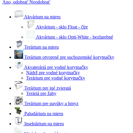
Áno, odobrať
Neodobrať
Akvárium na mieru
Akvárium - sklo Float - číre
Akvárium - sklo Opti-White - bezfarebné
Terárium na mieru
Terárium otvorené pre suchozemské korytnačky
Akvateráriá pre vodné korytnačky
Nádrž pre vodné korytnačky
Terárium pre vodné korytnačky
Terárium pre iné zvieratá
Teráriá pre žaby
Terárium pre pavúky a hmyz
Paludárium na mieru
Insektárium na mieru