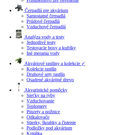
Príslušenstvo pre osvetlenie
Čerpadlá pre akvárium
Samostatné čerpadlá
Prúdové čerpadlá
Vzduchové čerpadlá
Analýza vody a testy
Jednotlivé testy
Testovacie boxy a kufríky
Iné merania vody
Akváriové rastliny a kolekcie ✓
Kolekcie rastlín
Druhové sety rastlín
Osadené akvárijné drevo
Akvaristické pomôcky
Sieťky na ryby
Vzduchovanie
Teplomery
Pinzety a nožnice
Odkalovače
Stierky, škrabky a čistenie
Podložky pod akvárium
Krmítka