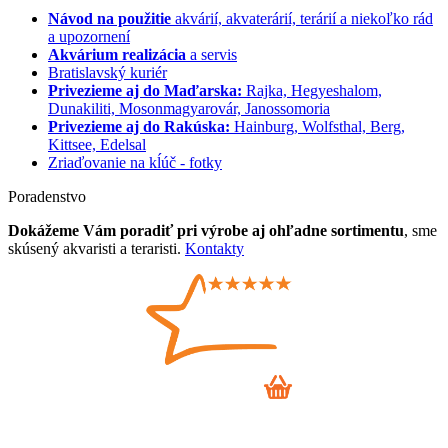
Návod na použitie
akvárií, akvaterárií, terárií a niekoľko rád
a upozornení
Akvárium realizácia
a servis
Bratislavský kuriér
Privezieme aj do Maďarska:
Rajka, Hegyeshalom,
Dunakiliti, Mosonmagyarovár, Janossomoria
Privezieme aj do Rakúska:
Hainburg, Wolfsthal, Berg,
Kittsee, Edelsal
Zriaďovanie na kĺúč - fotky
Poradenstvo
Dokážeme Vám poradiť pri výrobe aj ohľadne sortimentu
, sme
skúsený akvaristi a teraristi.
Kontakty