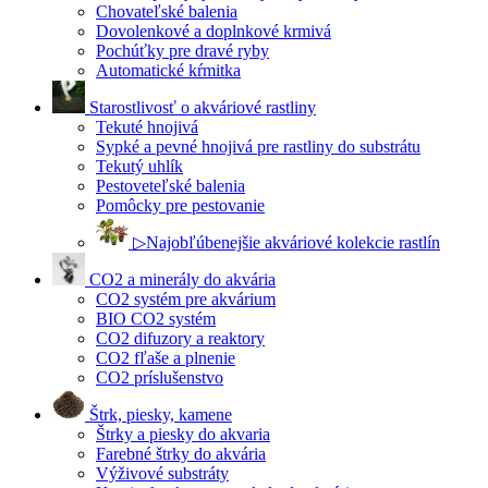
Chovateľské balenia
Dovolenkové a doplnkové krmivá
Pochúťky pre dravé ryby
Automatické kŕmitka
Starostlivosť o akváriové rastliny
Tekuté hnojivá
Sypké a pevné hnojivá pre rastliny do substrátu
Tekutý uhlík
Pestoveteľské balenia
Pomôcky pre pestovanie
▷Najobľúbenejšie akváriové kolekcie rastlín
CO2 a minerály do akvária
CO2 systém pre akvárium
BIO CO2 systém
CO2 difuzory a reaktory
CO2 fľaše a plnenie
CO2 príslušenstvo
Štrk, piesky, kamene
Štrky a piesky do akvaria
Farebné štrky do akvária
Výživové substráty