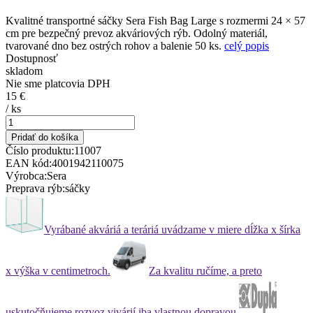
Kvalitné transportné sáčky Sera Fish Bag Large s rozmermi 24 × 57
cm pre bezpečný prevoz akváriových rýb. Odolný materiál,
tvarované dno bez ostrých rohov a balenie 50 ks.
celý popis
Dostupnosť
skladom
Nie sme platcovia DPH
15 €
/
ks
Pridať do košíka
Číslo produktu:
11007
EAN kód:
4001942110075
Výrobca:
Sera
Preprava rýb:
sáčky
Vyrábané akváriá a teráriá uvádzame v miere
dĺžka x šírka
x výška v centimetroch.
Za kvalitu ručíme, a preto
uskutočňujeme rozvoz vivárií
iba vlastnou dopravou.