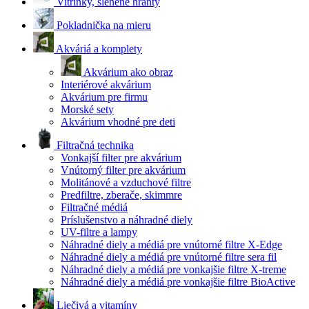
Vitrínky, slenené hranty
Pokladnička na mieru
Akváriá a komplety
Akvárium ako obraz
Interiérové akvárium
Akvárium pre firmu
Morské sety
Akvárium vhodné pre deti
Filtračná technika
Vonkajší filter pre akvárium
Vnútorný filter pre akvárium
Molitánové a vzduchové filtre
Predfiltre, zberače, skimmre
Filtračné médiá
Príslušenstvo a náhradné diely
UV-filtre a lampy
Náhradné diely a médiá pre vnútorné filtre X-Edge
Náhradné diely a médiá pre vnútorné filtre sera fil
Náhradné diely a médiá pre vonkajšie filtre X-treme
Náhradné diely a médiá pre vonkajšie filtre BioActive
Liečivá a vitamíny