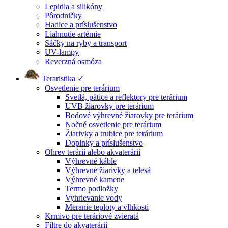
Lepidla a silikóny
Pôrodničky
Hadice a príslušenstvo
Liahnutie artémie
Sáčky na ryby a transport
UV-lampy
Reverzná osmóza
Teraristika ✓
Osvetlenie pre terárium
Svetlá, pätice a reflektory pre terárium
UVB žiarovky pre terárium
Bodové výhrevné žiarovky pre terárium
Nočné osvetlenie pre terárium
Žiarivky a trubice pre terárium
Doplnky a príslušenstvo
Ohrev terárií alebo akvaterárií
Výhrevné káble
Výhrevné žiarivky a telesá
Výhrevné kamene
Termo podložky
Vyhrievanie vody
Meranie teploty a vlhkosti
Krmivo pre teráriové zvieratá
Filtre do akvaterárií