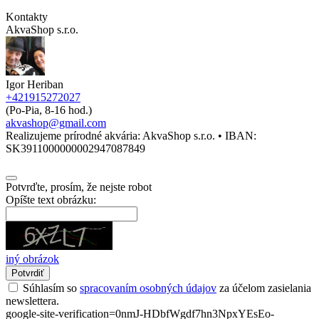
Kontakty
AkvaShop s.r.o.
Igor Heriban
+421915272027
(Po-Pia, 8-16 hod.)
akvashop@gmail.com
Realizujeme prírodné akvária: AkvaShop s.r.o. • IBAN:
SK3911000000002947087849
Potvrďte, prosím, že nejste robot
Opíšte text obrázku:
iný obrázok
Potvrdiť
Súhlasím so
spracovaním osobných údajov
za účelom zasielania
newslettera.
google-site-verification=0nmJ-HDbfWgdf7hn3NpxYEsEo-