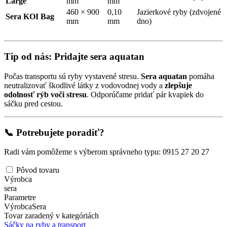
Large
mm
mm
460 × 900
0,10
Jazierkové ryby (zdvojené
Sera KOI Bag
mm
mm
dno)
Tip od nás: Pridajte sera aquatan
Počas transportu sú ryby vystavené stresu.
Sera aquatan
pomáha
neutralizovať škodlivé látky z vodovodnej vody a
zlepšuje
odolnosť rýb voči stresu
. Odporúčame pridať pár kvapiek do
sáčku pred cestou.
📞 Potrebujete poradiť?
Radi vám pomôžeme s výberom správneho typu: 0915 27 20 27
Pôvod tovaru
Výrobca
sera
Parametre
Výrobca
Sera
Tovar zaradený v kategóriách
Sáčky na ryby a transport