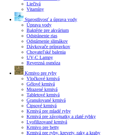
Liečivá
Vitamíny
Starostlivosť a úprava vody
Úprava vody
Baktérie pre akvárium
Odstránenie rias
Odstárnenie slimákov
Dávkovače prípravkov
Chovateľské balenia
UV-C Lampy
Reverzná osmóza
Krmivo pre ryby
Vločkové krmivá
Gélové krmivá
Mrazené krmivá
Tabletové krmivá
Granulované krmivá
Čipsové krmivá
Krmivá pre mladé ryby
Krmivá pre závojnatky a zlaté rybky
Lyofilizované krmivá
Krmivo pre betty
Krmivá pre ryby, krevety, raky a kraby