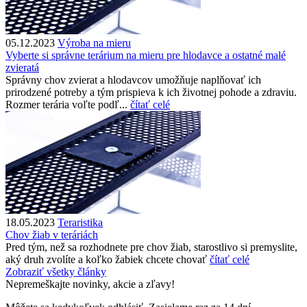
05.12.2023
Výroba na mieru
Vyberte si správne terárium na mieru pre hlodavce a ostatné malé
zvieratá
Správny chov zvierat a hlodavcov umožňuje naplňovať ich
prirodzené potreby a tým prispieva k ich životnej pohode a zdraviu.
Rozmer terária voľte podľ...
čítať celé
18.05.2023
Teraristika
Chov žiab v teráriách
Pred tým, než sa rozhodnete pre chov žiab, starostlivo si premyslite,
aký druh zvolíte a koľko žabiek chcete chovať
čítať celé
Zobraziť všetky články
Nepremeškajte novinky, akcie a zľavy!