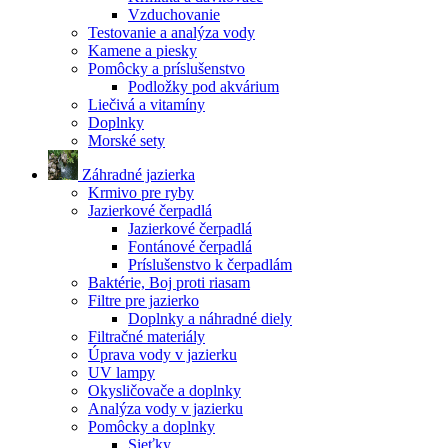
Vzduchovanie
Testovanie a analýza vody
Kamene a piesky
Pomôcky a príslušenstvo
Podložky pod akvárium
Liečivá a vitamíny
Doplnky
Morské sety
Záhradné jazierka
Krmivo pre ryby
Jazierkové čerpadlá
Jazierkové čerpadlá
Fontánové čerpadlá
Príslušenstvo k čerpadlám
Baktérie, Boj proti riasam
Filtre pre jazierko
Doplnky a náhradné diely
Filtračné materiály
Úprava vody v jazierku
UV lampy
Okysličovače a doplnky
Analýza vody v jazierku
Pomôcky a doplnky
Sieťky