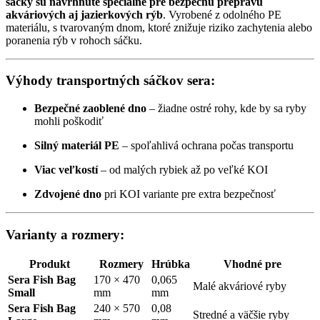
sáčky sú navrhnuté špeciálne pre bezpečnú prepravu
akváriových aj jazierkových rýb
. Vyrobené z odolného PE
materiálu, s tvarovaným dnom, ktoré znižuje riziko zachytenia alebo
poranenia rýb v rohoch sáčku.
Výhody transportných sáčkov sera:
Bezpečné zaoblené dno
– žiadne ostré rohy, kde by sa ryby
mohli poškodiť
Silný materiál PE
– spoľahlivá ochrana počas transportu
Viac veľkostí
– od malých rybiek až po veľké KOI
Zdvojené dno
pri KOI variante pre extra bezpečnosť
Varianty a rozmery:
Produkt
Rozmery
Hrúbka
Vhodné pre
Sera Fish Bag
170 × 470
0,065
Malé akváriové ryby
Small
mm
mm
Sera Fish Bag
240 × 570
0,08
Stredné a väčšie ryby