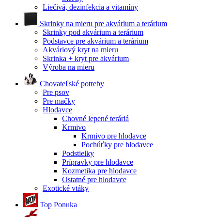
Liečivá, dezinfekcia a vitamíny
Skrinky na mieru pre akvárium a terárium
Skrinky pod akvárium a terárium
Podstavce pre akvárium a terárium
Akváriový kryt na mieru
Skrinka + kryt pre akvárium
Výroba na mieru
Chovateľské potreby
Pre psov
Pre mačky
Hlodavce
Chovné lepené teráriá
Krmivo
Krmivo pre hlodavce
Pochúťky pre hlodavce
Podstielky
Prípravky pre hlodavce
Kozmetika pre hlodavce
Ostatné pre hlodavce
Exotické vtáky
Top Ponuka