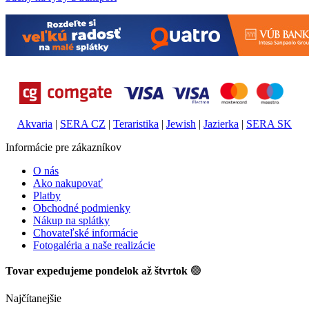
Akvaria
|
SERA CZ
|
Teraristika
|
Jewish
|
Jazierka
|
SERA SK
Informácie pre zákazníkov
O nás
Ako nakupovať
Platby
Obchodné podmienky
Nákup na splátky
Chovateľské informácie
Fotogaléria a naše realizácie
Tovar expedujeme pondelok až štvrtok
🟢
Najčítanejšie