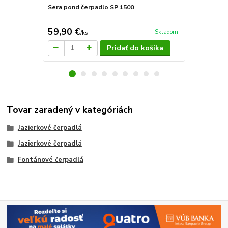
Sera pond čerpadlo SP 1500
Sera pond č
59,90 €
55,40 €
Skladom
/
ks
/
k
Pridať do košíka
Tovar zaradený v kategóriách
Jazierkové čerpadlá
Jazierkové čerpadlá
Fontánové čerpadlá