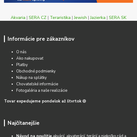
Akvaria
|
SERA CZ
|
Teraristika
|
Jewish
|
Jazierka
|
SERA SK
Informácie pre zákazníkov
O nás
Ako nakupovať
Platby
Obchodné podmienky
Nákup na splátky
Chovateľské informácie
Fotogaléria a naše realizácie
Tovar expedujeme pondelok až štvrtok
🟢
Najčítanejšie
Návod na použitie
akvárií, akvaterárií, terárií a niekoľko rád a