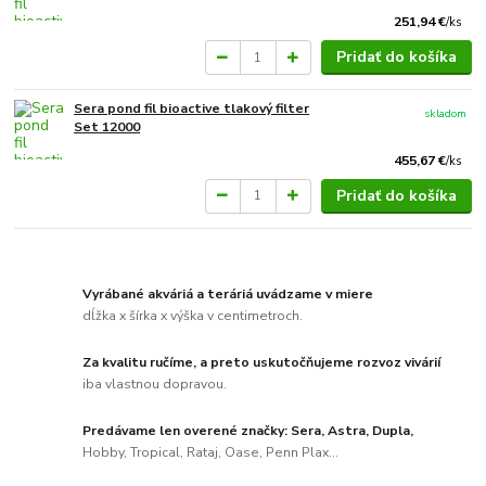
251,94 €
/
ks
Pridať do košíka
Sera pond fil bioactive tlakový filter
skladom
Set 12000
455,67 €
/
ks
Pridať do košíka
Vyrábané akváriá a teráriá uvádzame v miere
dĺžka x šírka x výška v centimetroch.
Za kvalitu ručíme, a preto uskutočňujeme rozvoz vivárií
iba vlastnou dopravou.
Predávame len overené značky: Sera, Astra, Dupla,
Hobby, Tropical, Rataj, Oase, Penn Plax...