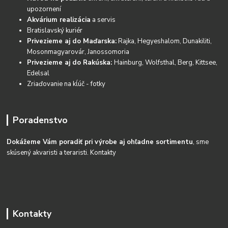
upozornení
Akvárium realizácia
a servis
Bratislavský kuriér
Privezieme aj do Maďarska:
Rajka, Hegyeshalom, Dunakiliti,
Mosonmagyarovár, Janossomoria
Privezieme aj do Rakúska:
Hainburg, Wolfsthal, Berg, Kittsee,
Edelsal
Zriaďovanie na kĺúč - fotky
Poradenstvo
Dokážeme Vám poradiť pri výrobe aj ohľadne sortimentu
, sme
skúsený akvaristi a teraristi.
Kontakty
Kontakty