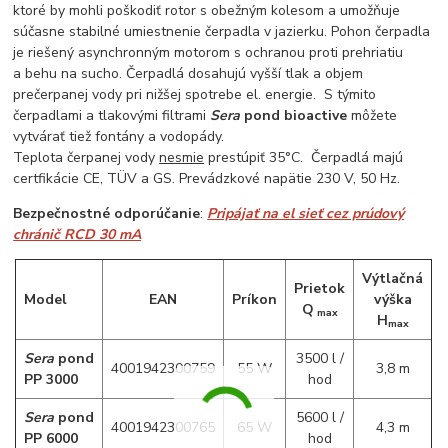
ktoré by mohli poškodiť rotor s obežným kolesom a umožňuje
súčasne stabilné umiestnenie čerpadla v jazierku. Pohon čerpadla
je riešený asynchronným motorom s ochranou proti prehriatiu
a behu na sucho. Čerpadlá dosahujú vyšší tlak a objem
prečerpanej vody pri nižšej spotrebe el. energie. S týmito
čerpadlami a tlakovými filtrami
Sera
pond bioactive
môžete
vytvárať tiež fontány a vodopády.
Teplota čerpanej vody
nesmie
prestúpiť 35°C. Čerpadlá majú
certfikácie CE, TÜV a GS. Prevádzkové napätie 230 V, 50 Hz.
Bezpečnostné odporúčanie
:
Pripájať na el sieť cez prúdový
chránič RCD 30 mA
Výtlačná
Prietok
Model
EAN
Príkon
výška
Q
max
H
max
Sera
pond
3500 l /
4001942300759
55 W
3,8 m
PP 3000
hod
Sera
pond
5600 l /
4001942300765
65 W
4,3 m
PP 6000
hod