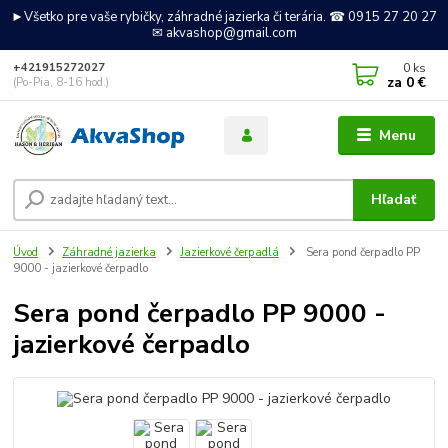
►Všetko pre vaše rybičky, záhradné jazierka či terária. ☎ 0915 27 20 27
✉ akvashop@gmail.com
0
ks
+421915272027
za
0 €
(Po-Pia, 8-16 hod.)
Menu
Hľadať
Úvod
Záhradné jazierka
Jazierkové čerpadlá
Sera pond čerpadlo PP
9000 - jazierkové čerpadlo
Sera pond čerpadlo PP 9000 -
jazierkové čerpadlo