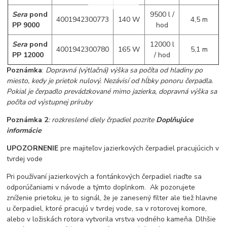
Sera
pond
9500 l /
4001942300773
140 W
4,5 m
PP 9000
hod
Sera
pond
12000 l
4001942300780
165 W
5,1 m
PP 12000
/ hod
Poznámka
:
Dopravná (výtlačná) výška sa počíta od hladiny po
miesto, kedy je prietok nulový. Nezávisí od hĺbky ponoru čerpadla.
Pokial je čerpadlo prevádzkované mimo jazierka, dopravná výška sa
počíta od výstupnej príruby
Poznámka 2
: rozkreslené diely črpadiel pozrite
Doplňujúce
informácie
UPOZORNENIE
pre majiteľov jazierkových čerpadiel pracujúcich v
tvrdej vode
Pri používaní jazierkových a fontánkových čerpadiel riaďte sa
odporúčaniami v návode a týmto doplnkom. Ak pozorujete
zníženie prietoku, je to signál, že je zanesený filter ale tiež hlavne
u čerpadiel, ktoré pracujú v tvrdej vode, sa v rotorovej komore,
alebo v ložiskách rotora vytvorila vrstva vodného kameňa. Dlhšie