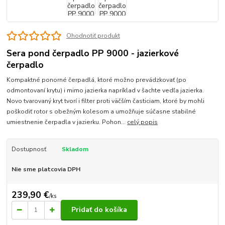
Ohodnotiť produkt
Sera pond čerpadlo PP 9000 - jazierkové
čerpadlo
Kompaktné ponorné čerpadlá, ktoré možno prevádzkovať (po
odmontovaní krytu) i mimo jazierka napríklad v šachte vedľa jazierka.
Novo tvarovaný kryt tvorí i filter proti väčším časticiam, ktoré by mohli
poškodiť rotor s obežným kolesom a umožňuje súčasne stabilné
umiestnenie čerpadla v jazierku. Pohon...
celý popis
Dostupnosť
Skladom
Nie sme platcovia DPH
239,90 €
/
ks
Pridať do košíka