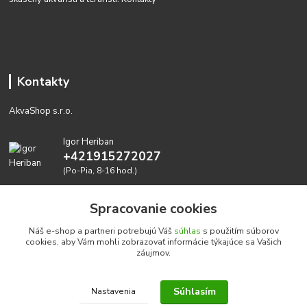
Kontakty
AkvaShop s.r.o.
Igor Heriban
+421915272027
(Po-Pia, 8-16 hod.)
akvashop@gmail.com
Spracovanie cookies
Náš e-shop a partneri potrebujú Váš
súhlas
s použitím súborov
cookies, aby Vám mohli zobrazovať informácie týkajúce sa Vašich
záujmov.
Súhlasím
Nastavenia
Realizujeme prírodné akvária: AkvaShop s.r.o. • IBAN:
SK3911000000002947087849