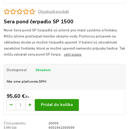
Ohodnotiť produkt
Sera pond čerpadlo SP 1500
Nové Sera pond SP čerpadlá sú určené pre malé systémy a fontány.
Môžu účinne prečerpať menšie obejmy vody. Pomocou prísaviek na
základnej doske je možné čerpadlá upevniť. V balení sú obsiahnuté
variabilné fontánky, ktoré je možné upevniť namiesto prípojky hadice. Tak
môžu vytvárať sera pond SP čerpa...
celý popis
Dostupnosť
Skladom
Nie sme platcovia DPH
95,60 €
/
ks
Pridať do košíka
Číslo produktu:
30059
EAN kód:
4001942300599