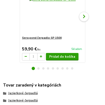
Sera pond čerpadlo SP 1500
Sera pond č
59,90 €
55,40 €
Skladom
/
ks
/
k
Pridať do košíka
Tovar zaradený v kategóriách
Jazierkové čerpadlá
Jazierkové čerpadlá