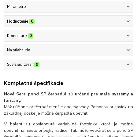
Parametre
Hodnotenie
0
Komentáre
0
Na stiahnutie
Súvisiaci tovar
9
Kompletné špecifikácie
Nové Sera pond SP čerpadlá sú určené pre malé systémy a
fontány.
Môžu účinne prečerpať menšie obejmy vody. Pomocou prísaviek na
základnej doske je možné čerpadlá upevniť.
V balení sú obsiahnuté variabilné fontánky, ktoré je možné
upevniť namiesto prípojky hadice. Tak môžu vytvárať sera pond SP
čerpadlá pomocou dodávaného príslušenstva rôzne tvary