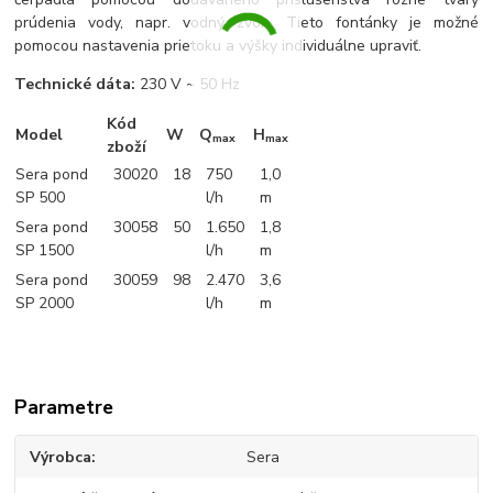
prúdenia vody, napr. vodný zvon. Tieto fontánky je možné
pomocou nastavenia prietoku a výšky individuálne upraviť.
Technické dáta:
230 V ~ 50 Hz
Kód
Model
W
Q
H
max
max
zboží
Sera pond
30020
18
750
1,0
SP 500
l/h
m
Sera pond
30058
50
1.650
1,8
SP 1500
l/h
m
Sera pond
30059
98
2.470
3,6
SP 2000
l/h
m
Parametre
Výrobca
Sera