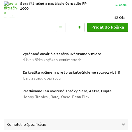
Sera filtračné a napájacie čerpadlo FP
Skladom
1000
42 €
/
ks
Pridať do košíka
Vyrábané akváriá a teráriá uvádzame v miere
dĺžka x šírka x výška v centimetroch.
Za kvalitu ručíme, a preto uskutočňujeme rozvoz vivárií
iba vlastnou dopravou.
Predávame len overené značky: Sera, Astra, Dupla,
Hobby, Tropical, Rataj, Oase, Penn Plax...
Kompletné špecifikácie