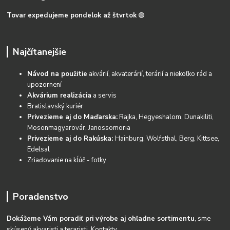
Tovar expedujeme pondelok až štvrtok
🟢
Najčítanejšie
Návod na použitie
akvárií, akvaterárií, terárií a niekoľko rád a
upozornení
Akvárium realizácia
a servis
Bratislavský kuriér
Privezieme aj do Maďarska:
Rajka, Hegyeshalom, Dunakiliti,
Mosonmagyarovár, Janossomoria
Privezieme aj do Rakúska:
Hainburg, Wolfsthal, Berg, Kittsee,
Edelsal
Zriaďovanie na kĺúč - fotky
Poradenstvo
Dokážeme Vám poradiť pri výrobe aj ohľadne sortimentu
, sme
skúsený akvaristi a teraristi.
Kontakty