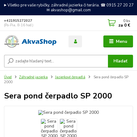
►Všetko pre vaše rybičky, záhradné jazierka či terária. ☎ 0915 27 20 27
✉ akvashop@gmail.com
0
ks
+421915272027
za
0 €
(Po-Pia, 8-16 hod.)
Menu
Hľadať
Úvod
Záhradné jazierka
Jazierkové čerpadlá
Sera pond čerpadlo SP
2000
Sera pond čerpadlo SP 2000