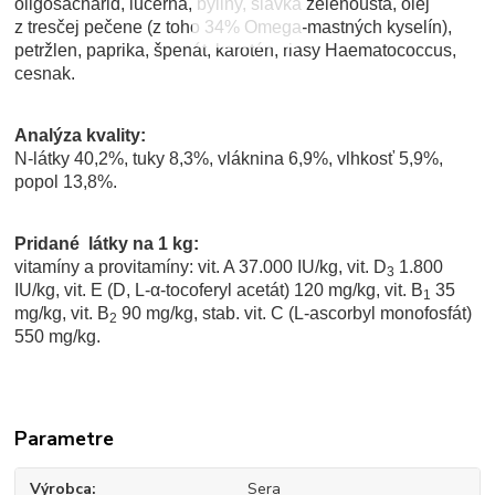
oligosacharid, lucerna, byliny, slávka zelenoústá, olej
z tresčej pečene (z toho 34% Omega-mastných kyselín),
petržlen, paprika, špenát, karotén, riasy Haematococcus,
cesnak.
Analýza kvality:
N-látky 40,2%, tuky 8,3%, vláknina 6,9%, vlhkosť 5,9%,
popol 13,8%.
Pridané látky na 1 kg:
vitamíny a provitamíny: vit. A 37.000 IU/kg, vit. D
1.800
3
IU/kg, vit. E (D, L-α-tocoferyl acetát) 120 mg/kg, vit. B
35
1
mg/kg, vit. B
90 mg/kg, stab. vit. C (L-ascorbyl monofosfát)
2
550 mg/kg.
Parametre
Výrobca
Sera