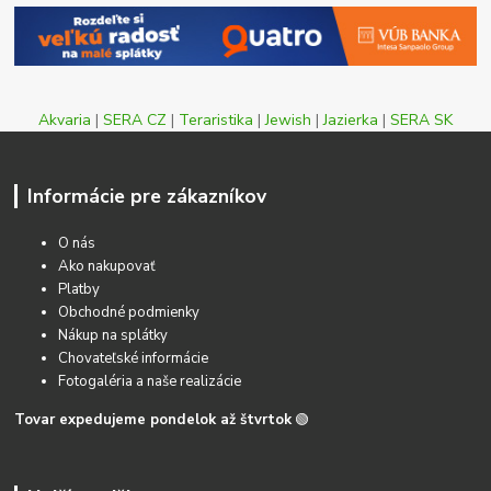
Akvaria
|
SERA CZ
|
Teraristika
|
Jewish
|
Jazierka
|
SERA SK
Informácie pre zákazníkov
O nás
Ako nakupovať
Platby
Obchodné podmienky
Nákup na splátky
Chovateľské informácie
Fotogaléria a naše realizácie
Tovar expedujeme pondelok až štvrtok
🟢