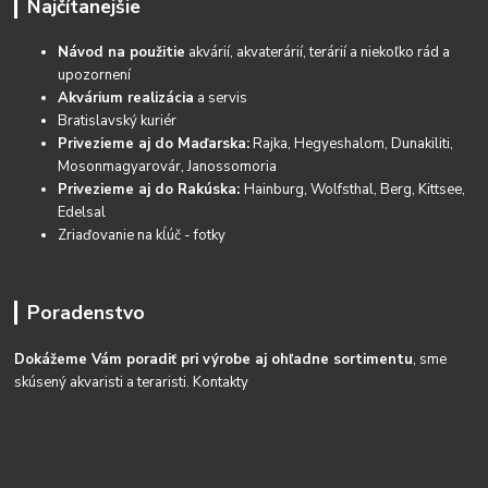
Najčítanejšie
Návod na použitie
akvárií, akvaterárií, terárií a niekoľko rád a
upozornení
Akvárium realizácia
a servis
Bratislavský kuriér
Privezieme aj do Maďarska:
Rajka, Hegyeshalom, Dunakiliti,
Mosonmagyarovár, Janossomoria
Privezieme aj do Rakúska:
Hainburg, Wolfsthal, Berg, Kittsee,
Edelsal
Zriaďovanie na kĺúč - fotky
Poradenstvo
Dokážeme Vám poradiť pri výrobe aj ohľadne sortimentu
, sme
skúsený akvaristi a teraristi.
Kontakty