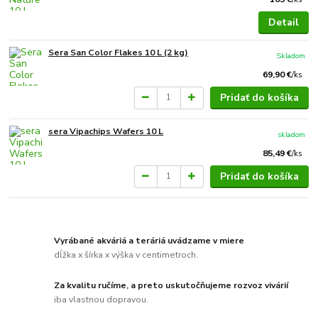
Detail
Sera San Color Flakes 10 L (2 kg)
Skladom
69,90 €
/
ks
Pridať do košíka
sera Vipachips Wafers 10 L
skladom
85,49 €
/
ks
Pridať do košíka
Vyrábané akváriá a teráriá uvádzame v miere
dĺžka x šírka x výška v centimetroch.
Za kvalitu ručíme, a preto uskutočňujeme rozvoz vivárií
iba vlastnou dopravou.