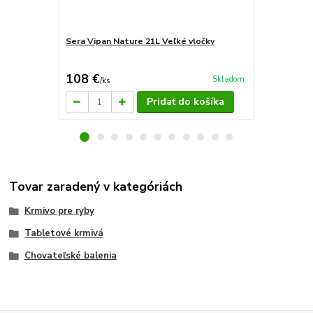
Sera Vipan Nature 21L Veľké vločky
Sera Vipan 
108 €
108 €
Skladom
/
ks
/
ks
Pridať do košíka
Tovar zaradený v kategóriách
Krmivo pre ryby
Tabletové krmivá
Chovateľské balenia