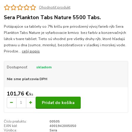
Ohodnotiť produkt
Sera Plankton Tabs Nature 5500 Tabs.
Potápajúce sa tablety so 7% krillu pre prirodzený vývoj farieb rýb Sera
Plankton Tabs Nature je vyfarbovacie krmivo bez farbív a konzervačných
látok v tvare tabliet. Tieto sú vhodné pre všetky druhy rýb, ktoré hľadajú
potravu u dna (sumce, mrenky), bezobratlovce v sladkej i morskej vode.
Prirodze...
celý popis
Dostupnosť
skladom
Nie sme platcovia DPH
101,76 €
/
ks
Pridať do košíka
Číslo produktu:
00505
EAN kód:
4001942005050
Výrobca:
Sera