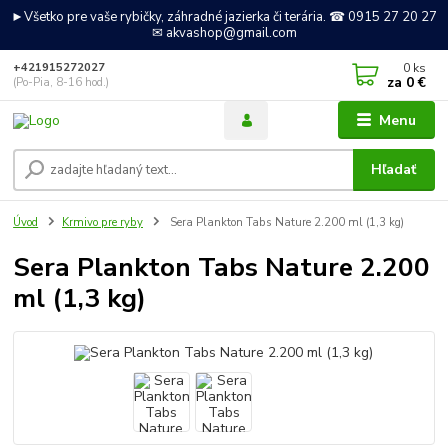
►Všetko pre vaše rybičky, záhradné jazierka či terária. ☎ 0915 27 20 27
✉ akvashop@gmail.com
0
ks
+421915272027
za
0 €
(Po-Pia, 8-16 hod.)
Menu
Hľadať
Úvod
Krmivo pre ryby
Sera Plankton Tabs Nature 2.200 ml (1,3 kg)
Sera Plankton Tabs Nature 2.200
ml (1,3 kg)