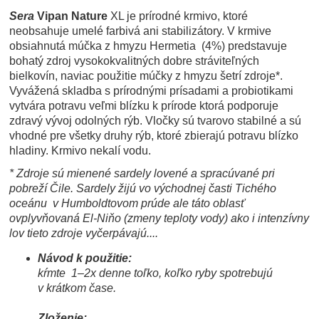
Sera
Vipan Nature
XL je prírodné krmivo, ktoré
neobsahuje umelé farbivá ani stabilizátory. V krmive
obsiahnutá múčka z hmyzu Hermetia (4%) predstavuje
bohatý zdroj vysokokvalitných dobre stráviteľných
bielkovín, naviac použitie múčky z hmyzu šetrí zdroje*.
Vyvážená skladba s prírodnými prísadami a probiotikami
vytvára potravu veľmi blízku k prírode ktorá podporuje
zdravý vývoj odolných rýb. Vločky sú tvarovo stabilné a sú
vhodné pre všetky druhy rýb, ktoré zbierajú potravu blízko
hladiny. Krmivo nekalí vodu.
* Zdroje sú mienené sardely lovené a spracúvané pri
pobreží Čile. Sardely žijú vo východnej časti Tichého
oceánu v Humboldtovom prúde ale táto oblasť
ovplyvňovaná El-Niňo (zmeny teploty vody) ako i intenzívny
lov tieto zdroje vyčerpávajú....
Návod k použitie:
kŕmte
1–2x denne toľko, koľko ryby spotrebujú
v krátkom čase.
Zloženie: