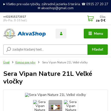
►Všetko pre vaše rybičky, záhradné jazierka či terária. ☎ 0915 27 20 27
✉ akvashop@gmail.com
0
ks
+421915272027
za
0 €
(Po-Pia, 8-16 hod.)
Menu
Hľadať
Úvod
Krmivo pre ryby
Sera Vipan Nature 21L Veľké vločky
Sera Vipan Nature 21L Veľké
vločky