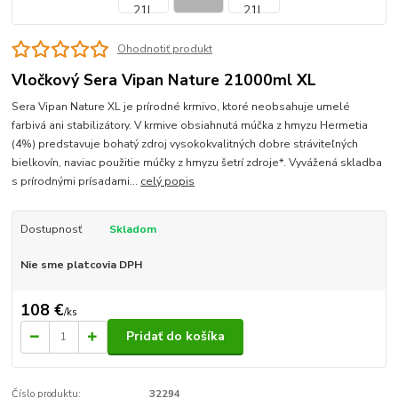
Ohodnotiť produkt
Vločkový Sera Vipan Nature 21000ml XL
Sera Vipan Nature XL je prírodné krmivo, ktoré neobsahuje umelé
farbivá ani stabilizátory. V krmive obsiahnutá múčka z hmyzu Hermetia
(4%) predstavuje bohatý zdroj vysokokvalitných dobre stráviteľných
bielkovín, naviac použitie múčky z hmyzu šetrí zdroje*. Vyvážená skladba
s prírodnými prísadami...
celý popis
Dostupnosť
Skladom
Nie sme platcovia DPH
108 €
/
ks
Pridať do košíka
Číslo produktu:
32294