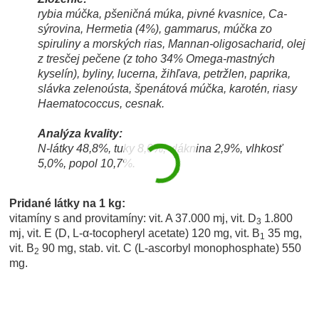
rybia múčka, pšeničná múka, pivné kvasnice,
Ca-
sýrovina,
Hermetia (4%), gammarus, múčka zo
spiruliny a morských rias, Mannan-oligosacharid, olej
z tresčej pečene (z toho 34% Omega-mastných
kyselín), byliny, lucerna, žihľava, petržlen, paprika,
slávka zelenoústa, špenátová múčka, karotén, riasy
Haematococcus, cesnak.
Analýza kvality:
N-látky 48,8%, tuky 8,0%, vláknina 2,9%, vlhkosť
5,0%, popol 10,7%.
Pridané látky na 1 kg:
vitamíny s and provitamíny: vit. A 37.000 mj, vit. D
1.800
3
mj, vit. E (D, L-α-tocopheryl acetate) 120 mg, vit. B
35 mg,
1
vit. B
90 mg, stab. vit. C (L-ascorbyl monophosphate) 550
2
mg.