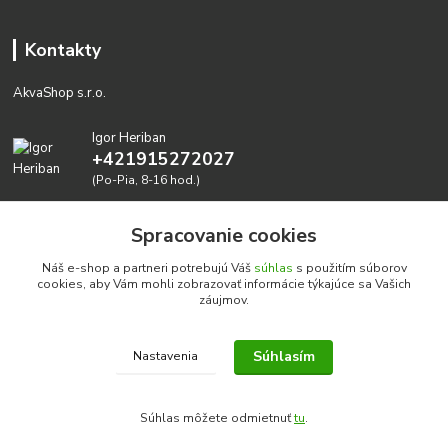
Kontakty
AkvaShop s.r.o.
Igor Heriban
+421915272027
(Po-Pia, 8-16 hod.)
akvashop@gmail.com
Spracovanie cookies
Náš e-shop a partneri potrebujú Váš
súhlas
s použitím súborov
cookies, aby Vám mohli zobrazovať informácie týkajúce sa Vašich
záujmov.
Súhlasím
Nastavenia
Realizujeme prírodné akvária: AkvaShop s.r.o. • IBAN:
SK3911000000002947087849
Súhlas môžete odmietnuť
tu
.
google-site-verification=0nmJ-HDbfWgdf7hn3NpxYEsEo-