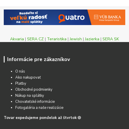
Akvaria
|
SERA CZ
|
Teraristika
|
Jewish
|
Jazierka
|
SERA SK
Informácie pre zákazníkov
O nás
Ako nakupovať
Platby
Obchodné podmienky
Nákup na splátky
Chovateľské informácie
Fotogaléria a naše realizácie
Tovar expedujeme pondelok až štvrtok
🟢