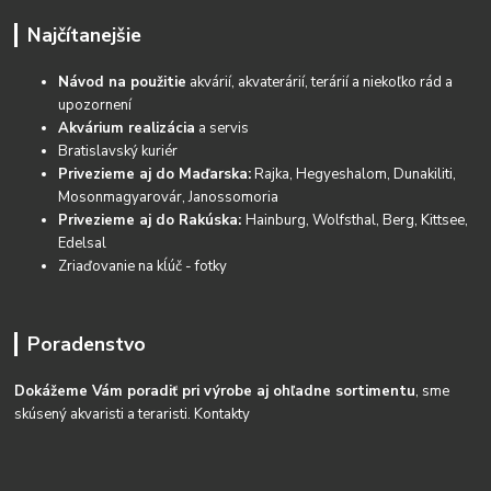
Najčítanejšie
Návod na použitie
akvárií, akvaterárií, terárií a niekoľko rád a
upozornení
Akvárium realizácia
a servis
Bratislavský kuriér
Privezieme aj do Maďarska:
Rajka, Hegyeshalom, Dunakiliti,
Mosonmagyarovár, Janossomoria
Privezieme aj do Rakúska:
Hainburg, Wolfsthal, Berg, Kittsee,
Edelsal
Zriaďovanie na kĺúč - fotky
Poradenstvo
Dokážeme Vám poradiť pri výrobe aj ohľadne sortimentu
, sme
skúsený akvaristi a teraristi.
Kontakty