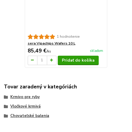
1 hodnotenie
sera Vipachips Wafers 10 L
85,49 €
skladom
/
ks
Pridať do košíka
Tovar zaradený v kategóriách
Krmivo pre ryby
Vločkové krmivá
Chovateľské balenia