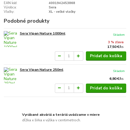
EAN kód:
4001942453868
Výrobca:
Sera
Vločky:
XL - veľké vločky
Podobné produkty
Sera Vipan Nature 1000ml
Skladom
3 % zľava
17,50 €
/
ks
Pridať do košíka
Sera Vipan Nature 250ml
Skladom
6,80 €
/
ks
Pridať do košíka
Vyrábané akváriá a teráriá uvádzame v miere
dĺžka x šírka x výška v centimetroch.