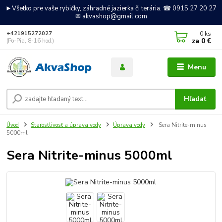
►Všetko pre vaše rybičky, záhradné jazierka či terária. ☎ 0915 27 20 27
✉ akvashop@gmail.com
0
ks
+421915272027
za
0 €
(Po-Pia, 8-16 hod.)
Menu
Hľadať
Úvod
Starostlivosť a úprava vody
Úprava vody
Sera Nitrite-minus
5000ml
Sera Nitrite-minus 5000ml