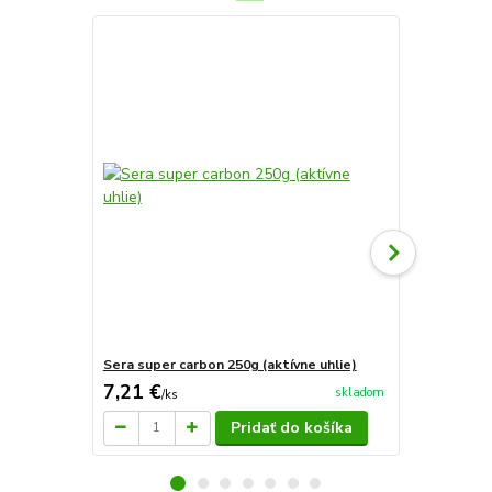
Novinka
Sera super carbon 250g (aktívne uhlie)
Sera jelšové
7,21 €
5,60 €
skladom
/
ks
/
ks
Pridať do košíka