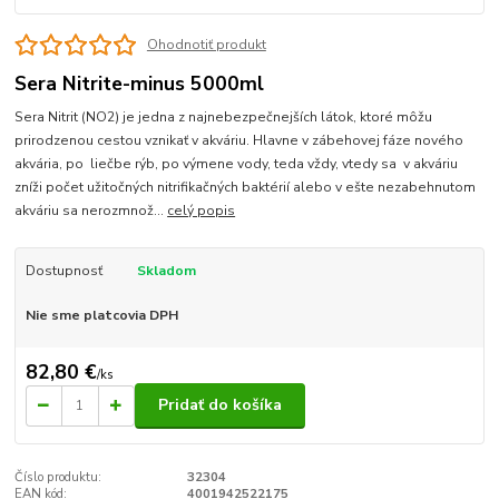
Ohodnotiť produkt
Sera Nitrite-minus 5000ml
Sera Nitrit (NO2) je jedna z najnebezpečnejších látok, ktoré môžu
prirodzenou cestou vznikať v akváriu. Hlavne v zábehovej fáze nového
akvária, po liečbe rýb, po výmene vody, teda vždy, vtedy sa v akváriu
zníži počet užitočných nitrifikačných baktérií alebo v ešte nezabehnutom
akváriu sa nerozmnož...
celý popis
Dostupnosť
Skladom
Nie sme platcovia DPH
82,80 €
/
ks
Pridať do košíka
Číslo produktu:
32304
EAN kód:
4001942522175