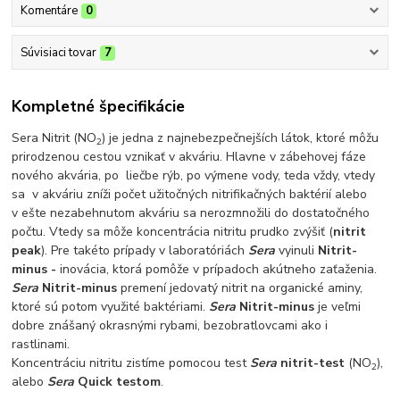
Komentáre
0
Súvisiaci tovar
7
Kompletné špecifikácie
Sera Nitrit (NO
) je jedna z najnebezpečnejších látok, ktoré môžu
2
prirodzenou cestou vznikať v akváriu. Hlavne v zábehovej fáze
nového akvária, po liečbe rýb, po výmene vody, teda vždy, vtedy
sa v akváriu zníži počet užitočných nitrifikačných baktérií alebo
v ešte nezabehnutom akváriu sa nerozmnožili do dostatočného
počtu. Vtedy sa môže koncentrácia nitritu prudko zvýšiť (
nitrit
peak
). Pre takéto prípady v laboratóriách
Sera
vyinuli
Nitrit-
minus -
inovácia, ktorá pomôže v prípadoch akútneho zaťaženia.
Sera
Nitrit-minus
premení jedovatý nitrit na organické aminy,
ktoré sú potom využité baktériami.
Sera
Nitrit-minus
je veľmi
dobre znášaný okrasnými rybami, bezobratlovcami ako i
rastlinami.
Koncentráciu nitritu zistíme pomocou test
Sera
nitrit-test
(NO
),
2
alebo
Sera
Quick testom
.