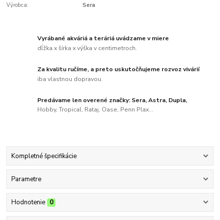
Výrobca:
Sera
Vyrábané akváriá a teráriá uvádzame v miere
dĺžka x šírka x výška v centimetroch.
Za kvalitu ručíme, a preto uskutočňujeme rozvoz vivárií
iba vlastnou dopravou.
Predávame len overené značky: Sera, Astra, Dupla,
Hobby, Tropical, Rataj, Oase, Penn Plax...
Kompletné špecifikácie
Parametre
Hodnotenie
0