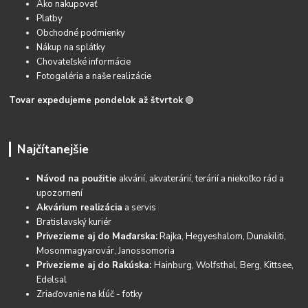
Ako nakupovať
Platby
Obchodné podmienky
Nákup na splátky
Chovateľské informácie
Fotogaléria a naše realizácie
Tovar expedujeme pondelok až štvrtok
🟢
Najčítanejšie
Návod na použitie
akvárií, akvaterárií, terárií a niekoľko rád a
upozornení
Akvárium realizácia
a servis
Bratislavský kuriér
Privezieme aj do Maďarska:
Rajka, Hegyeshalom, Dunakiliti,
Mosonmagyarovár, Janossomoria
Privezieme aj do Rakúska:
Hainburg, Wolfsthal, Berg, Kittsee,
Edelsal
Zriaďovanie na kĺúč - fotky