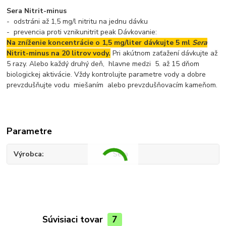
Sera Nitrit-minus
- odstráni až 1,5 mg/l nitritu na jednu dávku
- prevencia proti vznikunitrit peak Dávkovanie:
Na zníženie koncentrácie o 1,5 mg/liter dávkujte 5 ml
Sera
Nitrit-minus na 20 litrov vody.
Pri akútnom zaťažení dávkujte až
5 razy. Alebo každý druhý deň, hlavne medzi 5. až 15 dňom
biologickej aktivácie. Vždy kontrolujte parametre vody a dobre
prevzdušňujte vodu miešaním alebo prevzdušňovacím kameňom.
Parametre
Výrobca
Sera
Súvisiaci tovar
7