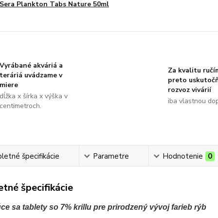
Sera Plankton Tabs Nature 50ml
Vyrábané akváriá a
Za kvalitu ručí
teráriá uvádzame v
preto uskutoč
miere
rozvoz vivárií
dĺžka x šírka x výška v
iba vlastnou do
centimetroch.
etné špecifikácie
Parametre
Hodnotenie
0
tné špecifikácie
ce sa tablety so 7% krillu pre prirodzený vývoj farieb rýb