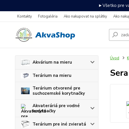
►Všetko pre va
Kontakty
Fotogaléria
Ako nakupovať na splátky
Ako naku
Úvod
K
Akvárium na mieru
Sera
Terárium na mieru
Terárium otvorené pre
suchozemské korytnačky
Akvateráriá pre vodné
korytnačky
Terárium pre iné zvieratá