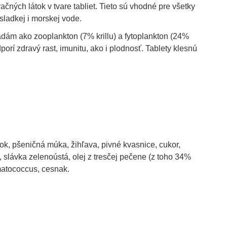
ačných látok v tvare tabliet. Tieto sú vhodné pre všetky
 sladkej i morskej vode.
dám ako zooplankton (7% krillu) a fytoplankton (24%
orí zdravý rast, imunitu, ako i plodnosť. Tablety klesnú
šok, pšeničná múka, žihľava, pivné kvasnice, cukor,
 slávka zelenoústá, olej z tresčej pečene (z toho 34%
matococcus, cesnak.