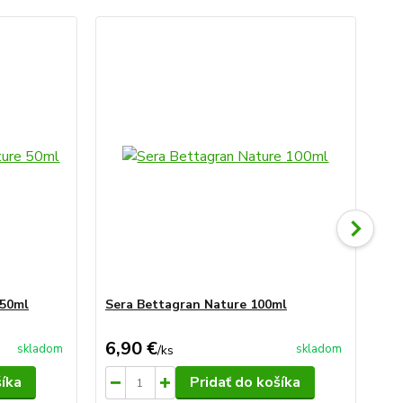
 50ml
Sera Bettagran Nature 100ml
Se
6,90 €
4,
skladom
skladom
/
ks
šíka
Pridať do košíka