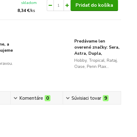
skladom
Pridať do košíka
8,34 €
/
ks
Predávame len
me, a
overené značky: Sera,
ňujeme
Astra, Dupla,
Hobby, Tropical, Rataj,
pravou.
Oase, Penn Plax...
Komentáre
0
Súvisiaci tovar
9