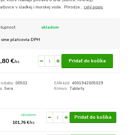
atlovce v sladkej i morskej vode. Prirodze...
celý popis
tupnosť
skladom
 sme platcovia DPH
,80 €
Pridať do košíka
/
ks
roduktu:
00502
EAN kód:
4001942005029
a:
Sera
Krmivo:
Tablety
skladom
Pridať do košíka
101,76 €
/
ks