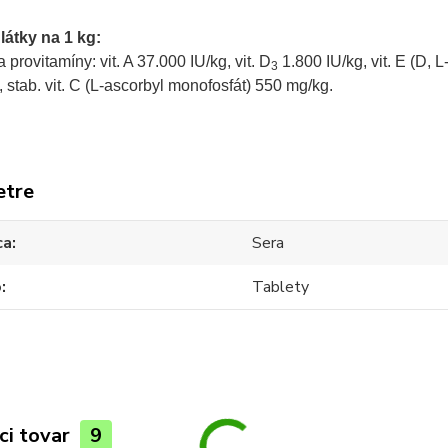
látky na 1 kg:
a provitamíny: vit. A 37.000 IU/kg, vit. D
1.800 IU/kg, vit. E (D, L
3
 stab. vit. C (L-ascorbyl monofosfát) 550 mg/kg.
etre
ca
Sera
o
Tablety
ci tovar
9