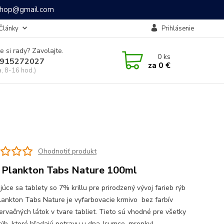
ashop@gmail.com
Články
Prihlásenie
e si rady? Zavolajte.
0
ks
915272027
za
0 €
a, 8-16 hod.)
Ohodnotiť produkt
 Plankton Tabs Nature 100ml
úce sa tablety so 7% krillu pre prirodzený vývoj farieb rýb
lankton Tabs Nature je vyfarbovacie krmivo bez farbív
ervačných látok v tvare tabliet. Tieto sú vhodné pre všetky
rýb, ktoré hľadajú potravu u dna (sumce, mrenky),