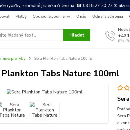
še rybičky, záhradné jazierka či terária. ☎ 0915 27 20 27 ✉ akv
povať
Platby
Obchodné podmienky
O nás
Ochrana súkromia
Neviet
Hľadať
+421
(Po-Pi
rmivo pre ryby
Sera Plankton Tabs Nature 100ml
 Plankton Tabs Nature 100ml
Sera
Potápaj
Sera P
a konz
druhy 