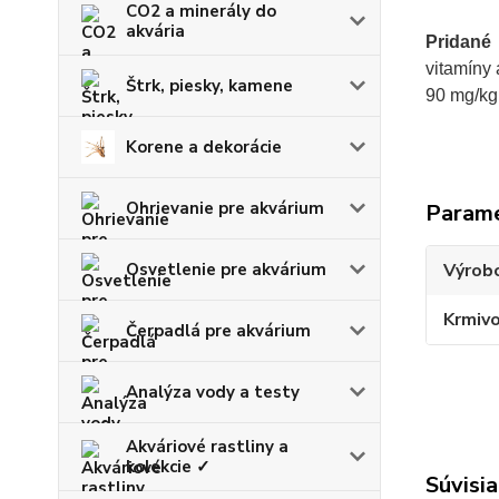
CO2 a minerály do
akvária
Pridané 
vitamíny 
Štrk, piesky, kamene
90 mg/kg,
Korene a dekorácie
Ohrievanie pre akvárium
Param
Osvetlenie pre akvárium
Výrob
Krmiv
Čerpadlá pre akvárium
Analýza vody a testy
Akváriové rastliny a
kolekcie ✓
Súvisia