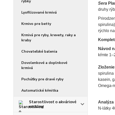
rybky
Sera
Pla
druhy rýb
Lyofilizované krmivá
Prirodze
Krmivo pre betty
spirulina
rýchlo na
Krmivá pre ryby, krevety, raky a
Kompletn
kraby
Návod na
Chovateľské balenia
kŕmte 1–2
Dovolenkové a doplnkové
Zloženie
krmivá
spirulina
Pochúťky pre dravé ryby
kasein, g
Omega-mas
Automatické kŕmitka
Starostlivosť o akváriové
Analýza 
rastliny
N-látky 4