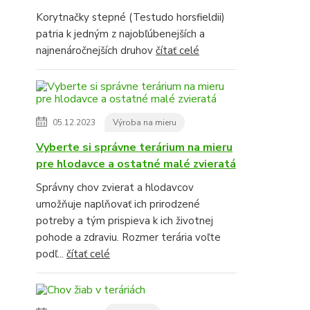
Korytnačky stepné (Testudo horsfieldii)
patria k jedným z najobľúbenejších a
najnenáročnejších druhov
čítať celé
05.12.2023
Výroba na mieru
Vyberte si správne terárium na mieru
pre hlodavce a ostatné malé zvieratá
Správny chov zvierat a hlodavcov
umožňuje naplňovať ich prirodzené
potreby a tým prispieva k ich životnej
pohode a zdraviu. Rozmer terária voľte
podľ...
čítať celé