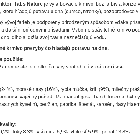
nkton Tabs Nature
je vyfarbovacie krmivo bez farbív a konzerv
, ktoré hľadajú potravu u dna (sumce, mrenky), bezobratlovce v
ný vývoj farieb je podporený prirodzeným spôsobom vďaka prísa
) a ďalšími prírodnými prísadami. Výborne stráviteľné krmivo podp
 dno, dlho si držia svoj tvar a neznečisťujú vodu.
é krmivo pre ryby čo hľadajú potravu na dne.
 použitie:
x denne ale len toľko čo ryby spotrebujú v krátkom čase.
:
 (24%), morské riasy (16%), rybia múčka, krill (9%), mliečny prá
amarusi, vaječný prášok, Mannan-oligosacharid, lucerna, byliny,
tných kyselín), petržlen, paprika, špenát, karotén, riasy Hae
kvality:
0,2%, tuky 8,3%, vláknina 6,9%, vlhkosť 5,9%, popol 13,8%.