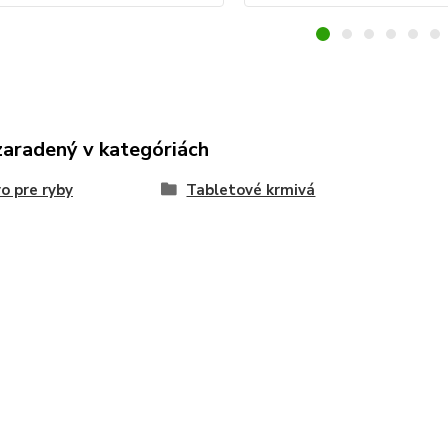
zaradený v kategóriách
o pre ryby
Tabletové krmivá