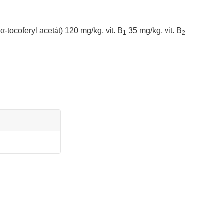
-α-tocoferyl acetát) 120 mg/kg, vit. B
35 mg/kg, vit. B
1
2