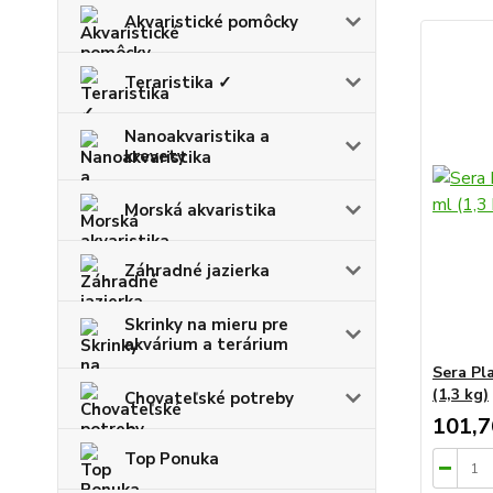
Akvaristické pomôcky
Teraristika ✓
Nanoakvaristika a
krevety
Morská akvaristika
Záhradné jazierka
Skrinky na mieru pre
akvárium a terárium
Sera Pl
(1,3 kg)
Chovateľské potreby
101,7
Top Ponuka