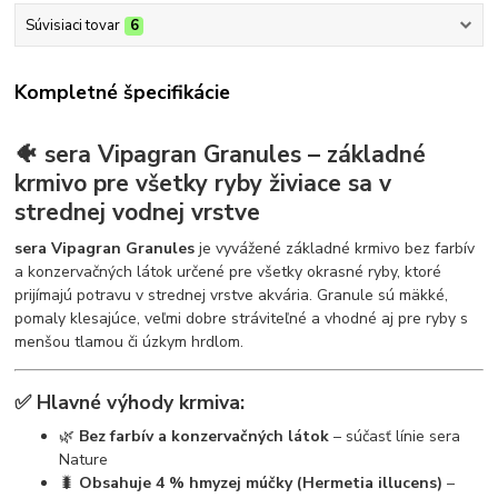
Súvisiaci tovar
6
Kompletné špecifikácie
🐠 sera Vipagran Granules – základné
krmivo pre všetky ryby živiace sa v
strednej vodnej vrstve
sera Vipagran Granules
je vyvážené základné krmivo bez farbív
a konzervačných látok určené pre všetky okrasné ryby, ktoré
prijímajú potravu v strednej vrstve akvária. Granule sú mäkké,
pomaly klesajúce, veľmi dobre stráviteľné a vhodné aj pre ryby s
menšou tlamou či úzkym hrdlom.
✅ Hlavné výhody krmiva:
🌿
Bez farbív a konzervačných látok
– súčasť línie sera
Nature
🐛
Obsahuje 4 % hmyzej múčky (Hermetia illucens)
–