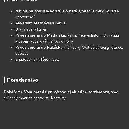
Návod na použitie
akvárií, akvaterárií, terárií a niekoľko rád a
upozornení
Akvárium realizácia
a servis
Bratislavský kuriér
Privezieme aj do Maďarska:
Rajka, Hegyeshalom, Dunakiliti,
Mosonmagyarovár, Janossomoria
Privezieme aj do Rakúska:
Hainburg, Wolfsthal, Berg, Kittsee,
Edelsal
Zriaďovanie na kĺúč - fotky
Poradenstvo
Dokážeme Vám poradiť pri výrobe aj ohľadne sortimentu
, sme
skúsený akvaristi a teraristi.
Kontakty