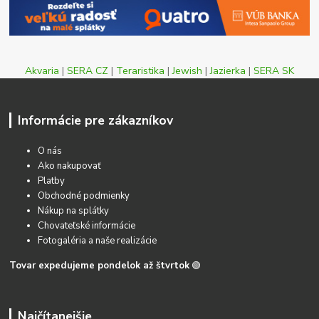
Akvaria
|
SERA CZ
|
Teraristika
|
Jewish
|
Jazierka
|
SERA SK
Informácie pre zákazníkov
O nás
Ako nakupovať
Platby
Obchodné podmienky
Nákup na splátky
Chovateľské informácie
Fotogaléria a naše realizácie
Tovar expedujeme pondelok až štvrtok
🟢
Najčítanejšie