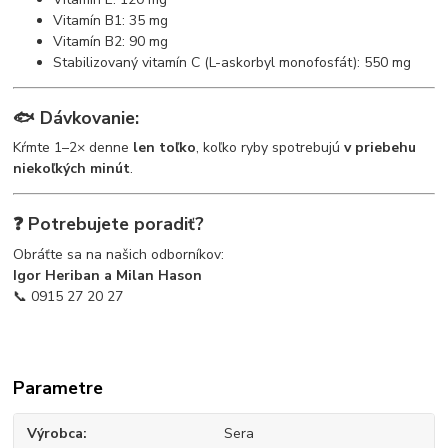
Vitamín B1: 35 mg
Vitamín B2: 90 mg
Stabilizovaný vitamín C (L-askorbyl monofosfát): 550 mg
🐟 Dávkovanie:
Kŕmte 1–2× denne
len toľko
, koľko ryby spotrebujú
v priebehu
niekoľkých minút
.
❓ Potrebujete poradiť?
Obráťte sa na našich odborníkov:
Igor Heriban a Milan Hason
📞 0915 27 20 27
Parametre
Výrobca
Sera