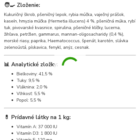
🧑‍🍳 Zloženie:
Kukuričný škrob, pšeničný lepok, rybia múčka, vaječný prášok,
kaseín, hmyzia múčka (Hermetia illucens) 4 %, pšeničná múka, rybí
tuk, pivovarské kvasnice, spirulina, pšeničné klíčky, lucerna,
žihľava, petržlen, gammarus, mannan-oligosacharidy (0,4 %),
morské riasy, paprika, Haematococcus, špenát, karotén, slávka
zelenoústá, pískavica, fenykl, anýz, cesnak.
📊 Analytické zložky:
Bielkoviny: 41,5 %
Tuky: 9,5 %
Vláknina: 2,0 %
Vlhkosť: 5,5 %
Popol: 5,5 %
💊 Prídavné látky na 1 kg:
Vitamín A: 37 000 IU
Vitamín D3: 1 800 IU
Vitamín E: 120 mg