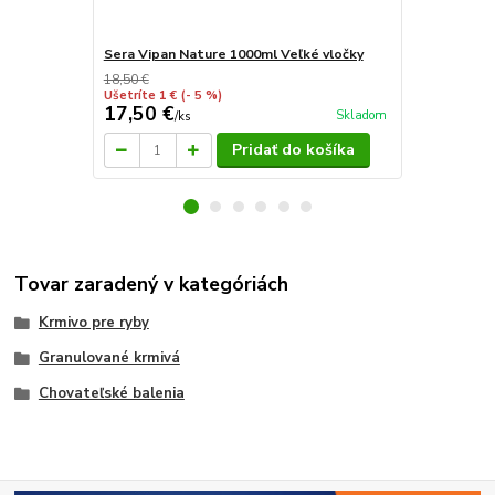
Sera Vipan Nature 1000ml Veľké vločky
Sera Vipan 
18,50 €
18 €
Ušetríte 1 €
(- 5 %)
Ušetríte 0,50
17,50 €
17,50 €
Skladom
/
ks
/
k
Pridať do košíka
Tovar zaradený v kategóriách
Krmivo pre ryby
Granulované krmivá
Chovateľské balenia