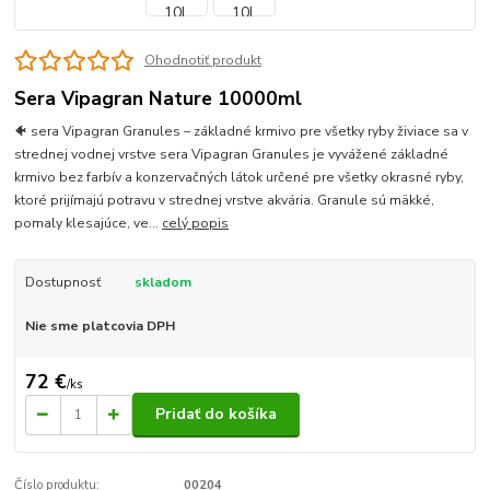
Ohodnotiť produkt
Sera Vipagran Nature 10000ml
🐠 sera Vipagran Granules – základné krmivo pre všetky ryby živiace sa v
strednej vodnej vrstve sera Vipagran Granules je vyvážené základné
krmivo bez farbív a konzervačných látok určené pre všetky okrasné ryby,
ktoré prijímajú potravu v strednej vrstve akvária. Granule sú mäkké,
pomaly klesajúce, ve...
celý popis
Dostupnosť
skladom
Nie sme platcovia DPH
72 €
/
ks
Pridať do košíka
Číslo produktu:
00204