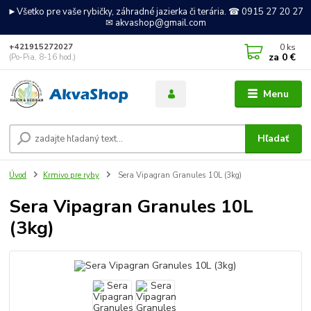
►Všetko pre vaše rybičky, záhradné jazierka či terária. ☎ 0915 27 20 27
✉ akvashop@gmail.com
0
ks
+421915272027
za
0 €
(Po-Pia, 8-16 hod.)
Menu
Hľadať
Úvod
Krmivo pre ryby
Sera Vipagran Granules 10L (3kg)
Sera Vipagran Granules 10L
(3kg)