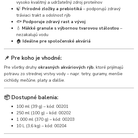
vysoko kvalitný a udržateľný zdroj proteínov
🍃
Prírodné zložky a prebiotiká
– podporujú zdravý
tráviaci trakt a odolnosť rýb
🐟
Podporuje zdravý rast a vývoj
💧
Mäkké granule s výbornou tvarovou stálosťou
–
nezakalujú vodu
🏠
Ideálne pre spoločenské akváriá
📌 Pre koho je vhodné:
Pre všetky druhy
okrasných akváriových rýb
, ktoré prijímajú
potravu zo strednej vrstvy vody – napr. tetry, guramy, menšie
cichlidy, mečúne, platy a ďalšie.
📦 Dostupné balenia:
100 ml (39 g) – kód: 00201
250 ml (100 g) – kód: 00202
1 000 ml (370 g) – kód: 00203
10 L (3,6 kg) – kód: 00204