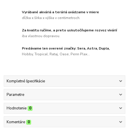
Vyrábané akváriá a teráriá uvádzame v miere
dĺžka x šírka x výška v centimetroch.
Za kvalitu ručíme, a preto uskutočňujeme rozvoz vivárií
iba vlastnou dopravou.
Predávame len overené značky: Sera, Astra, Dupla,
Hobby, Tropical, Rataj, Oase, Penn Plax...
Kompletné špecifikácie
Parametre
Hodnotenie
0
Komentáre
0